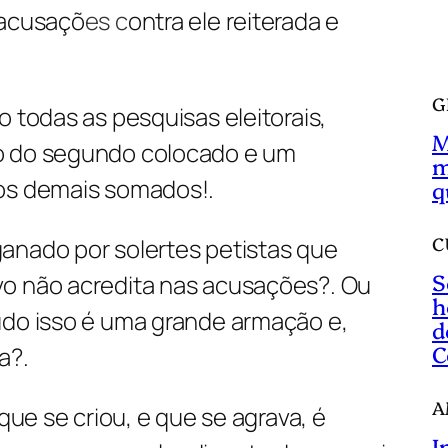
a
 acusaçõ
es c
ontra ele reiterada e
r
G
 todas as pesquisas eleitorais,
M
o do segundo colocado e um
m
 os demais somados!.
q
C
anado por solertes petistas que
S
o não acredita nas acusações?. Ou
h
udo isso é uma grande armação e,
d
C
a?.
A
 que se criou, e que se agrava, é
I