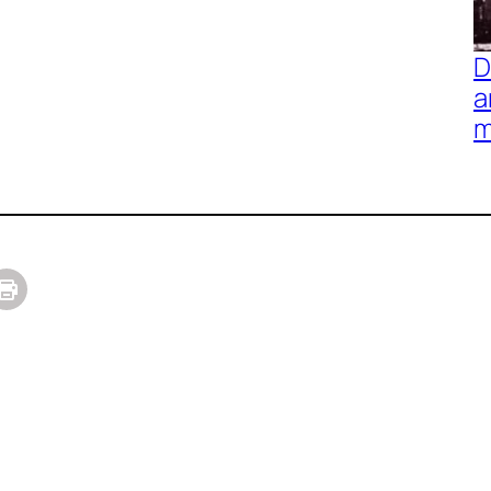
D
a
m