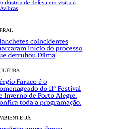
indústria de defesa em visita à
Avibras
ERAL
anchetes coincidentes
arcaram início do processo
ue derrubou Dilma
ULTURA
érgio Faraco é o
omenageado do 11° Festival
e Inverno de Porto Alegre.
onfira toda a programação.
MBIENTE JÁ
nquérito apura danos