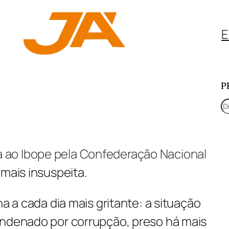
E
P
P
e
s
ao Ibope pela Confederação Nacional
q
r
mais insuspeita.
u
i
na a cada dia mais gritante: a situação
s
ondenado por corrupção, preso há mais