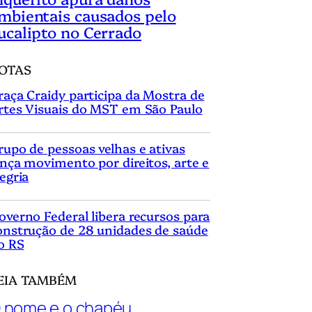
mbientais causados pelo
ucalipto no Cerrado
OTAS
raça Craidy participa da Mostra de
rtes Visuais do MST em São Paulo
rupo de pessoas velhas e ativas
ança movimento por direitos, arte e
legria
overno Federal libera recursos para
onstrução de 28 unidades de saúde
o RS
EIA TAMBÉM
 nome e o chapéu