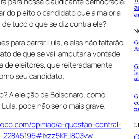
ra para nossa claudicante democracia:
a
ar do pleito o candidato que a maioria
e
 de tudo o que se diz contra ele?
N
s para barrar Lula, e elas não faltarão,
G
A
ato de que se vai amputar a vontade
ia de eleitores, que reiteradamente
G
l
como seu candidato.
a
o? A eleição de Bolsonaro, como
G
c
Lula, pode não ser o mais grave.
n
globo.com/opiniao/a-questao-central-
L
ula-22845195#ixzz5KFJ803vw
O