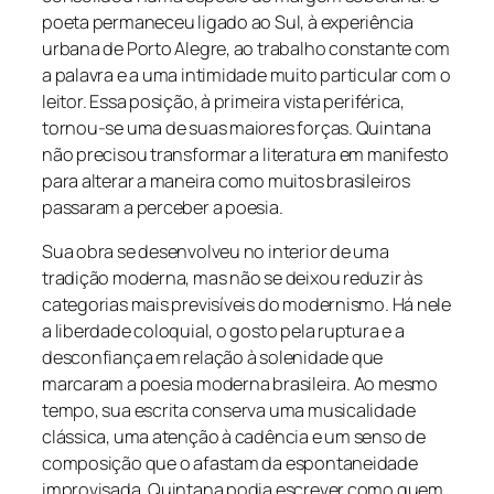
poeta permaneceu ligado ao Sul, à experiência
urbana de Porto Alegre, ao trabalho constante com
a palavra e a uma intimidade muito particular com o
leitor. Essa posição, à primeira vista periférica,
tornou-se uma de suas maiores forças. Quintana
não precisou transformar a literatura em manifesto
para alterar a maneira como muitos brasileiros
passaram a perceber a poesia.
Sua obra se desenvolveu no interior de uma
tradição moderna, mas não se deixou reduzir às
categorias mais previsíveis do modernismo. Há nele
a liberdade coloquial, o gosto pela ruptura e a
desconfiança em relação à solenidade que
marcaram a poesia moderna brasileira. Ao mesmo
tempo, sua escrita conserva uma musicalidade
clássica, uma atenção à cadência e um senso de
composição que o afastam da espontaneidade
improvisada. Quintana podia escrever como quem