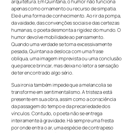
arquitetura. Em Quintana, o humor não funciona
apenas como ornamento ou recurso de simpatia.
Ele é uma forma de conhecimento. Ao rir da pompa,
da vaidade, das convenções sociais e das certezas
humanas, o poeta desmonta a rigidez do mundo. O
humor devolve mobilidade ao pensamento.
Quando uma verdade se torna excessivamente
pesada, Quintana a desloca com uma frase
oblíqua, uma imagem imprevista ou uma conclusão
que parece brincar, mas deixa no leitor a sensação
de ter encontrado algo sério.
Sua ironia também impede que a melancolia se
transforme em sentimentalismo. A tristeza está
presente em sua obra, assim como a consciência
da passagem do tempo e da precariedade dos
vínculos. Contudo, o poeta não se entrega
inteiramente à gravidade. Há sempre uma fresta
por onde entra o ar, uma espécie de contrapeso