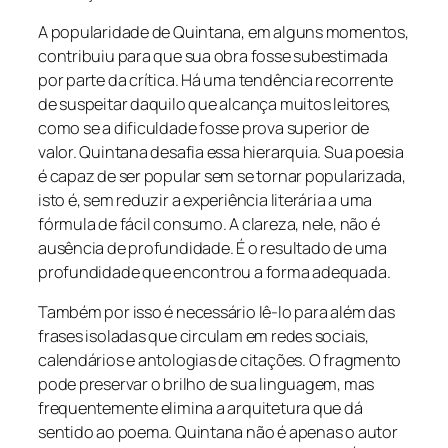
A popularidade de Quintana, em alguns momentos,
contribuiu para que sua obra fosse subestimada
por parte da crítica. Há uma tendência recorrente
de suspeitar daquilo que alcança muitos leitores,
como se a dificuldade fosse prova superior de
valor. Quintana desafia essa hierarquia. Sua poesia
é capaz de ser popular sem se tornar popularizada,
isto é, sem reduzir a experiência literária a uma
fórmula de fácil consumo. A clareza, nele, não é
ausência de profundidade. É o resultado de uma
profundidade que encontrou a forma adequada.
Também por isso é necessário lê-lo para além das
frases isoladas que circulam em redes sociais,
calendários e antologias de citações. O fragmento
pode preservar o brilho de sua linguagem, mas
frequentemente elimina a arquitetura que dá
sentido ao poema. Quintana não é apenas o autor