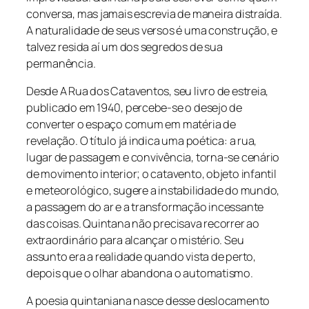
conversa, mas jamais escrevia de maneira distraída.
A naturalidade de seus versos é uma construção, e
talvez resida aí um dos segredos de sua
permanência.
Desde A Rua dos Cataventos, seu livro de estreia,
publicado em 1940, percebe-se o desejo de
converter o espaço comum em matéria de
revelação. O título já indica uma poética: a rua,
lugar de passagem e convivência, torna-se cenário
de movimento interior; o catavento, objeto infantil
e meteorológico, sugere a instabilidade do mundo,
a passagem do ar e a transformação incessante
das coisas. Quintana não precisava recorrer ao
extraordinário para alcançar o mistério. Seu
assunto era a realidade quando vista de perto,
depois que o olhar abandona o automatismo.
A poesia quintaniana nasce desse deslocamento