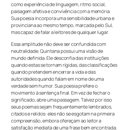
como experiência de linguagem, ritmo social,
paisagem afetiva e convivência com a memória.
Sua poesia incorpora uma sensibilidade urbana e
provinciana ao mesmo tempo, marcada pelo Sul,
mas capaz de falar a leitores de qualquer lugar.
Essa amplitude não deve ser confundida com
neutralidade. Quintana possui uma visão de
mundo definida. Ele desconfia das instituições
quando estas se tornam rígidas, das classificações
quando pretendem encerrar a vida e das
autoridades quando falam em nome de uma
verdade sem humor. Sua poesia prefere o
movimento à sentença final. Em vez de fechar o
significado, abre uma passagem. Talvez por isso
seus poemas sejam frequentemente lembrados,
citados e relidos: eles não se esgotam na primeira
compreensão, embora ofereçam ao leitor a
satisfação imediata de uma frase bem encontrada.