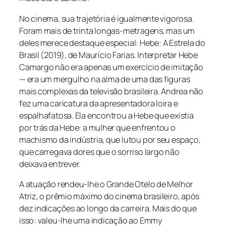
No cinema, sua trajetória é igualmente vigorosa.
Foram mais de trinta longas-metragens, mas um
deles merece destaque especial:
Hebe: A Estrela do
Brasil
(2019), de Maurício Farias. Interpretar Hebe
Camargo não era apenas um exercício de imitação
— era um mergulho na alma de uma das figuras
mais complexas da televisão brasileira. Andrea não
fez uma caricatura da apresentadora loira e
espalhafatosa. Ela encontrou a Hebe que existia
por trás da Hebe: a mulher que enfrentou o
machismo da indústria, que lutou por seu espaço,
que carregava dores que o sorriso largo não
deixava entrever.
A atuação rendeu-lhe o Grande Otelo de Melhor
Atriz, o prêmio máximo do cinema brasileiro, após
dez indicações ao longo da carreira. Mais do que
isso: valeu-lhe uma indicação ao Emmy