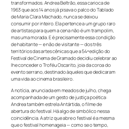
transformados. Andrea Beltrão, essa carioca de
1963 que aos 14 anos já pisava o palco do Tablado
de Maria Clara Machado, nunca se deixou
consumir por inteiro. Ela pertence a um grupo raro
de artistas para quem a cena não é um trampolim,
mas uma morada. E é precisamente essa condição
de habitante — e não de visitante — dos três
territórios das artes cênicas que a 54ª edição do
Festival de Cinema de Gramado decidiu celebrar ao
lhe conceder o Troféu Oscarito, joia da coroa do
evento serrano, destinado àqueles que dedicaram
uma vida ao cinema brasileiro.
A notícia, anunciada em meados de julho, chega
acompanhada de um gesto de justiça poética:
Andrea também estrela
Antártida
, o filme de
abertura do festival. Há algo de simbólico nessa
coincidência. A atriz que abre o festival é a mesma
que o festival homenageia — como se o tempo,