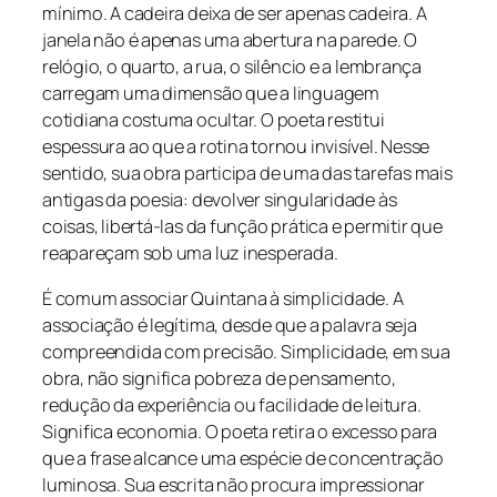
mínimo. A cadeira deixa de ser apenas cadeira. A
janela não é apenas uma abertura na parede. O
relógio, o quarto, a rua, o silêncio e a lembrança
carregam uma dimensão que a linguagem
cotidiana costuma ocultar. O poeta restitui
espessura ao que a rotina tornou invisível. Nesse
sentido, sua obra participa de uma das tarefas mais
antigas da poesia: devolver singularidade às
coisas, libertá-las da função prática e permitir que
reapareçam sob uma luz inesperada.
É comum associar Quintana à simplicidade. A
associação é legítima, desde que a palavra seja
compreendida com precisão. Simplicidade, em sua
obra, não significa pobreza de pensamento,
redução da experiência ou facilidade de leitura.
Significa economia. O poeta retira o excesso para
que a frase alcance uma espécie de concentração
luminosa. Sua escrita não procura impressionar