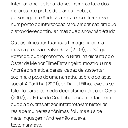
Internacional, colocando seu nome ao lado dos
maiores intérpretes do planeta. Hebe, a
personagem, e Andrea, a atriz, encontraram-se
num ponto de intersecção raro: ambas sabiam que
o show deve continuar, mas que o show não é tudo.
Outros filmes pontuam sua filmografia com a
mesma precisão.
Salve Geral
(2009), de Sérgio
Rezende, que representou o Brasil na disputa pelo
Oscar de Melhor Filme Estrangeiro, mostrou uma
Andréa dramática, densa, capaz de sustentar
sozinha o peso de uma narrativa sobre o colapso
social.
A Partilha
(2001), de Daniel Filho, revelou seu
talento para a comédia de costumes.
Jogo de Cena
(2007), de Eduardo Coutinho, documentário em
que ela e outras atrizes interpretavam histórias
reais de mulheres anônimas, foi uma aula de
metalinguagem: Andrea não atuava,
testemunhava.