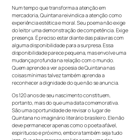
Num tempo que transforma a atenção em
mercadoria, Quintana reivindica a atenção como
experiência estética e moral. Seu poema não exige
do leitor uma demonstração de competência. Exige
presença. É preciso estar diante das palavras com
alguma disponibilidade para a surpresa. Essa
disponibilidade parece pequena, mas envolve uma
mudança profunda na relação com o mundo.
Quem aprende a ver a poesia de Quintana nas
coisas mínimas talvez também aprenda a
reconhecer a dignidade do que não se anuncia.
Os 120 anos de seu nascimento constituem,
portanto, mais do que uma data comemorativa.
São uma oportunidade de revisar o lugar de
Quintana no imaginário literário brasileiro. Ele não
deve permanecer apenas como o poeta afável,
espirituoso e próximo, embora também seja tudo