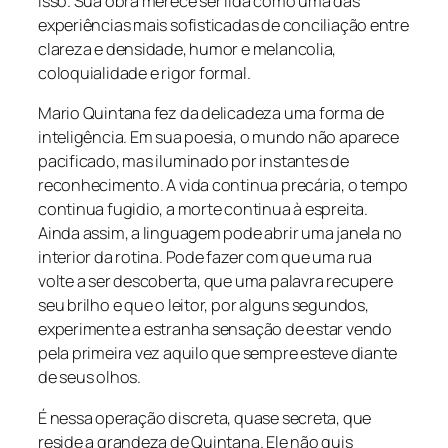
isso. Sua obra merece ser lida como uma das
experiências mais sofisticadas de conciliação entre
clareza e densidade, humor e melancolia,
coloquialidade e rigor formal.
Mario Quintana fez da delicadeza uma forma de
inteligência. Em sua poesia, o mundo não aparece
pacificado, mas iluminado por instantes de
reconhecimento. A vida continua precária, o tempo
continua fugidio, a morte continua à espreita.
Ainda assim, a linguagem pode abrir uma janela no
interior da rotina. Pode fazer com que uma rua
volte a ser descoberta, que uma palavra recupere
seu brilho e que o leitor, por alguns segundos,
experimente a estranha sensação de estar vendo
pela primeira vez aquilo que sempre esteve diante
de seus olhos.
É nessa operação discreta, quase secreta, que
reside a grandeza de Quintana. Ele não quis