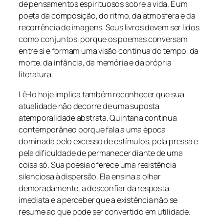
de pensamentos espirituosos sobre a vida. É um
poeta da composição, do ritmo, da atmosfera e da
recorrência de imagens. Seus livros devem ser lidos
como conjuntos, porque os poemas conversam
entre si e formam uma visão contínua do tempo, da
morte, da infância, da memória e da própria
literatura.
Lê-lo hoje implica também reconhecer que sua
atualidade não decorre de uma suposta
atemporalidade abstrata. Quintana continua
contemporâneo porque fala a uma época
dominada pelo excesso de estímulos, pela pressa e
pela dificuldade de permanecer diante de uma
coisa só. Sua poesia oferece uma resistência
silenciosa à dispersão. Ela ensina a olhar
demoradamente, a desconfiar da resposta
imediata e a perceber que a existência não se
resume ao que pode ser convertido em utilidade.