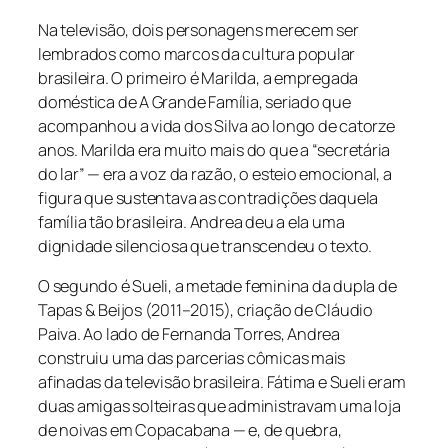
Na televisão, dois personagens merecem ser
lembrados como marcos da cultura popular
brasileira. O primeiro é Marilda, a empregada
doméstica de
A Grande Família
, seriado que
acompanhou a vida dos Silva ao longo de catorze
anos. Marilda era muito mais do que a “secretária
do lar” — era a voz da razão, o esteio emocional, a
figura que sustentava as contradições daquela
família tão brasileira. Andrea deu a ela uma
dignidade silenciosa que transcendeu o texto.
O segundo é Sueli, a metade feminina da dupla de
Tapas & Beijos
(2011–2015), criação de Cláudio
Paiva. Ao lado de Fernanda Torres, Andrea
construiu uma das parcerias cômicas mais
afinadas da televisão brasileira. Fátima e Sueli eram
duas amigas solteiras que administravam uma loja
de noivas em Copacabana — e, de quebra,