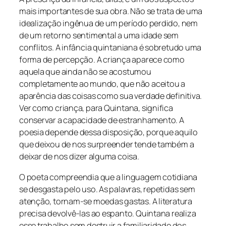
mais importantes de sua obra. Não se trata de uma
idealização ingênua de um período perdido, nem
de um retorno sentimental a uma idade sem
conflitos. A infância quintaniana é sobretudo uma
forma de percepção. A criança aparece como
aquela que ainda não se acostumou
completamente ao mundo, que não aceitou a
aparência das coisas como sua verdade definitiva.
Ver como criança, para Quintana, significa
conservar a capacidade de estranhamento. A
poesia depende dessa disposição, porque aquilo
que deixou de nos surpreender tende também a
deixar de nos dizer alguma coisa.
O poeta compreendia que a linguagem cotidiana
se desgasta pelo uso. As palavras, repetidas sem
atenção, tornam-se moedas gastas. A literatura
precisa devolvê-las ao espanto. Quintana realiza
esse trabalho sem destruir a familiaridade dos