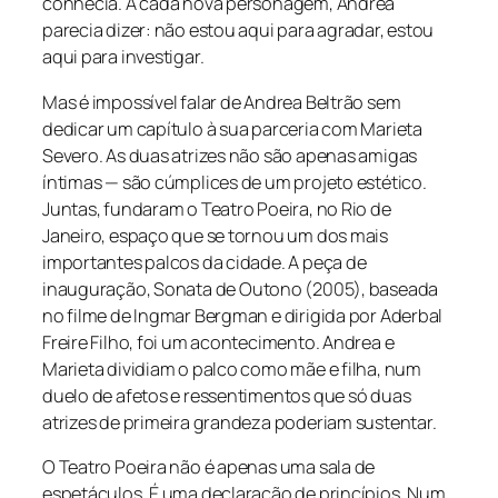
conhecia. A cada nova personagem, Andrea
parecia dizer: não estou aqui para agradar, estou
aqui para investigar.
Mas é impossível falar de Andrea Beltrão sem
dedicar um capítulo à sua parceria com Marieta
Severo. As duas atrizes não são apenas amigas
íntimas — são cúmplices de um projeto estético.
Juntas, fundaram o Teatro Poeira, no Rio de
Janeiro, espaço que se tornou um dos mais
importantes palcos da cidade. A peça de
inauguração,
Sonata de Outono
(2005), baseada
no filme de Ingmar Bergman e dirigida por Aderbal
Freire Filho, foi um acontecimento. Andrea e
Marieta dividiam o palco como mãe e filha, num
duelo de afetos e ressentimentos que só duas
atrizes de primeira grandeza poderiam sustentar.
O Teatro Poeira não é apenas uma sala de
espetáculos. É uma declaração de princípios. Num