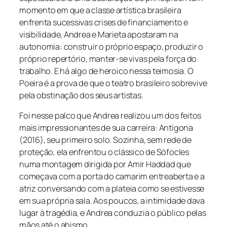
momento em que a classe artística brasileira
enfrenta sucessivas crises de financiamento e
visibilidade, Andrea e Marieta apostaram na
autonomia: construir o próprio espaço, produzir o
próprio repertório, manter-se vivas pela força do
trabalho. E há algo de heroico nessa teimosia. O
Poeira é a prova de que o teatro brasileiro sobrevive
pela obstinação dos seus artistas.
Foi nesse palco que Andrea realizou um dos feitos
mais impressionantes de sua carreira:
Antígona
(2016), seu primeiro solo. Sozinha, sem rede de
proteção, ela enfrentou o clássico de Sófocles
numa montagem dirigida por Amir Haddad que
começava com a porta do camarim entreaberta e a
atriz conversando com a plateia como se estivesse
em sua própria sala. Aos poucos, a intimidade dava
lugar à tragédia, e Andrea conduzia o público pelas
mãos até o abismo.