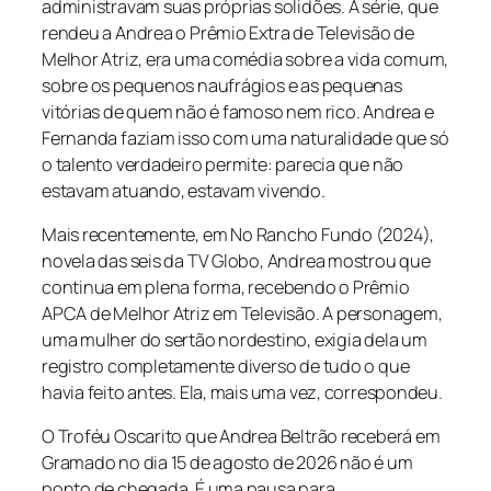
administravam suas próprias solidões. A série, que
rendeu a Andrea o Prêmio Extra de Televisão de
Melhor Atriz, era uma comédia sobre a vida comum,
sobre os pequenos naufrágios e as pequenas
vitórias de quem não é famoso nem rico. Andrea e
Fernanda faziam isso com uma naturalidade que só
o talento verdadeiro permite: parecia que não
estavam atuando, estavam vivendo.
Mais recentemente, em
No Rancho Fundo
(2024),
novela das seis da TV Globo, Andrea mostrou que
continua em plena forma, recebendo o Prêmio
APCA de Melhor Atriz em Televisão. A personagem,
uma mulher do sertão nordestino, exigia dela um
registro completamente diverso de tudo o que
havia feito antes. Ela, mais uma vez, correspondeu.
O Troféu Oscarito que Andrea Beltrão receberá em
Gramado no dia 15 de agosto de 2026 não é um
ponto de chegada. É uma pausa para