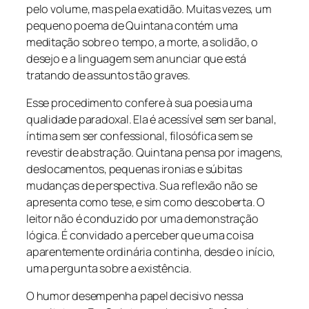
pelo volume, mas pela exatidão. Muitas vezes, um
pequeno poema de Quintana contém uma
meditação sobre o tempo, a morte, a solidão, o
desejo e a linguagem sem anunciar que está
tratando de assuntos tão graves.
Esse procedimento confere à sua poesia uma
qualidade paradoxal. Ela é acessível sem ser banal,
íntima sem ser confessional, filosófica sem se
revestir de abstração. Quintana pensa por imagens,
deslocamentos, pequenas ironias e súbitas
mudanças de perspectiva. Sua reflexão não se
apresenta como tese, e sim como descoberta. O
leitor não é conduzido por uma demonstração
lógica. É convidado a perceber que uma coisa
aparentemente ordinária continha, desde o início,
uma pergunta sobre a existência.
O humor desempenha papel decisivo nessa