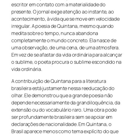
escritor em contato com a materialidade do
presente. O jornal exige atenção ao instante, ao
acontecimento, à vida que se move em velocidade
irregular. A poesia de Quintana, mesmo quando
medita sobre o tempo, nunca abandona
completamente o mundo concreto. Ela nasce de
uma observação, de uma cena, de uma atmosfera.
Em vez de se afastar da vida ordinária para alcançar
o sublime, o poeta procura o sublime escondido na
vida ordinária.
A contribuição de Quintana para a literatura
brasileira está justamente nessa reeducação do
olhar. Ele demonstrou que a grande poesia não
depende necessariamente da grandiloquência, da
extensão ou do vocabulário raro. Uma obra pode
ser profundamente brasileira sem se apoiar em
declarações de nacionalidade. Em Quintana, o
Brasil aparece menos como tema explícito do que