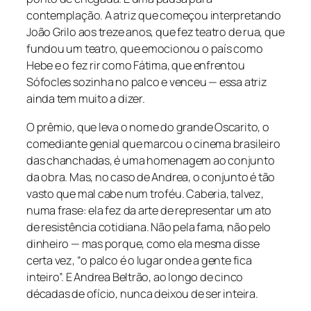
contemplação. A atriz que começou interpretando
João Grilo aos treze anos, que fez teatro de rua, que
fundou um teatro, que emocionou o país como
Hebe e o fez rir como Fátima, que enfrentou
Sófocles sozinha no palco e venceu — essa atriz
ainda tem muito a dizer.
O prêmio, que leva o nome do grande Oscarito, o
comediante genial que marcou o cinema brasileiro
das chanchadas, é uma homenagem ao conjunto
da obra. Mas, no caso de Andrea, o conjunto é tão
vasto que mal cabe num troféu. Caberia, talvez,
numa frase: ela fez da arte de representar um ato
de resistência cotidiana. Não pela fama, não pelo
dinheiro — mas porque, como ela mesma disse
certa vez, “o palco é o lugar onde a gente fica
inteiro”. E Andrea Beltrão, ao longo de cinco
décadas de ofício, nunca deixou de ser inteira.