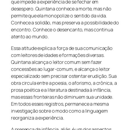
que impede a experiência de se fechar em
desespero. Quintana conhece a morte, mas não
permite que ela monopolize o sentido da vida.
Conhece a solidão, mas preserva a possibilidade do
encontro. Conhece o desencanto, mas continua
atento ao mundo.
Essa atitude explica a força de sua comunicação
com leitores de idades e formações diversas.
Quintana alcança o leitor comum sem fazer
concessões ao lugar-comum, e alcança o leitor
especializado sem precisar ostentar erudição. Sua
obra circula entre a poesia, o aforismo, a crônica, a
prosa poética e a literatura destinada à infância,
mas essas fronteiras não diminuem sua unidade.
Em todos esses registros, permanece a mesma
investigação sobre o modo como a linguagem
reorganiza a experiência.
A presença da infância, aliás, é um dos aspectos