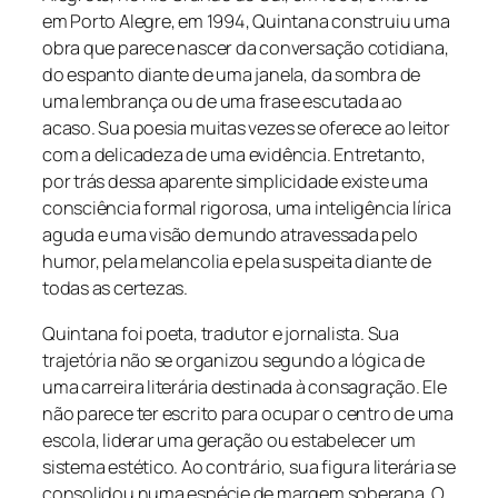
em Porto Alegre, em 1994, Quintana construiu uma
obra que parece nascer da conversação cotidiana,
do espanto diante de uma janela, da sombra de
uma lembrança ou de uma frase escutada ao
acaso. Sua poesia muitas vezes se oferece ao leitor
com a delicadeza de uma evidência. Entretanto,
por trás dessa aparente simplicidade existe uma
consciência formal rigorosa, uma inteligência lírica
aguda e uma visão de mundo atravessada pelo
humor, pela melancolia e pela suspeita diante de
todas as certezas.
Quintana foi poeta, tradutor e jornalista. Sua
trajetória não se organizou segundo a lógica de
uma carreira literária destinada à consagração. Ele
não parece ter escrito para ocupar o centro de uma
escola, liderar uma geração ou estabelecer um
sistema estético. Ao contrário, sua figura literária se
consolidou numa espécie de margem soberana. O