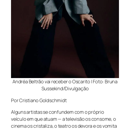
Andréa Beltrão vai receber o Oscarito | Foto: Bruna
Sussekind/Divulgação
Por Cristiano Goldschmidt
Alguns artistas se confundem com o próprio
veículo em que atuam — a televisão os consome, o
cinema os cristaliza, o teatro os devora e os vomita