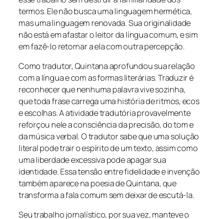
termos. Ele não busca uma linguagem hermética,
mas uma linguagem renovada. Sua originalidade
não está em afastar o leitor da língua comum, e sim
em fazê-lo retornar a ela com outra percepção.
Como tradutor, Quintana aprofundou sua relação
com a língua e com as formas literárias. Traduzir é
reconhecer que nenhuma palavra vive sozinha,
que toda frase carrega uma história de ritmos, ecos
e escolhas. A atividade tradutória provavelmente
reforçou nele a consciência da precisão, do tom e
da música verbal. O tradutor sabe que uma solução
literal pode trair o espírito de um texto, assim como
uma liberdade excessiva pode apagar sua
identidade. Essa tensão entre fidelidade e invenção
também aparece na poesia de Quintana, que
transforma a fala comum sem deixar de escutá-la.
Seu trabalho jornalístico, por sua vez, manteve o