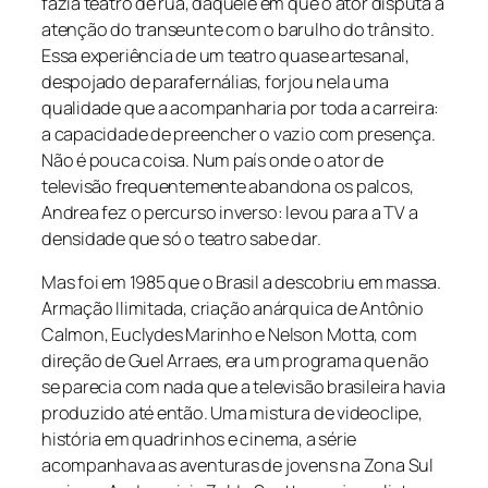
fazia teatro de rua, daquele em que o ator disputa a
atenção do transeunte com o barulho do trânsito.
Essa experiência de um teatro quase artesanal,
despojado de parafernálias, forjou nela uma
qualidade que a acompanharia por toda a carreira:
a capacidade de preencher o vazio com presença.
Não é pouca coisa. Num país onde o ator de
televisão frequentemente abandona os palcos,
Andrea fez o percurso inverso: levou para a TV a
densidade que só o teatro sabe dar.
Mas foi em 1985 que o Brasil a descobriu em massa.
Armação Ilimitada
, criação anárquica de Antônio
Calmon, Euclydes Marinho e Nelson Motta, com
direção de Guel Arraes, era um programa que não
se parecia com nada que a televisão brasileira havia
produzido até então. Uma mistura de videoclipe,
história em quadrinhos e cinema, a série
acompanhava as aventuras de jovens na Zona Sul