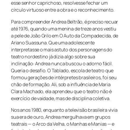
esse senhor caprichoso, resolvesse fechar um
círculo virtuoso entre a obra e o reconhecimento.
Para compreender Andrea Beltrão, é preciso recuar
até 1976, quando uma menina de treze anos vestiu
a pele de João Grilo em
O Auto da Compadecida
, de
Ariano Suassuna. Que uma adolescente
interpretasse o mais astuto dos personagens do
teatro nordestino já dizia algo sobre sua
inclinação: Andrea nunca buscou o adorno fácil.
Queria o desafio. O Tablado, escola de teatro que
formou gerações de intérpretes brasileiros, foi seu
chão de formação. Ali, sob a influência de Maria
Clara Machado, ela aprendeu que o teatro não é
exercício de vaidade, mas de disciplina coletiva.
Nos anos 1980, enquanto a televisão brasileira vivia
sua era de ouro, Andrea mergulhava em grupos
teatrais — o Arco da Velha, o Manhas e Manias — e