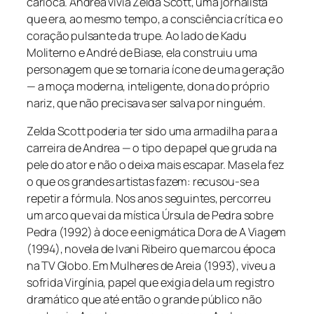
carioca. Andrea vivia Zelda Scott, uma jornalista
que era, ao mesmo tempo, a consciência crítica e o
coração pulsante da trupe. Ao lado de Kadu
Moliterno e André de Biase, ela construiu uma
personagem que se tornaria ícone de uma geração
— a moça moderna, inteligente, dona do próprio
nariz, que não precisava ser salva por ninguém.
Zelda Scott poderia ter sido uma armadilha para a
carreira de Andrea — o tipo de papel que gruda na
pele do ator e não o deixa mais escapar. Mas ela fez
o que os grandes artistas fazem: recusou-se a
repetir a fórmula. Nos anos seguintes, percorreu
um arco que vai da mística Úrsula de
Pedra sobre
Pedra
(1992) à doce e enigmática Dora de
A Viagem
(1994), novela de Ivani Ribeiro que marcou época
na TV Globo. Em
Mulheres de Areia
(1993), viveu a
sofrida Virgínia, papel que exigia dela um registro
dramático que até então o grande público não