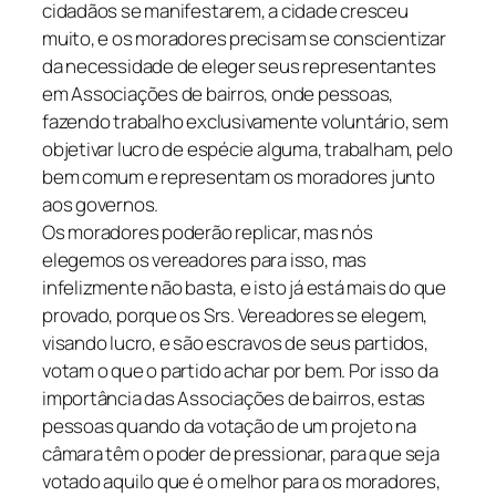
cidadãos se manifestarem, a cidade cresceu
muito, e os moradores precisam se conscientizar
da necessidade de eleger seus representantes
em Associações de bairros, onde pessoas,
fazendo trabalho exclusivamente voluntário, sem
objetivar lucro de espécie alguma, trabalham, pelo
bem comum e representam os moradores junto
aos governos.
Os moradores poderão replicar, mas nós
elegemos os vereadores para isso, mas
infelizmente não basta, e isto já está mais do que
provado, porque os Srs. Vereadores se elegem,
visando lucro, e são escravos de seus partidos,
votam o que o partido achar por bem. Por isso da
importância das Associações de bairros, estas
pessoas quando da votação de um projeto na
câmara têm o poder de pressionar, para que seja
votado aquilo que é o melhor para os moradores,