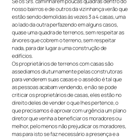
Se os Srs. caminharem poucas quadras dentro do
nosso bairros e de outros da vizinhança verão que
estão sendo demolidas ás vezes 3 a 4 casas, uma
ao lado da outra perfazendo em alguns casos,
quase uma quadra de terrenos, sem respeitar as
árvores que cobrem o terreno, sem respeitar
nada, para dar lugar a uma construção de
edifícios.
Os proprietários de terrenos com casas são
assediamos diuturnamente pelas construtoras
para venderem suas casas e o assédio é tal que
as pessoas acabam vendendo, e não se pode
criticar os proprietários de casas, eles estão no
direito deles de vender o que lhes pertence, o
que precisamos é aprovar com urgência um plano
diretor que venha a beneficiar os moradores ou
melhor, pelo menos não prejudicar os moradores,
mas para isto se faz necessário a presença e a