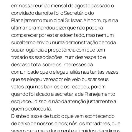
em nossa reunião mensal de agosto passado o
convidado da noite foi o Secretário do
Planejamento municipal Sr. Isaac Ainhorn, que na
última hora mandou dizer que não poderia
comparecer por estar adoentado, mas nem um
subalterno enviou numa demonstração de toda
sua arrogância e prepotência com que tem
tratado as associações, num desrespeito e
descaso total sobre os interesses da
comunidade que o elegeu, aliás nas tantas vezes
que se elegeu vereador ele veio buscar seus
votos aqui nos bairros e os recebeu, porém
quando foi alçado a secretaria de Planejamento
esqueceu disso, e não dá atenção justamente a
quem o colocou lá.
Diante disso e de tudo o que vem acontecendo
de baixo de nossos olhos; nós, os moradores, que
seremos os mais duramente atingidos, decidimos