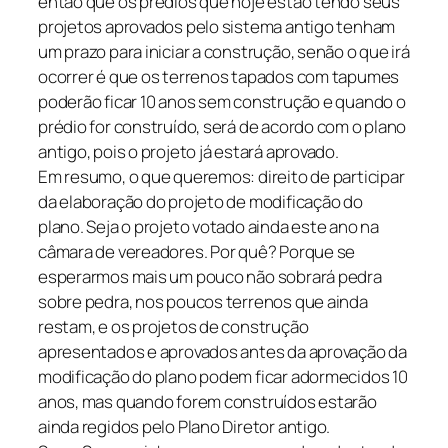
então que os prédios que hoje estão tendo seus
projetos aprovados pelo sistema antigo tenham
um prazo para iniciar a construção, senão o que irá
ocorrer é que os terrenos tapados com tapumes
poderão ficar 10 anos sem construção e quando o
prédio for construído, será de acordo com o plano
antigo, pois o projeto já estará aprovado.
Em resumo, o que queremos: direito de participar
da elaboração do projeto de modificação do
plano. Seja o projeto votado ainda este ano na
câmara de vereadores. Por quê? Porque se
esperarmos mais um pouco não sobrará pedra
sobre pedra, nos poucos terrenos que ainda
restam, e os projetos de construção
apresentados e aprovados antes da aprovação da
modificação do plano podem ficar adormecidos 10
anos, mas quando forem construídos estarão
ainda regidos pelo Plano Diretor antigo.