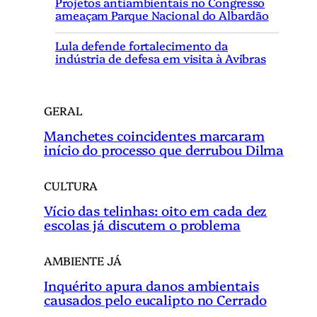
Projetos antiambientais no Congresso
s
ameaçam Parque Nacional do Albardão
a
r
Lula defende fortalecimento da
indústria de defesa em visita à Avibras
GERAL
Manchetes coincidentes marcaram
início do processo que derrubou Dilma
CULTURA
Vício das telinhas: oito em cada dez
escolas já discutem o problema
AMBIENTE JÁ
Inquérito apura danos ambientais
causados pelo eucalipto no Cerrado