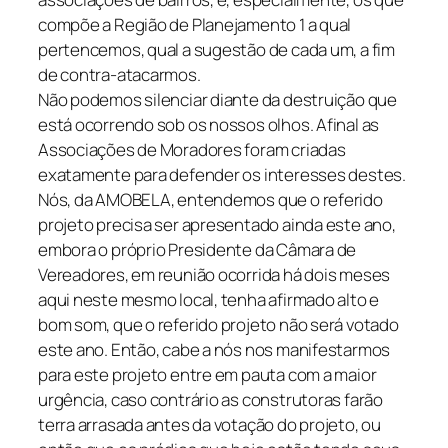
compõe a Região de Planejamento 1 a qual
pertencemos, qual a sugestão de cada um, a fim
de contra-atacarmos.
Não podemos silenciar diante da destruição que
está ocorrendo sob os nossos olhos. Afinal as
Associações de Moradores foram criadas
exatamente para defender os interesses destes.
Nós, da AMOBELA, entendemos que o referido
projeto precisa ser apresentado ainda este ano,
embora o próprio Presidente da Câmara de
Vereadores, em reunião ocorrida há dois meses
aqui neste mesmo local, tenha afirmado alto e
bom som, que o referido projeto não será votado
este ano. Então, cabe a nós nos manifestarmos
para este projeto entre em pauta com a maior
urgência, caso contrário as construtoras farão
terra arrasada antes da votação do projeto, ou