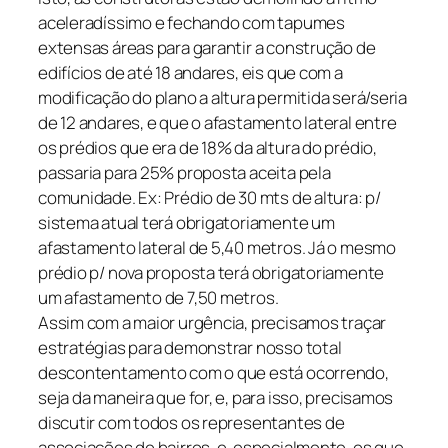
aceleradíssimo e fechando com tapumes
extensas áreas para garantir a construção de
edifícios de até 18 andares, eis que com a
modificação do plano a altura permitida será/seria
de 12 andares, e que o afastamento lateral entre
os prédios que era de 18% da altura do prédio,
passaria para 25% proposta aceita pela
comunidade. Ex: Prédio de 30 mts de altura: p/
sistema atual terá obrigatoriamente um
afastamento lateral de 5,40 metros. Já o mesmo
prédio p/ nova proposta terá obrigatoriamente
um afastamento de 7,50 metros.
Assim com a maior urgência, precisamos traçar
estratégias para demonstrar nosso total
descontentamento com o que está ocorrendo,
seja da maneira que for, e, para isso, precisamos
discutir com todos os representantes de
associações de bairros, e, especialmente, os que