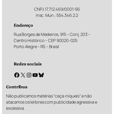
CNPJ 17.712.469/0001-56
Insc. Mun.: 554.346.2.2
Endereço
Rua Borges de Medeiros, 915 – Conj. 203 –
Centro Histórico – CEP 90020-025
Porto Alegre – RS – Brasil
Redes sociais
Facebook
X
Instagram
Youtube
Bluesky
Contribua
Não publicamos matérias “caça-níqueis” e não
atacamos os leitores com publicidade agressiva e
excessiva.