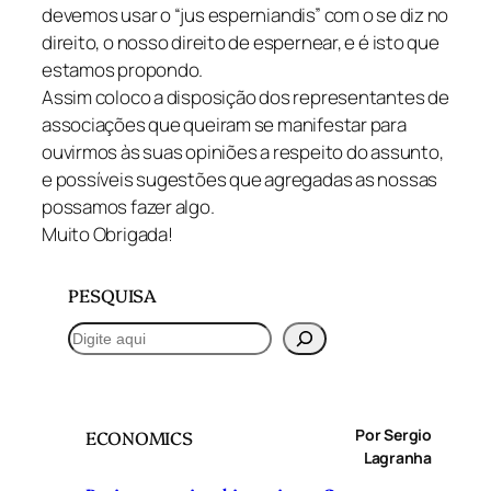
devemos usar o “jus esperniandis” com o se diz no
direito, o nosso direito de espernear, e é isto que
estamos propondo.
Assim coloco a disposição dos representantes de
associações que queiram se manifestar para
ouvirmos às suas opiniões a respeito do assunto,
e possíveis sugestões que agregadas as nossas
possamos fazer algo.
Muito Obrigada!
PESQUISA
P
e
s
q
Por Sergio
ECONOMICS
u
Lagranha
i