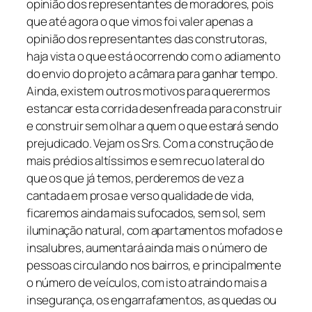
opinião dos representantes de moradores, pois
que até agora o que vimos foi valer apenas a
opinião dos representantes das construtoras,
haja vista o que está ocorrendo com o adiamento
do envio do projeto a câmara para ganhar tempo.
Ainda, existem outros motivos para querermos
estancar esta corrida desenfreada para construir
e construir sem olhar a quem o que estará sendo
prejudicado. Vejam os Srs. Com a construção de
mais prédios altíssimos e sem recuo lateral do
que os que já temos, perderemos de vez a
cantada em prosa e verso qualidade de vida,
ficaremos ainda mais sufocados, sem sol, sem
iluminação natural, com apartamentos mofados e
insalubres, aumentará ainda mais o número de
pessoas circulando nos bairros, e principalmente
o número de veículos, com isto atraindo mais a
insegurança, os engarrafamentos, as quedas ou