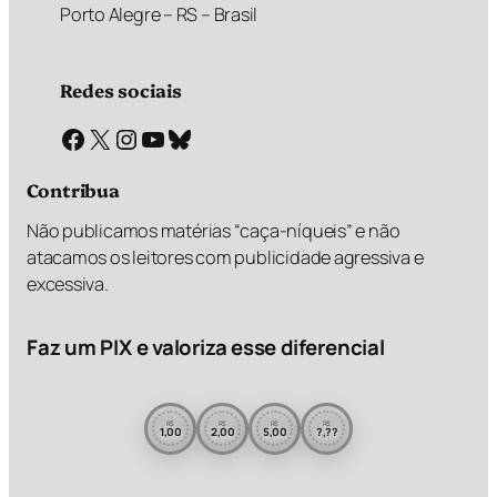
Porto Alegre – RS – Brasil
Redes sociais
Facebook
X
Instagram
Youtube
Bluesky
Contribua
Não publicamos matérias “caça-níqueis” e não
atacamos os leitores com publicidade agressiva e
excessiva.
Faz um PIX e valoriza esse diferencial
R$
R$
R$
R$
1,00
2,00
5,00
?,??