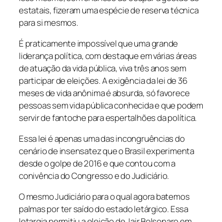
estatais, fizeram uma espécie de reserva técnica
para si mesmos.
É praticamente impossível que uma grande
liderança política, com destaque em várias áreas
de atuação da vida pública, viva três anos sem
participar de eleições. A exigência da lei de 36
meses de vida anônima é absurda, só favorece
pessoas sem vida pública conhecida e que podem
servir de fantoche para espertalhões da política.
Essa lei é apenas uma das incongruências do
cenário de insensatez que o Brasil experimenta
desde o golpe de 2016 e que contou com a
conivência do Congresso e do Judiciário.
O mesmo Judiciário para o qual agora batemos
palmas por ter saído do estado letárgico. Essa
letargia permitiu a eleição de Jair Bolsonaro em