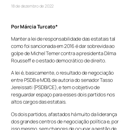
18 de dezembro de 2022
Por Márcia Turcato*
Manter a lei de responsabilidade das estatais tal
como foi sancionada em 2016 é dar sobrevida ao
golpe de Michel Temer contra a presidenta Dilma
Rousseff e o estado democrático de direito.
A lei é, basicamente, o resultado de negociação
entre PSDB e MDB, de autoria do senador Tasso
Jereissati (PSDB/CE), e tem o objetivo de
resguardar espaço para esses dois partidos nos
altos cargos das estatais.
Os dois partidos, afastados há muito da liderança
dos grandes centros de negociação política e, por
isso mesmo, sem chances de ocupar a gestão de