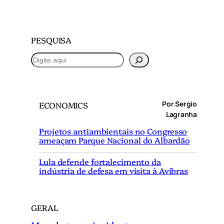
PESQUISA
P
e
s
q
Por Sergio
ECONOMICS
u
Lagranha
i
Projetos antiambientais no Congresso
s
ameaçam Parque Nacional do Albardão
a
r
Lula defende fortalecimento da
indústria de defesa em visita à Avibras
GERAL