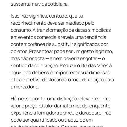
sustentam a vida cotidiana.
Isso não significa, contudo, que tal
reconhecimento deva ser mediado pelo
consumo. A transformação de datas simbólicas
em eventos comerciais revela uma tendência
contemporânea de substituir significados por
objetos. Presentear pode ser um gesto legítimo,
mas não esgota — e nem deveria esgotar — o
sentido da celebração. Reduzir o Dia das Mães à
aquisição de bens é empobrecer sua dimensão
ética e afetiva, deslocando o foco da relação para
a mercadoria.
Há, nesse ponto, uma distinção relevante entre
valor e preço. O valor da maternidade, enquanto
experiência formadora e vínculo duradouro, não
pode ser quantificado ou traduzido em
equivalentes materiais. O preço, por sua vez,