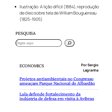
Ilustração:
A lição difícil
(1884), reprodução
de óleo sobre tela de William Bouguereau
(1825-1905)
PESQUISA
P
e
s
q
Por Sergio
ECONOMICS
u
Lagranha
i
Projetos antiambientais no Congresso
s
ameaçam Parque Nacional do Albardão
a
r
Lula defende fortalecimento da
indústria de defesa em visita à Avibras