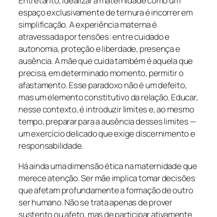
Entretanto, idealizar a maternidade como um
espaço exclusivamente de ternura é incorrer em
simplificação. A experiência materna é
atravessada por tensões: entre cuidado e
autonomia, proteção e liberdade, presença e
ausência. A mãe que cuida também é aquela que
precisa, em determinado momento, permitir o
afastamento. Esse paradoxo não é um defeito,
mas um elemento constitutivo da relação. Educar,
nesse contexto, é introduzir limites e, ao mesmo
tempo, preparar para a ausência desses limites —
um exercício delicado que exige discernimento e
responsabilidade.
Há ainda uma dimensão ética na maternidade que
merece atenção. Ser mãe implica tomar decisões
que afetam profundamente a formação de outro
ser humano. Não se trata apenas de prover
sustento ou afeto, mas de participar ativamente