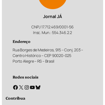
Jornal JÁ
CNPJ 17.712.469/0001-56
Insc. Mun.: 554.346.2.2
Endereço
Rua Borges de Medeiros, 915 – Conj. 203 –
Centro Histórico – CEP 90020-025
Porto Alegre – RS – Brasil
Redes sociais
Facebook
X
Instagram
Youtube
Bluesky
Contribua