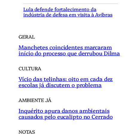
r
Lula defende fortalecimento da
indústria de defesa em visita à Avibras
GERAL
Manchetes coincidentes marcaram
início do processo que derrubou Dilma
CULTURA
Vício das telinhas: oito em cada dez
escolas já discutem o problema
AMBIENTE JÁ
Inquérito apura danos ambientais
causados pelo eucalipto no Cerrado
NOTAS