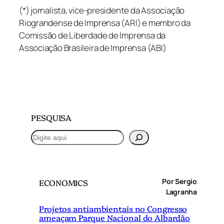
(*) jornalista, vice-presidente da Associação
Riograndense de Imprensa (ARI) e membro da
Comissão de Liberdade de Imprensa da
Associação Brasileira de Imprensa (ABI)
PESQUISA
P
e
s
q
Por Sergio
ECONOMICS
u
Lagranha
i
Projetos antiambientais no Congresso
s
ameaçam Parque Nacional do Albardão
a