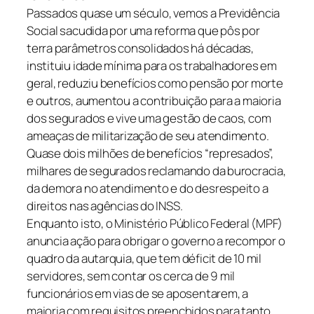
Passados quase um século, vemos a Previdência
Social sacudida por uma reforma que pôs por
terra parâmetros consolidados há décadas,
instituiu idade mínima para os trabalhadores em
geral, reduziu benefícios como pensão por morte
e outros, aumentou a contribuição para a maioria
dos segurados e vive uma gestão de caos, com
ameaças de militarização de seu atendimento.
Quase dois milhões de benefícios “represados”,
milhares de segurados reclamando da burocracia,
da demora no atendimento e do desrespeito a
direitos nas agências do INSS.
Enquanto isto, o Ministério Público Federal (MPF)
anuncia ação para obrigar o governo a recompor o
quadro da autarquia, que tem déficit de 10 mil
servidores, sem contar os cerca de 9 mil
funcionários em vias de se aposentarem, a
maioria com requisitos preenchidos para tanto.