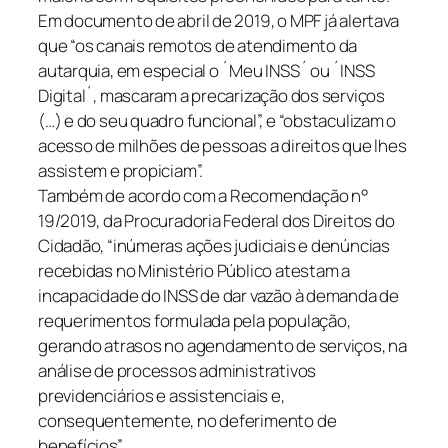
Em documento de abril de 2019, o MPF já alertava
que “os canais remotos de atendimento da
autarquia, em especial o ´Meu INSS´ ou ´INSS
Digital´, mascaram a precarização dos serviços
(…) e do seu quadro funcional”, e “obstaculizam o
acesso de milhões de pessoas a direitos que lhes
assistem e propiciam”.
Também de acordo com a Recomendação n°
19/2019, da Procuradoria Federal dos Direitos do
Cidadão, “inúmeras ações judiciais e denúncias
recebidas no Ministério Público atestam a
incapacidade do INSS de dar vazão à demanda de
requerimentos formulada pela população,
gerando atrasos no agendamento de serviços, na
análise de processos administrativos
previdenciários e assistenciais e,
consequentemente, no deferimento de
benefícios”.