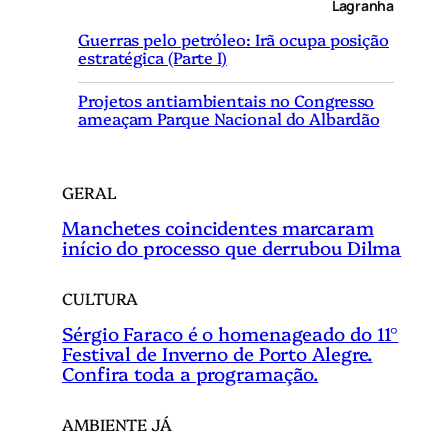
Lagranha
i
Guerras pelo petróleo: Irã ocupa posição
s
estratégica (Parte I)
a
r
Projetos antiambientais no Congresso
ameaçam Parque Nacional do Albardão
GERAL
Manchetes coincidentes marcaram
início do processo que derrubou Dilma
CULTURA
Sérgio Faraco é o homenageado do 11°
Festival de Inverno de Porto Alegre.
Confira toda a programação.
AMBIENTE JÁ