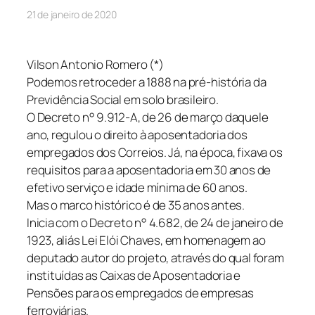
21 de janeiro de 2020
Vilson Antonio Romero (*)
Podemos retroceder a 1888 na pré-história da
Previdência Social em solo brasileiro.
O Decreto n° 9.912-A, de 26 de março daquele
ano, regulou o direito à aposentadoria dos
empregados dos Correios. Já, na época, fixava os
requisitos para a aposentadoria em 30 anos de
efetivo serviço e idade mínima de 60 anos.
Mas o marco histórico é de 35 anos antes.
Inicia com o Decreto n° 4.682, de 24 de janeiro de
1923, aliás Lei Elói Chaves, em homenagem ao
deputado autor do projeto, através do qual foram
instituídas as Caixas de Aposentadoria e
Pensões para os empregados de empresas
ferroviárias.