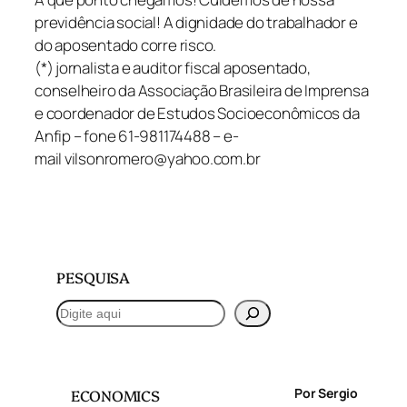
previdência social! A dignidade do trabalhador e
do aposentado corre risco.
(*) jornalista e auditor fiscal aposentado,
conselheiro da Associação Brasileira de Imprensa
e coordenador de Estudos Socioeconômicos da
Anfip – fone 61-981174488 – e-
mail vilsonromero@yahoo.com.br
PESQUISA
P
e
s
q
Por Sergio
ECONOMICS
u