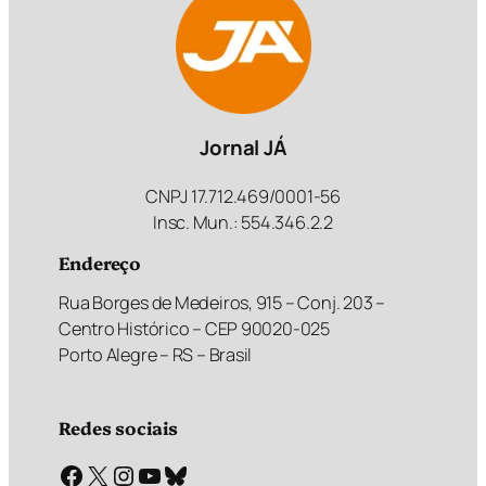
Jornal JÁ
CNPJ 17.712.469/0001-56
Insc. Mun.: 554.346.2.2
Endereço
Rua Borges de Medeiros, 915 – Conj. 203 –
Centro Histórico – CEP 90020-025
Porto Alegre – RS – Brasil
Redes sociais
Facebook
X
Instagram
Youtube
Bluesky