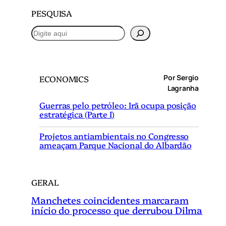
PESQUISA
P
e
s
q
Por Sergio
ECONOMICS
u
Lagranha
i
Guerras pelo petróleo: Irã ocupa posição
s
estratégica (Parte I)
a
r
Projetos antiambientais no Congresso
ameaçam Parque Nacional do Albardão
GERAL
Manchetes coincidentes marcaram
início do processo que derrubou Dilma