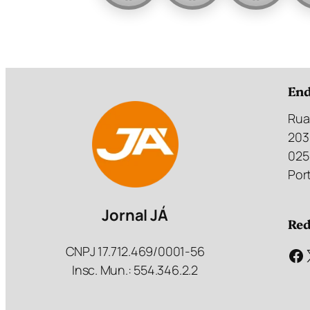
End
Rua
203
025
Port
Jornal JÁ
Red
CNPJ 17.712.469/0001-56
Facebook
Insc. Mun.: 554.346.2.2