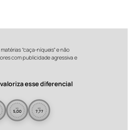
matérias “caça-níqueis” e não
tores com publicidade agressiva e
valoriza esse diferencial
R$
R$
5,00
?,??