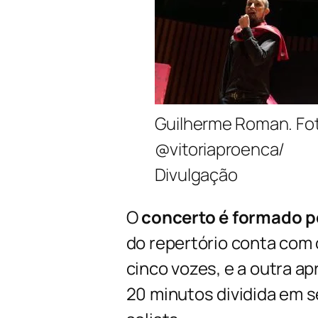
Guilherme Roman. Fo
@vitoriaproenca/
Divulgação
O
concerto é formado p
do repertório conta com 
cinco vozes, e a outra a
20 minutos dividida em s