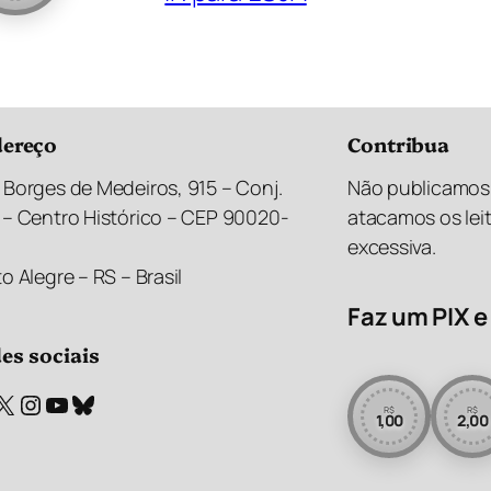
ereço
Contribua
 Borges de Medeiros, 915 – Conj.
Não publicamos 
 – Centro Histórico – CEP 90020-
atacamos os lei
excessiva.
o Alegre – RS – Brasil
Faz um PIX e 
es sociais
X
Instagram
Youtube
Bluesky
R$
R$
1,00
2,00