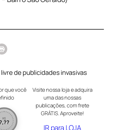
ivre de publicidades invasivas
lor que você
Visite nossa loja e adquira
efinido
uma das nossas
publicações, com frete
GRÁTIS. Aproveite!
R$
?,??
IR para LOJA