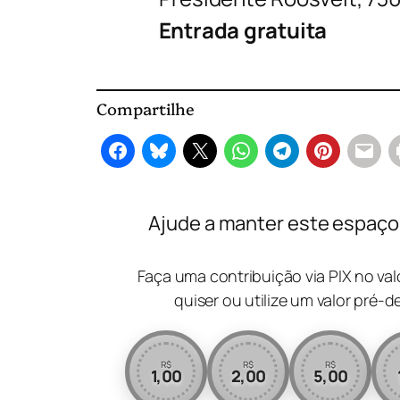
Entrada gratuita
Compartilhe
Ajude a manter este espaço l
Faça uma contribuição via PIX no va
quiser ou utilize um valor pré-d
R$
R$
R$
1,00
2,00
5,00