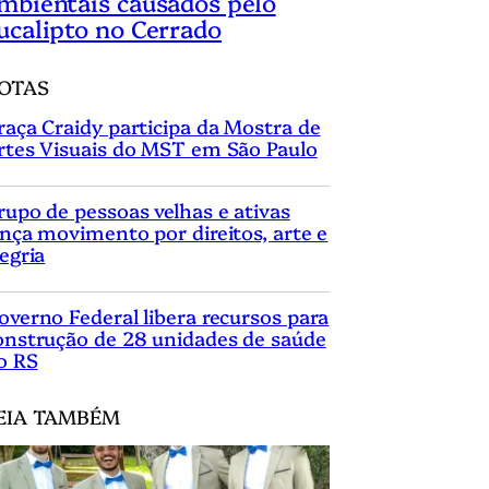
mbientais causados pelo
ucalipto no Cerrado
OTAS
raça Craidy participa da Mostra de
rtes Visuais do MST em São Paulo
rupo de pessoas velhas e ativas
ança movimento por direitos, arte e
legria
overno Federal libera recursos para
onstrução de 28 unidades de saúde
o RS
EIA TAMBÉM