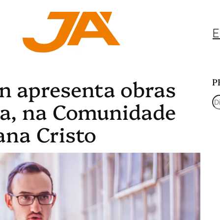
E
 apresenta obras
P
P
la, na Comunidade
e
ana Cristo
s
q
u
i
s