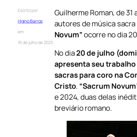
Escrito por
Guilherme Roman, de 31
Higino Barros
autores de música sacra 
em
Novum”
ocorre no dia 20 
16 de julho de 2025
No dia
20 de julho (dom
apresenta seu trabalh
sacras para coro na Co
Cristo
.
“Sacrum Novum
e 2024, duas delas inédit
breviário romano.