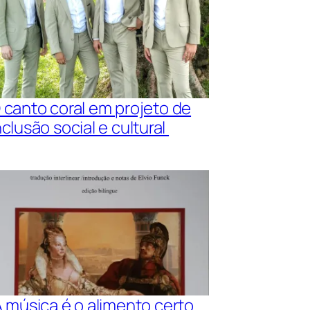
 canto coral em projeto de
nclusão social e cultural
A música é o alimento certo