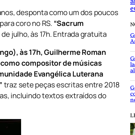
a
e
 anos, desponta como um dos poucos
para coro no RS.
“Sacrum
N
de julho, às 17h. Entrada gratuita
G
A
ingo), às 17h, Guilherme Roman
G
o como compositor de músicas
l
a
munidade Evangélica Luterana
”
traz sete peças escritas entre 2018
G
c
as, incluindo textos extraídos do
n
L