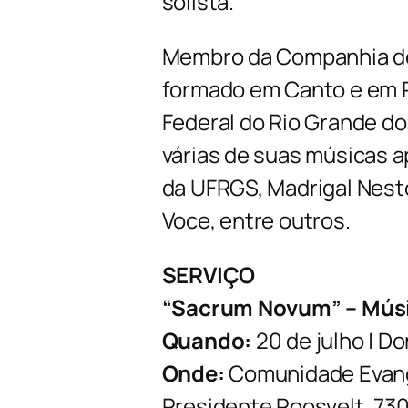
solista.
Membro da Companhia de
formado em Canto e em R
Federal do Rio Grande d
várias de suas músicas 
da UFRGS, Madrigal Nest
Voce, entre outros.
SERVIÇO
“Sacrum Novum” – Músi
Quando:
20 de julho | Do
Onde:
Comunidade Evangé
Presidente Roosvelt, 730