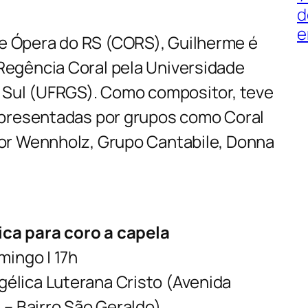
d
e
 Ópera do RS (CORS), Guilherme é
egência Coral pela Universidade
o Sul (UFRGS). Como compositor, teve
apresentadas por grupos como Coral
or Wennholz, Grupo Cantabile, Donna
ca para coro a capela
mingo | 17h
lica Luterana Cristo (Avenida
 – Bairro São Geraldo)