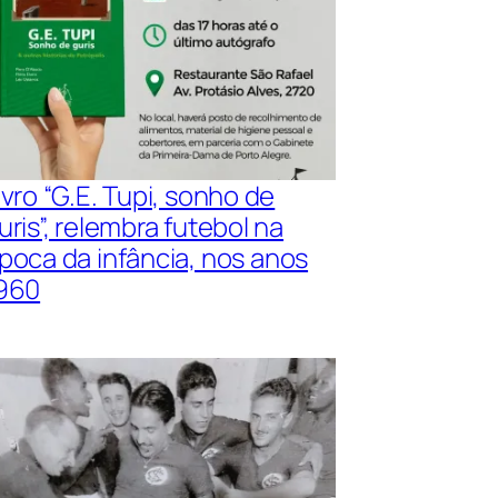
ivro “G.E. Tupi, sonho de
uris”, relembra futebol na
poca da infância, nos anos
960