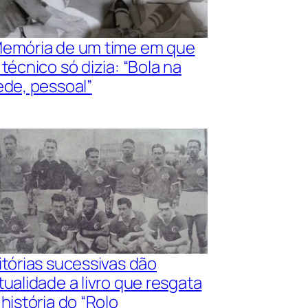
emória de um time em que
 técnico só dizia: “Bola na
ede, pessoal”
itórias sucessivas dão
tualidade a livro que resgata
 história do “Rolo