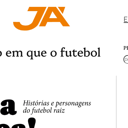
E
 em que o futebol
P
P
e
s
q
u
i
s