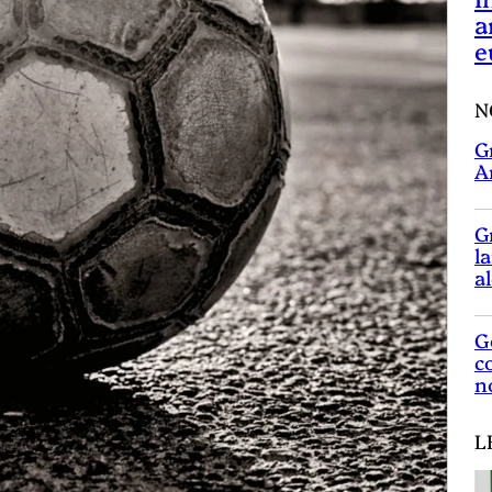
a
e
N
G
A
G
l
a
G
c
n
L