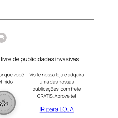
ivre de publicidades invasivas
lor que você
Visite nossa loja e adquira
efinido
uma das nossas
publicações, com frete
GRÁTIS. Aproveite!
R$
?,??
IR para LOJA