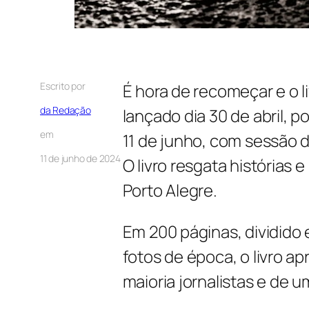
Escrito por
É hora de recomeçar e o li
da Redação
lançado dia 30 de abril, 
em
11 de junho, com sessão d
11 de junho de 2024
O livro resgata histórias
Porto Alegre.
Em 200 páginas, dividido 
fotos de época, o livro a
maioria jornalistas e de u