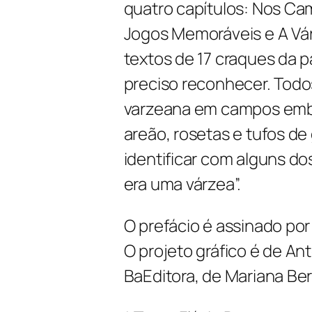
quatro capítulos: Nos Ca
Jogos Memoráveis e A Vár
textos de 17 craques da p
preciso reconhecer. Todos
varzeana em campos emba
areão, rosetas e tufos d
identificar com alguns do
era uma várzea”.
O prefácio é assinado por
O projeto gráfico é de A
BaEditora, de Mariana Ber