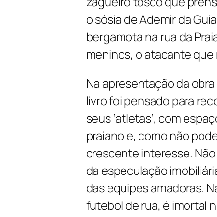
zagueiro tosco que prens
o sósia de Ademir da Gui
bergamota na rua da Praia
meninos, o atacante que 
Na apresentação da obra f
livro foi pensado para rec
seus ‘atletas’, com espaç
praiano e, como não poderi
crescente interesse. Não
da especulação imobiliár
das equipes amadoras. Na
futebol de rua, é imortal