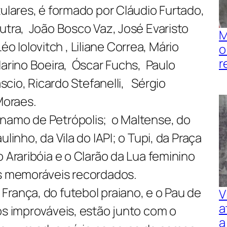
tulares, é formado por Cláudio Furtado,
utra, João Bosco Vaz, José Evaristo
M
Léo Iolovitch , Liliane Correa, Mário
o
r
arino Boeira, Óscar Fuchs, Paulo
ascio, Ricardo Stefanelli, Sérgio
Moraes.
namo de Petrópolis; o Maltense, do
linho, da Vila do IAPI; o Tupi, da Praça
o Araribóia e o Clarão da Lua feminino
os memoráveis recordados.
rança, do futebol praiano, e o Pau de
V
a
os improváveis, estão junto com o
a