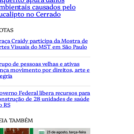
mbientais causados pelo
ucalipto no Cerrado
OTAS
raça Craidy participa da Mostra de
rtes Visuais do MST em São Paulo
rupo de pessoas velhas e ativas
ança movimento por direitos, arte e
legria
overno Federal libera recursos para
onstrução de 28 unidades de saúde
o RS
EIA TAMBÉM