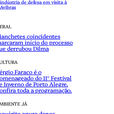
indústria de defesa em visita à
Avibras
ERAL
anchetes coincidentes
arcaram início do processo
ue derrubou Dilma
ULTURA
érgio Faraco é o
omenageado do 11° Festival
e Inverno de Porto Alegre.
onfira toda a programação.
MBIENTE JÁ
nquérito apura danos