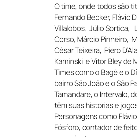
O time, onde todos são ti
Fernando Becker, Flávio D
Villalobos, Júlio Sortica, 
Corso, Márcio Pinheiro, M
César Teixeira, Piero D’Al
Kaminski e Vitor Bley de 
Times como o Bagé e o Dí
bairro São João e o São Pau
Tamandaré, o Intervalo, d
têm suas histórias e jog
Personagens como Flávio F
Fósforo, contador de feit