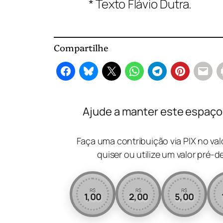
* Texto Flávio Dutra.
Compartilhe
Ajude a manter este espaço l
Faça uma contribuição via PIX no va
quiser ou utilize um valor pré-d
R$
R$
R$
1,00
2,00
5,00