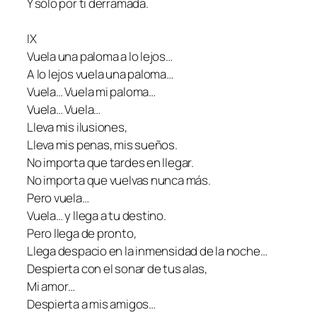
Y sólo por ti derramada.
IX
Vuela una paloma a lo lejos…
A lo lejos vuela una paloma…
Vuela… Vuela mi paloma…
Vuela… Vuela…
Lleva mis ilusiones,
Lleva mis penas, mis sueños.
No importa que tardes en llegar.
No importa que vuelvas nunca más.
Pero vuela…
Vuela… y llega a tu destino.
Pero llega de pronto,
Llega despacio en la inmensidad de la noche…
Despierta con el sonar de tus alas,
Mi amor…
Despierta a mis amigos…