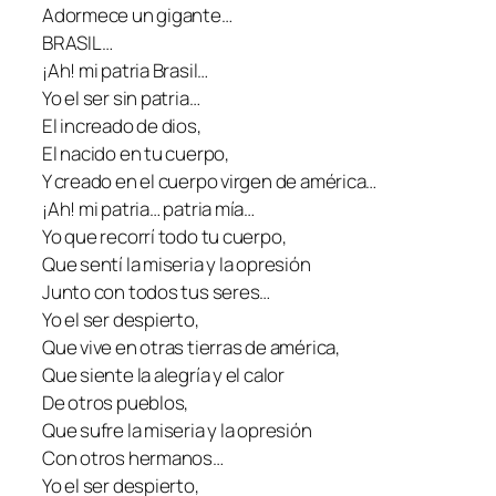
Adormece un gigante…
BRASIL…
¡Ah! mi patria Brasil…
Yo el ser sin patria…
El increado de dios,
El nacido en tu cuerpo,
Y creado en el cuerpo virgen de américa…
¡Ah! mi patria… patria mía…
Yo que recorrí todo tu cuerpo,
Que sentí la miseria y la opresión
Junto con todos tus seres…
Yo el ser despierto,
Que vive en otras tierras de américa,
Que siente la alegría y el calor
De otros pueblos,
Que sufre la miseria y la opresión
Con otros hermanos…
Yo el ser despierto,