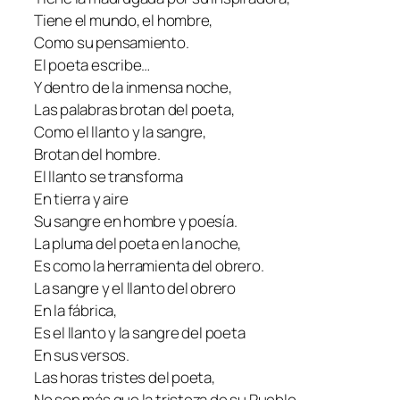
Tiene el mundo, el hombre,
Como su pensamiento.
El poeta escribe…
Y dentro de la inmensa noche,
Las palabras brotan del poeta,
Como el llanto y la sangre,
Brotan del hombre.
El llanto se transforma
En tierra y aire
Su sangre en hombre y poesía.
La pluma del poeta en la noche,
Es como la herramienta del obrero.
La sangre y el llanto del obrero
En la fábrica,
Es el llanto y la sangre del poeta
En sus versos.
Las horas tristes del poeta,
No son más que la tristeza de su Pueblo,