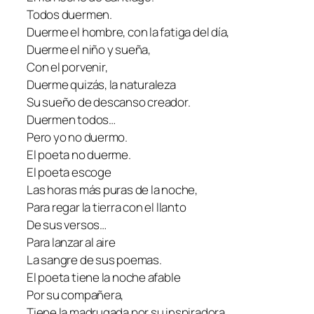
Todos duermen.
Duerme el hombre, con la fatiga del día,
Duerme el niño y sueña,
Con el porvenir,
Duerme quizás, la naturaleza
Su sueño de descanso creador.
Duermen todos…
Pero yo no duermo.
El poeta no duerme.
El poeta escoge
Las horas más puras de la noche,
Para regar la tierra con el llanto
De sus versos…
Para lanzar al aire
La sangre de sus poemas.
El poeta tiene la noche afable
Por su compañera,
Tiene la madrugada por su inspiradora,