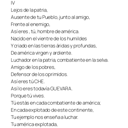
IV
Lejos de la patria,
Ausente de tu Pueblo, junto al amigo,
Frente al enemigo,
Así eres , tú, hombre de américa.
Nacido en el vientre de los humildes
Y criado en las tierras áridas y profundas,
De américa virgen y ardiente.
Luchador en la patria, combatiente en la selva.
Amigo de los pobres,
Defensor de los oprimidos.
Así eres tú CHE.
Así lo eres todavía GUEVARA.
Porque tú vives.
Tú estás en cada combatiente de américa;
En cada explotado de este continente,
Tu ejemplo nos enseña a luchar.
Tu américa explotada,