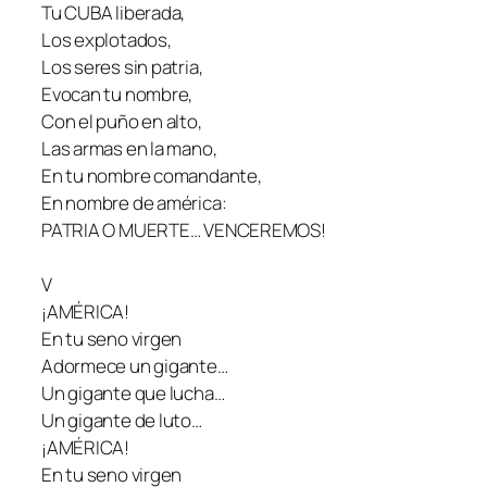
Tu CUBA liberada,
Los explotados,
Los seres sin patria,
Evocan tu nombre,
Con el puño en alto,
Las armas en la mano,
En tu nombre comandante,
En nombre de américa:
PATRIA O MUERTE… VENCEREMOS!
V
¡AMÉRICA!
En tu seno virgen
Adormece un gigante…
Un gigante que lucha…
Un gigante de luto…
¡AMÉRICA!
En tu seno virgen