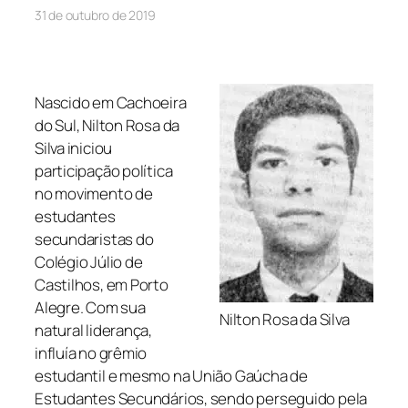
31 de outubro de 2019
Nascido em Cachoeira
do Sul, Nilton Rosa da
Silva iniciou
participação política
no movimento de
estudantes
secundaristas do
Colégio Júlio de
Castilhos, em Porto
Alegre. Com sua
Nilton Rosa da Silva
natural liderança,
influía no grêmio
estudantil e mesmo na União Gaúcha de
Estudantes Secundários, sendo perseguido pela