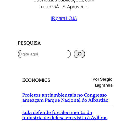
frete GRÁTIS. Aproveite!
IR para LOJA
PESQUISA
P
e
s
q
Por Sergio
ECONOMICS
u
Lagranha
i
Projetos antiambientais no Congresso
s
ameaçam Parque Nacional do Albardão
a
r
Lula defende fortalecimento da
indústria de defesa em visita à Avibras