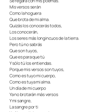
Se regará con mis poemas.
Mis versos serán
Como la hoguera
Que brota de mi alma.
Quizás los conocerás todos,
Los conocerán,
Los seres más longincuos de la tierra.
Pero tú no sabrás
Que son tuyos,
Que es para que tú
Y sólo tú los entiendas.
Porque mis versos son tuyos,
Como es tuyo mi cuerpo,
Como es tuya mi alma.
Un día de mi cuerpo
Ya no brotarán más versos
Y mi sangre,
La sangre por ti