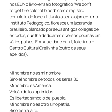
nos EUA o livro-ensaio fotográfico “We don’t
forget the color of blood”, com o registro
completo do funeral. Junto a seu alojamento no
Instituto Pedagógico, floresce um jacarandá
brasileiro, plantado por seus antigos colegas de
estudos, que lhe dedicaram diversos poemas em
vários países. Em sua cidade natal, foi criado o
Centro Cultural Orelhinha (outro de seus
apelidos).
I
Mi nombre no es mi nombre
Sino el nombre de todos los seres.00
Mi nombre es América,
Volcán de los oprimidos.
Es libertad símbolo del pueblo.
Mi nombre no es otro sino patria,
Sino tierra, aire,