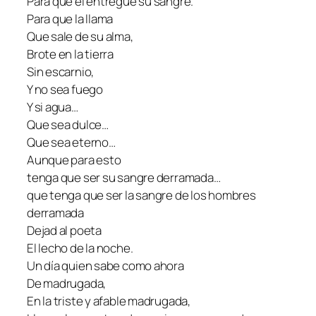
Para que él entregue su sangre.
Para que la llama
Que sale de su alma,
Brote en la tierra
Sin escarnio,
Y no sea fuego
Y si agua…
Que sea dulce…
Que sea eterno…
Aunque para esto
tenga que ser su sangre derramada…
que tenga que ser la sangre de los hombres
derramada
Dejad al poeta
El lecho de la noche.
Un día quien sabe como ahora
De madrugada,
En la triste y afable madrugada,