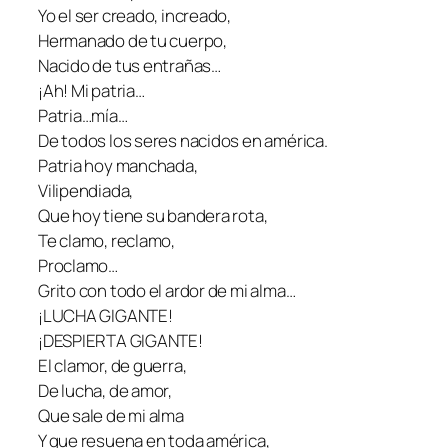
Yo el ser creado, increado,
Hermanado de tu cuerpo,
Nacido de tus entrañas…
¡Ah! Mi patria…
Patria…mía…
De todos los seres nacidos en américa.
Patria hoy manchada,
Vilipendiada,
Que hoy tiene su bandera rota,
Te clamo, reclamo,
Proclamo…
Grito con todo el ardor de mi alma…
¡LUCHA GIGANTE!
¡DESPIERTA GIGANTE!
El clamor, de guerra,
De lucha, de amor,
Que sale de mi alma
Y que resuena en toda américa,