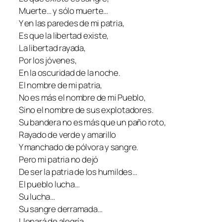
Muerte… y sólo muerte…
Y en las paredes de mi patria,
Es que la libertad existe,
La libertad rayada,
Por los jóvenes,
En la oscuridad de la noche.
El nombre de mi patria,
No es más el nombre de mi Pueblo,
Sino el nombre de sus explotadores.
Su bandera no es más que un paño roto,
Rayado de verde y amarillo
Y manchado de pólvora y sangre.
Pero mi patria no dejó
De ser la patria de los humildes…
El pueblo lucha…
Su lucha…
Su sangre derramada…
Llenará de alegría