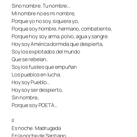
Sino nombre. Tu nombre…
Mi nombre no es mi nombre,
Porque yo no soy, siquiera yo,
Porque soy hombre, hermano, combatiente,
Porque hoy soy arma, polvo, agua y sangre.
Hoy soy América dormida que despierta,
Soy los explotados del mundo
Que se rebelan,
Soy los fusiles que empuñan
Los pueblos en lucha.
Hoy soy Pueblo…
Hoy soy ser despierto,
Sin nombre,
Porque soy POETA…
II
Es noche. Madrugada
En la noche de Santiago.