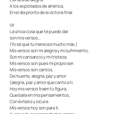
A los explotados de américa,
En el día pronto de la victoria final.
VII
La única cosa que te puedo dar
son mis versos…
(Yo sé que tú mereces mucho más.)
Mis versos son mi alegría y mi sufrimiento,
Son mi cansancio y mi tristeza.
Mis versos son pues mi propio ser.
Mis versos son cantos,
De muerte, alegría, paz y amor
(alegría, paz y amor que canto a ti.
Hoy mis versos traen tu figura,
Que baila en mis pensamientos,
Con éxtasis y locura.
Mis versos hoy son para ti.