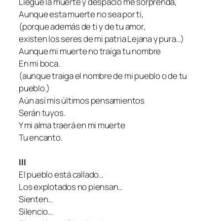
Llegue la muerte y despacio me sorprenda,
Aunque esta muerte no sea por ti,
(porque además de ti y de tu amor,
existen los seres de mi patria Lejana y pura…)
Aunque mi muerte no traiga tu nombre
En mi boca.
(aunque traiga el nombre de mi pueblo o de tu
pueblo.)
Aún así mis últimos pensamientos
Serán tuyos.
Y mi alma traerá en mi muerte
Tu encanto.
III
El pueblo está callado…
Los explotados no piensan…
Sienten…
Silencio…