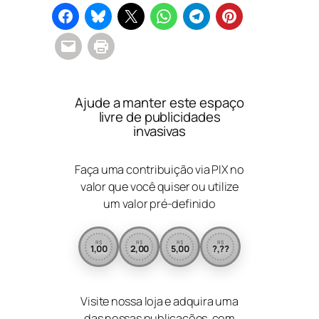
Ajude a manter este espaço
livre de publicidades
invasivas
Faça uma contribuição via PIX no
valor que você quiser ou utilize
um valor pré-definido
R$
R$
R$
R$
1,00
2,00
5,00
?,??
Visite nossa loja e adquira uma
das nossas publicações, com