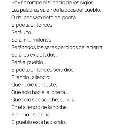
Hoy se rompe el silencio de los siglos,
Las palabras salen de la boca del pueblo,
O del pensamiento del poeta.
El poeta entonces,
Será uno…
Será mil… millones…
Será todos los seres perdidos de la tierra…
Será los explotados…
Será el pueblo…
El poeta entonces será dios.
Silencio…silencio…
Que nadie conteste,
Que sólo hable, el poeta…
Que sólo se escuche, su voz,
En el silencio de la noche.
Silencio… silencio…
El pueblo está hablando.