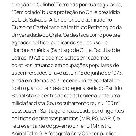
direção do “Julinho”. Temendo por sua segurança,
“Bem bolado” busca proteção no Chile presidido
pelo Dr. Salvador Allende, onde é admitido no
Curso de Castelhano da Instituto Pedagógico da
Universidade do Chile. Se destaca como poeta e
agitador político, publicando seu opúsculo
Hombre América (Santiago de Chile, Facultad de
Letras, 1972) e poemas soltos em cadernos
coletivos, atuando em ocupações populares de
supermercados e favelas. Em 15 de junho de 1973,
ainda em democracia, recebe um balaço fatal no
rosto quando tentava proteger a sede do Partido
Socialista no centro da capital chilena, ante uma
milícia fascista. Seu sepultamento reuniu 100 mil
pessoas em Santiago, encabeçado por dirigentes
políticos de diversos partidos (MIR, PS, MAPU) e
representante do governo chileno (Ministro
Anibal Palma). A fotógrafa Amy Conger publicou