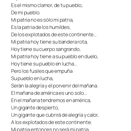
Es el mismo clamor, de tu pueblo,
De mi pueblo.
Mi patria no es sólo mi patria,
Es la patria de los humildes,
De los explotados de este continente…
Mi patria hoy tiene su bandera rota,
Hoy tiene su cuerpo sangrando,
Mi patria hoy tiene a su pueblo en duelo,
Hoy tiene su pueblo en lucha…
Pero los fusiles que empuña
Su pueblo en lucha,
Serán la alegría y el porvenir del mañana.
El mañana de américa es uno solo…
En el mañana tendremos en américa,
Un gigante despierto,
Un gigante que cubrirá de alegría y calor,
A los explotados de este continente.
Mi patria entonces no será mi patria,