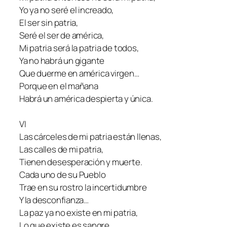
Yo ya no seré el increado,
El ser sin patria,
Seré el ser de américa,
Mi patria será la patria de todos,
Ya no habrá un gigante
Que duerme en américa virgen…
Porque en el mañana
Habrá un américa despierta y única.
VI
Las cárceles de mi patria están llenas,
Las calles de mi patria,
Tienen desesperación y muerte.
Cada uno de su Pueblo
Trae en su rostro la incertidumbre
Y la desconfianza…
La paz ya no existe en mi patria,
Lo que existe es sangre,