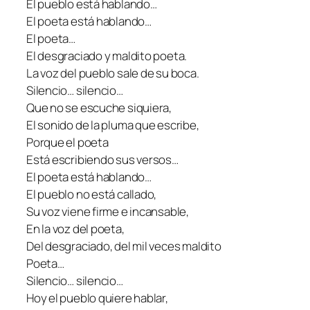
El pueblo está hablando…
El poeta está hablando…
El poeta…
El desgraciado y maldito poeta.
La voz del pueblo sale de su boca.
Silencio… silencio…
Que no se escuche siquiera,
El sonido de la pluma que escribe,
Porque el poeta
Está escribiendo sus versos…
El poeta está hablando…
El pueblo no está callado,
Su voz viene firme e incansable,
En la voz del poeta,
Del desgraciado, del mil veces maldito
Poeta…
Silencio… silencio…
Hoy el pueblo quiere hablar,