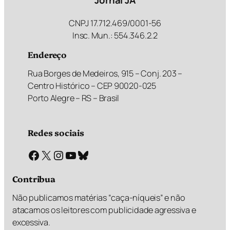
Jornal JÁ
CNPJ 17.712.469/0001-56
Insc. Mun.: 554.346.2.2
Endereço
Rua Borges de Medeiros, 915 – Conj. 203 –
Centro Histórico – CEP 90020-025
Porto Alegre – RS – Brasil
Redes sociais
Facebook
X
Instagram
Youtube
Bluesky
Contribua
Não publicamos matérias “caça-níqueis” e não
atacamos os leitores com publicidade agressiva e
excessiva.