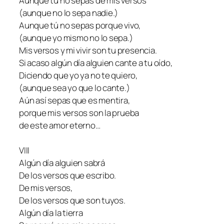
Aunque tú no sepas de mis versos
(aunque no lo sepa nadie.)
Aunque tú no sepas porque vivo,
(aunque yo mismo no lo sepa.)
Mis versos y mi vivir son tu presencia.
Si acaso algún día alguien cante a tu oído,
Diciendo que yo ya no te quiero,
(aunque sea yo que lo cante.)
Aún así sepas que es mentira,
porque mis versos son la prueba
de este amor eterno…
VIII
Algún día alguien sabrá
De los versos que escribo.
De mis versos,
De los versos que son tuyos.
Algún día la tierra