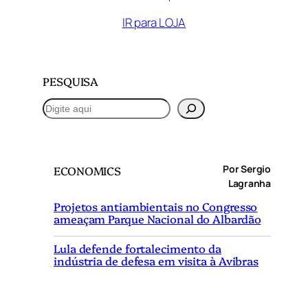
IR para LOJA
PESQUISA
P
e
s
q
Por Sergio
ECONOMICS
u
Lagranha
i
Projetos antiambientais no Congresso
s
ameaçam Parque Nacional do Albardão
a
r
Lula defende fortalecimento da
indústria de defesa em visita à Avibras