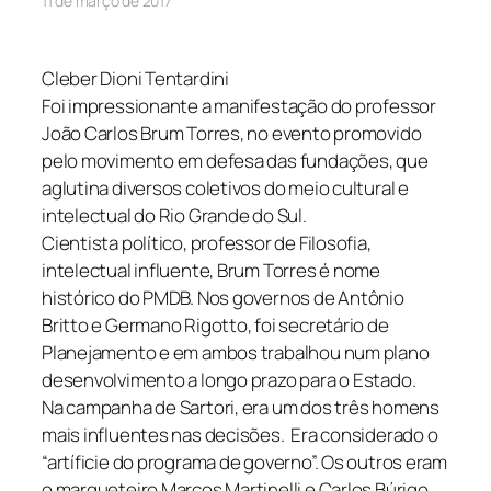
11 de março de 2017
Cleber Dioni Tentardini
Foi impressionante a manifestação do professor
João Carlos Brum Torres, no evento promovido
pelo movimento em defesa das fundações, que
aglutina diversos coletivos do meio cultural e
intelectual do Rio Grande do Sul.
Cientista político, professor de Filosofia,
intelectual influente, Brum Torres é nome
histórico do PMDB. Nos governos de Antônio
Britto e Germano Rigotto, foi secretário de
Planejamento e em ambos trabalhou num plano
desenvolvimento a longo prazo para o Estado.
Na campanha de Sartori, era um dos três homens
mais influentes nas decisões. Era considerado o
“artíficie do programa de governo”. Os outros eram
o marqueteiro Marcos Martinelli e Carlos Búrigo.