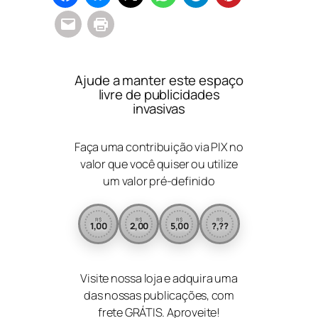
Ajude a manter este espaço
livre de publicidades
invasivas
Faça uma contribuição via PIX no
valor que você quiser ou utilize
um valor pré-definido
R$
R$
R$
R$
1,00
2,00
5,00
?,??
Visite nossa loja e adquira uma
das nossas publicações, com
frete GRÁTIS. Aproveite!