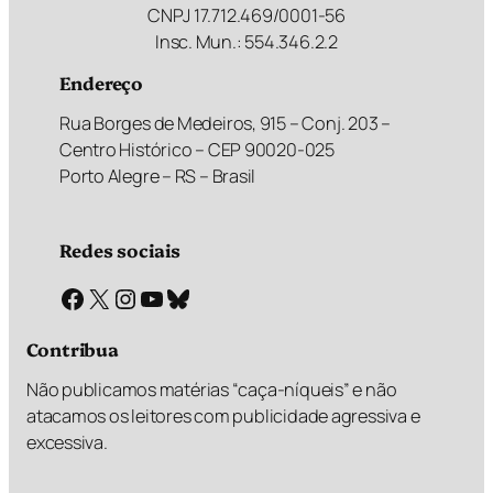
CNPJ 17.712.469/0001-56
Insc. Mun.: 554.346.2.2
Endereço
Rua Borges de Medeiros, 915 – Conj. 203 –
Centro Histórico – CEP 90020-025
Porto Alegre – RS – Brasil
Redes sociais
Facebook
X
Instagram
Youtube
Bluesky
Contribua
Não publicamos matérias “caça-níqueis” e não
atacamos os leitores com publicidade agressiva e
excessiva.