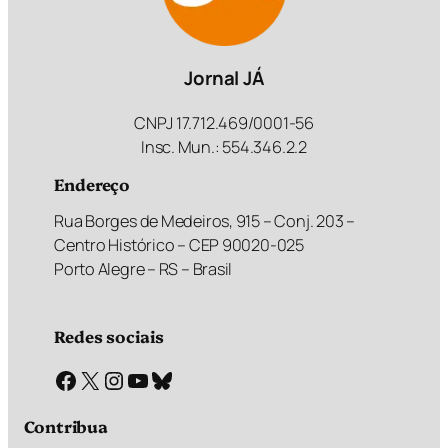
Jornal JÁ
CNPJ 17.712.469/0001-56
Insc. Mun.: 554.346.2.2
Endereço
Rua Borges de Medeiros, 915 – Conj. 203 –
Centro Histórico – CEP 90020-025
Porto Alegre – RS – Brasil
Redes sociais
Facebook
X
Instagram
Youtube
Bluesky
Contribua