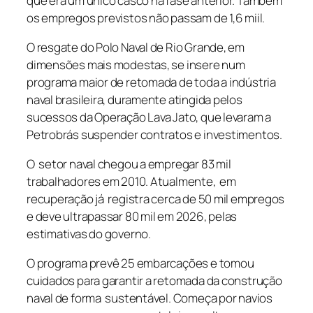
que era um único casco na fase anterior. Também
os empregos previstos não passam de 1,6 miil.
O resgate do Polo Naval de Rio Grande, em
dimensões mais modestas, se insere num
programa maior de retomada de toda a indústria
naval brasileira, duramente atingida pelos
sucessos da Operação Lava Jato, que levaram a
Petrobrás suspender contratos e investimentos.
O setor naval chegou a empregar 83 mil
trabalhadores em 2010. Atualmente, em
recuperação já registra cerca de 50 mil empregos
e deve ultrapassar 80 mil em 2026, pelas
estimativas do governo.
O programa prevê 25 embarcações e tomou
cuidados para garantir a retomada da construção
naval de forma sustentável. Começa por navios