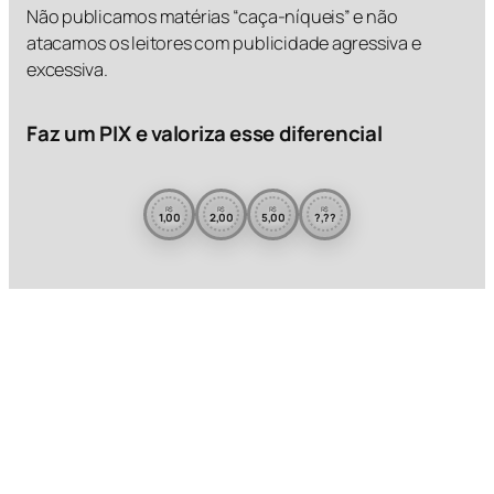
Não publicamos matérias “caça-níqueis” e não
atacamos os leitores com publicidade agressiva e
excessiva.
Faz um PIX e valoriza esse diferencial
R$
R$
R$
R$
1,00
2,00
5,00
?,??