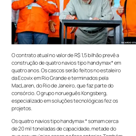
O contrato atual no valor de R$ 1,5 bilhão prevê a
construção de quatro navios tipo handymax* em
quatro anos. Os cascos serão feitos no estaleiro
da Ecovix em Rio Grande e terminados pela
MacLaren, do Rio de Janeiro, que faz parte do
consórcio. O grupo norueguês Kongsberg,
especializado em soluções tecnológicas fez os
projetos.
Os quatro navios tipo
handymax
* somam cerca
de 20 mil toneladas de capacidade, metade do