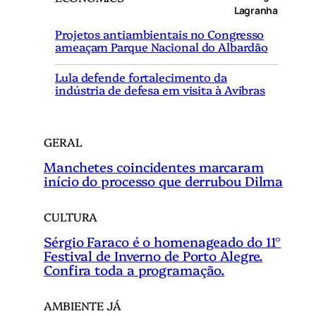
u
Lagranha
i
Projetos antiambientais no Congresso
s
ameaçam Parque Nacional do Albardão
a
r
Lula defende fortalecimento da
indústria de defesa em visita à Avibras
GERAL
Manchetes coincidentes marcaram
início do processo que derrubou Dilma
CULTURA
Sérgio Faraco é o homenageado do 11°
Festival de Inverno de Porto Alegre.
Confira toda a programação.
AMBIENTE JÁ