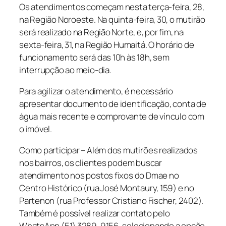
Os atendimentos começam nesta terça-feira, 28,
na Região Noroeste. Na quinta-feira, 30, o mutirão
será realizado na Região Norte, e, por fim, na
sexta-feira, 31, na Região Humaitá. O horário de
funcionamento será das 10h às 18h, sem
interrupção ao meio-dia.
Para agilizar o atendimento, é necessário
apresentar documento de identificação, conta de
água mais recente e comprovante de vínculo com
o imóvel.
Como participar – Além dos mutirões realizados
nos bairros, os clientes podem buscar
atendimento nos postos fixos do Dmae no
Centro Histórico (rua José Montaury, 159) e no
Partenon (rua Professor Cristiano Fischer, 2402).
Também é possível realizar contato pelo
WhatsApp (51) 3289-9156, selecionando a opção