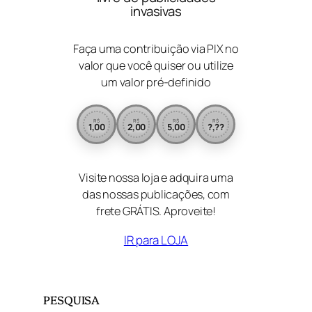
invasivas
Faça uma contribuição via PIX no
valor que você quiser ou utilize
um valor pré-definido
R$
R$
R$
R$
1,00
2,00
5,00
?,??
Visite nossa loja e adquira uma
das nossas publicações, com
frete GRÁTIS. Aproveite!
IR para LOJA
PESQUISA