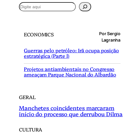
P
e
s
q
Por Sergio
ECONOMICS
u
Lagranha
i
Guerras pelo petróleo: Irã ocupa posição
s
estratégica (Parte I)
a
r
Projetos antiambientais no Congresso
ameaçam Parque Nacional do Albardão
GERAL
Manchetes coincidentes marcaram
início do processo que derrubou Dilma
CULTURA