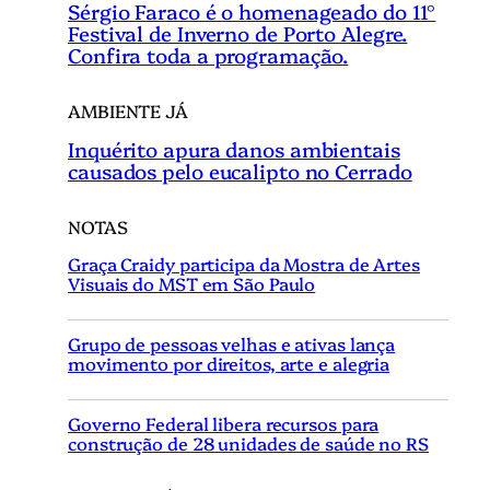
Sérgio Faraco é o homenageado do 11°
Festival de Inverno de Porto Alegre.
Confira toda a programação.
AMBIENTE JÁ
Inquérito apura danos ambientais
causados pelo eucalipto no Cerrado
NOTAS
Graça Craidy participa da Mostra de Artes
Visuais do MST em São Paulo
Grupo de pessoas velhas e ativas lança
movimento por direitos, arte e alegria
Governo Federal libera recursos para
construção de 28 unidades de saúde no RS