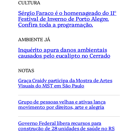
CULTURA
Sérgio Faraco é o homenageado do 11°
Festival de Inverno de Porto Alegre.
Confira toda a programação.
AMBIENTE JÁ
Inquérito apura danos ambientais
causados pelo eucalipto no Cerrado
NOTAS
Graça Craidy participa da Mostra de Artes
Visuais do MST em São Paulo
Grupo de pessoas velhas e ativas lança
movimento por direitos, arte e alegria
Governo Federal libera recursos para
construção de 28 unidades de saúde no RS