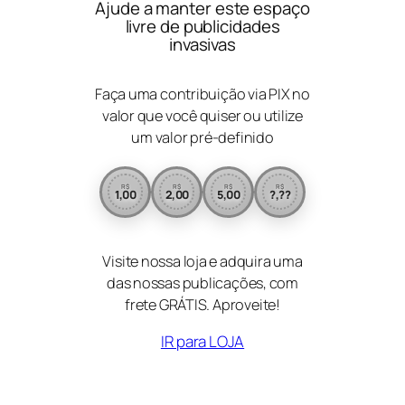
Ajude a manter este espaço
livre de publicidades
invasivas
Faça uma contribuição via PIX no
valor que você quiser ou utilize
um valor pré-definido
R$
R$
R$
R$
1,00
2,00
5,00
?,??
Visite nossa loja e adquira uma
das nossas publicações, com
frete GRÁTIS. Aproveite!
IR para LOJA