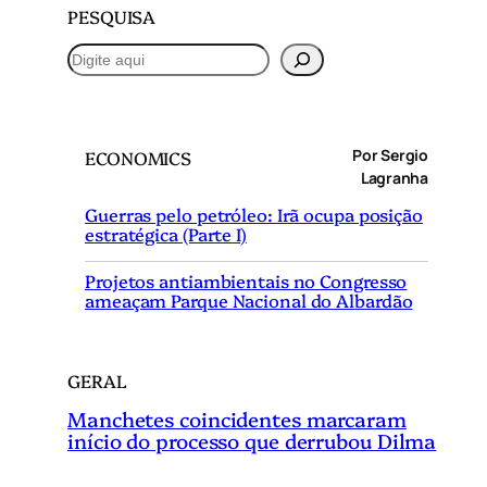
PESQUISA
P
e
s
q
Por Sergio
ECONOMICS
u
Lagranha
i
Guerras pelo petróleo: Irã ocupa posição
s
estratégica (Parte I)
a
r
Projetos antiambientais no Congresso
ameaçam Parque Nacional do Albardão
GERAL
Manchetes coincidentes marcaram
início do processo que derrubou Dilma