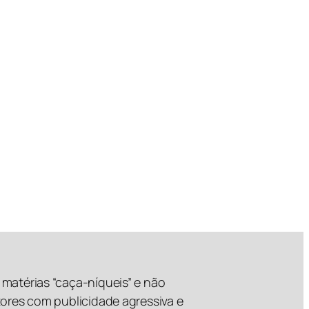
matérias “caça-níqueis” e não
tores com publicidade agressiva e