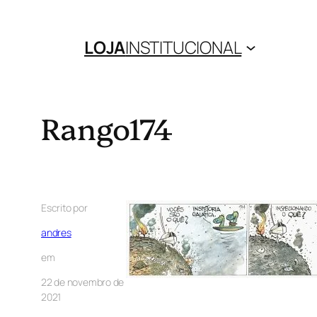
LOJA
INSTITUCIONAL
Rango174
Escrito por
andres
em
22 de novembro de
2021