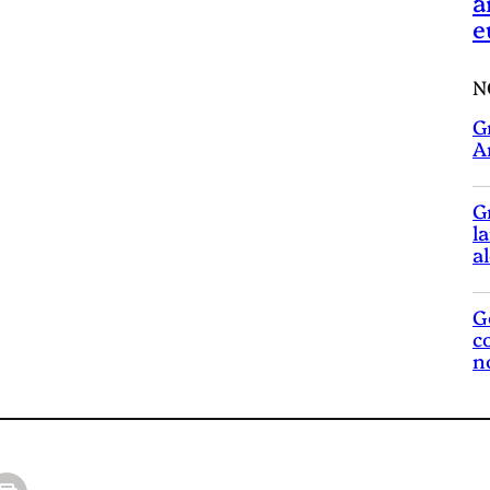
a
e
N
G
A
G
l
a
G
c
n