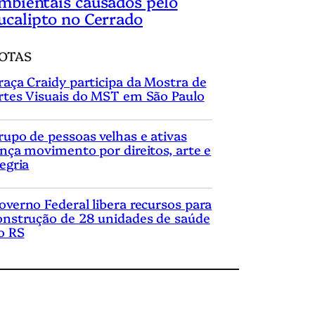
mbientais causados pelo
ucalipto no Cerrado
OTAS
raça Craidy participa da Mostra de
rtes Visuais do MST em São Paulo
rupo de pessoas velhas e ativas
ança movimento por direitos, arte e
legria
overno Federal libera recursos para
onstrução de 28 unidades de saúde
o RS