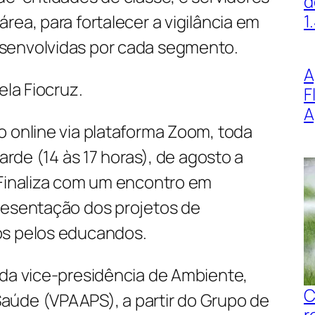
d
1
rea, para fortalecer a vigilância em
senvolvidas por cada segmento.
A
ela Fiocruz.
F
A
ão
online
via plataforma Zoom, toda
tarde (14 às 17 horas), de agosto a
 Finaliza com um encontro em
resentação dos projetos de
os pelos educandos.
 da vice-presidência de Ambiente,
C
úde (VPAAPS), a partir do Grupo de
r