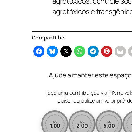
agrotóxicos; controle soc
agrotóxicos e transgênico
Compartilhe
Ajude a manter este espaço l
Faça uma contribuição via PIX no va
quiser ou utilize um valor pré-d
R$
R$
R$
1,00
2,00
5,00