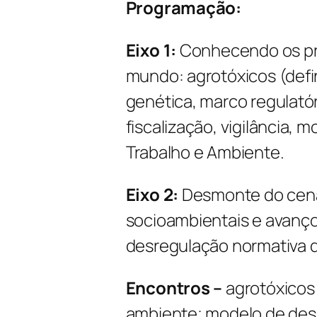
Programação:
Eixo 1:
Conhecendo os pro
mundo: agrotóxicos (defi
genética, marco regulatóri
fiscalização, vigilância,
Trabalho e Ambiente.
Eixo 2:
Desmonte do cenár
socioambientais e avanç
desregulação normativa d
Encontros –
agrotóxicos
ambiente; modelo de des