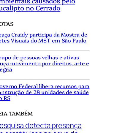
mbientais causados pelo
ucalipto no Cerrado
OTAS
raça Craidy participa da Mostra de
rtes Visuais do MST em São Paulo
rupo de pessoas velhas e ativas
ança movimento por direitos, arte e
legria
overno Federal libera recursos para
onstrução de 28 unidades de saúde
o RS
EIA TAMBÉM
esquisa detecta presença