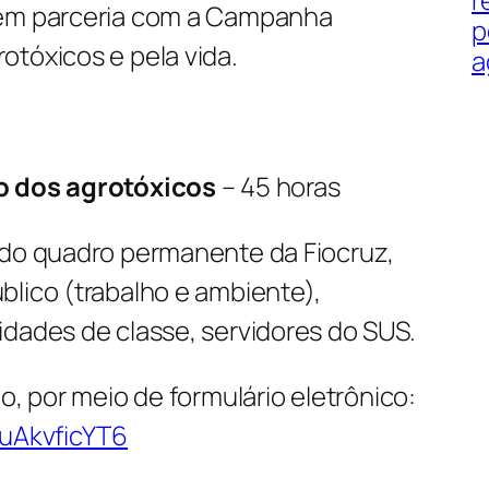
 em parceria com a Campanha
p
otóxicos e pela vida.
a
o dos agrotóxicos
– 45 horas
 do quadro permanente da Fiocruz,
blico (trabalho e ambiente),
idades de classe, servidores do SUS.
ho, por meio de formulário eletrônico:
9uAkvficYT6