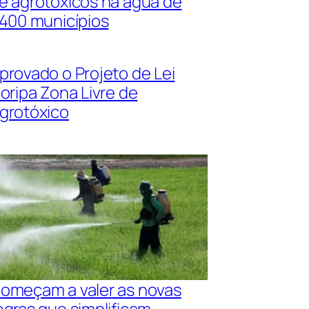
e agrotóxicos na água de
.400 municípios
provado o Projeto de Lei
loripa Zona Livre de
grotóxico
omeçam a valer as novas
egras que simplificam