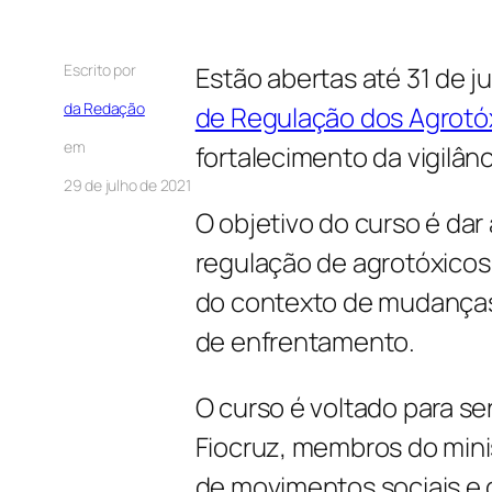
Escrito por
Estão abertas até 31 de j
da Redação
de Regulação dos Agrotó
em
fortalecimento da vigilân
29 de julho de 2021
O objetivo do curso é da
regulação de agrotóxicos
do contexto de mudanças 
de enfrentamento.
O curso é voltado para s
Fiocruz, membros do minis
de movimentos sociais e 