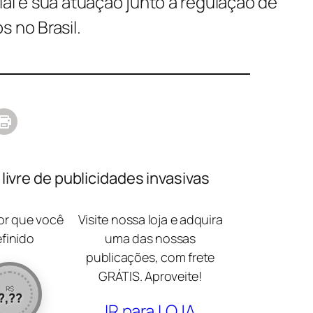
ial e sua atuação junto à regulação de
s no Brasil.
ivre de publicidades invasivas
lor que você
Visite nossa loja e adquira
efinido
uma das nossas
publicações, com frete
GRÁTIS. Aproveite!
R$
?,??
IR para LOJA