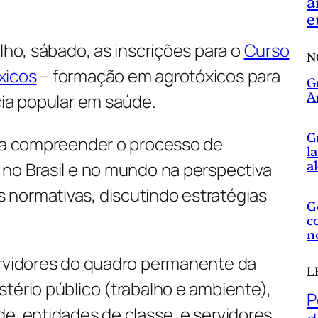
a
e
ulho, sábado, as inscrições para o
Curso
N
xicos
– formação em agrotóxicos para
G
A
cia popular em saúde.
G
r a compreender o processo de
l
a
 no Brasil e no mundo na perspectiva
normativas, discutindo estratégias
G
c
n
ervidores do quadro permanente da
L
tério público (trabalho e ambiente),
P
de entidades de classe, e servidores