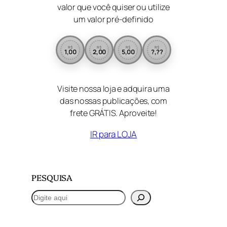
valor que você quiser ou utilize
um valor pré-definido
R$
R$
R$
R$
1,00
2,00
5,00
?,??
Visite nossa loja e adquira uma
das nossas publicações, com
frete GRÁTIS. Aproveite!
IR para LOJA
PESQUISA
P
e
s