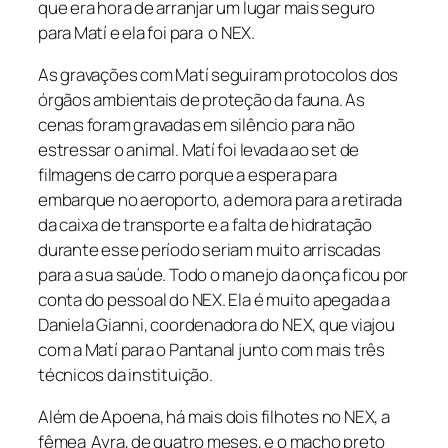
que era hora de arranjar um lugar mais seguro
para Matí e ela foi para o NEX.
As gravações com Matí seguiram protocolos dos
órgãos ambientais de proteção da fauna. As
cenas foram gravadas em silêncio para não
estressar o animal. Matí foi levada ao set de
filmagens de carro porque a espera para
embarque no aeroporto, a demora para a retirada
da caixa de transporte e a falta de hidratação
durante esse período seriam muito arriscadas
para a sua saúde. Todo o manejo da onça ficou por
conta do pessoal do NEX. Ela é muito apegada a
Daniela Gianni, coordenadora do NEX, que viajou
com a Matí para o Pantanal junto com mais três
técnicos da instituição.
Além de Apoena, há mais dois filhotes no NEX, a
fêmea Ayra, de quatro meses, e o macho preto