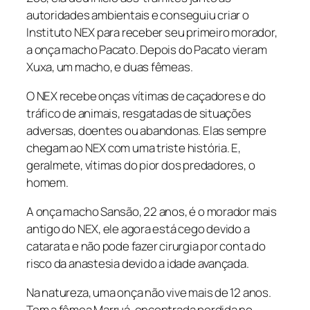
autoridades ambientais e conseguiu criar o
Instituto NEX para receber seu primeiro morador,
a onça macho Pacato. Depois do Pacato vieram
Xuxa, um macho, e duas fêmeas.
O NEX recebe onças vítimas de caçadores e do
tráfico de animais, resgatadas de situações
adversas, doentes ou abandonas. Elas sempre
chegam ao NEX com uma triste história. E,
geralmete, vítimas do pior dos predadores, o
homem.
A onça macho Sansão, 22 anos, é o morador mais
antigo do NEX, ele agora está cego devido a
catarata e não pode fazer cirurgia por conta do
risco da anastesia devido a idade avançada.
Na natureza, uma onça não vive mais de 12 anos.
Tem a fêmea Marruá, encontrada perdida no