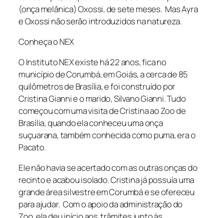
(onça melânica) Oxossi, de sete meses. Mas Ayra
e Oxossi não serão introduzidos na natureza.
Conheça o NEX
O Instituto NEX existe há 22 anos, fica no
município de Corumbá, em Goiás, a cerca de 85
quilômetros de Brasília, e foi construído por
Cristina Gianni e o marido, Silvano Gianni. Tudo
começou com uma visita de Cristina ao Zoo de
Brasília, quando ela conheceu uma onça
suçuarana, também conhecida como puma, era o
Pacato.
Ele não havia se acertado com as outras onças do
recinto e acabou isolado. Cristina já possuía uma
grande área silvestre em Corumbá e se ofereceu
para ajudar. Com o apoio da administração do
Zoo, ela deu início aos trâmites junto às