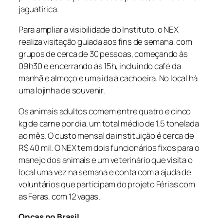
jaguatirica.
Para ampliar a visibilidade do Instituto, o NEX
realiza visitação guiada aos fins de semana, com
grupos de cerca de 30 pessoas, começando às
09h30 e encerrando às 15h, incluindo café da
manhã e almoço e uma ida à cachoeira. No local há
uma lojinha de souvenir.
Os animais adultos comem entre quatro e cinco
kg de carne por dia, um total médio de 1,5 tonelada
ao mês. O custo mensal da instituição é cerca de
R$ 40 mil. O NEX tem dois funcionários fixos para o
manejo dos animais e um veterinário que visita o
local uma vez na semana e conta com a ajuda de
voluntários que participam do projeto Férias com
as Feras, com 12 vagas.
Onças no Brasil