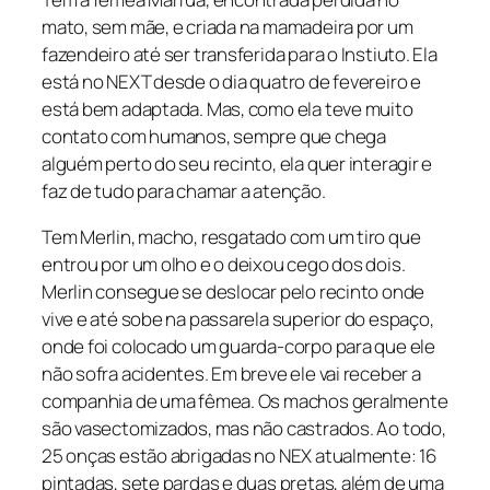
mato, sem mãe, e criada na mamadeira por um
fazendeiro até ser transferida para o Instiuto. Ela
está no NEXT desde o dia quatro de fevereiro e
está bem adaptada. Mas, como ela teve muito
contato com humanos, sempre que chega
alguém perto do seu recinto, ela quer interagir e
faz de tudo para chamar a atenção.
Tem Merlin, macho, resgatado com um tiro que
entrou por um olho e o deixou cego dos dois.
Merlin consegue se deslocar pelo recinto onde
vive e até sobe na passarela superior do espaço,
onde foi colocado um guarda-corpo para que ele
não sofra acidentes. Em breve ele vai receber a
companhia de uma fêmea. Os machos geralmente
são vasectomizados, mas não castrados. Ao todo,
25 onças estão abrigadas no NEX atualmente: 16
pintadas, sete pardas e duas pretas, além de uma