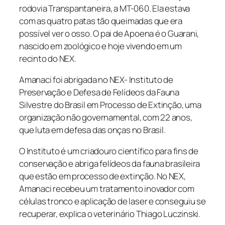
rodovia Transpantaneira, a MT-060. Ela estava
com as quatro patas tão queimadas que era
possível ver o osso. O pai de Apoena é o Guarani,
nascido em zoológico e hoje vivendo em um
recinto do NEX.
Amanaci foi abrigada no NEX- Instituto de
Preservação e Defesa de Felídeos da Fauna
Silvestre do Brasil em Processo de Extinção, uma
organização não governamental, com 22 anos,
que luta em defesa das onças no Brasil.
O Instituto é um criadouro científico para fins de
conservação e abriga felídeos da fauna brasileira
que estão em processo de extinção. No NEX,
Amanaci recebeu um tratamento inovador com
células tronco e aplicação de laser e conseguiu se
recuperar, explica o veterinário Thiago Luczinski.