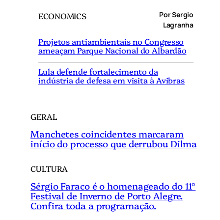
q
Por Sergio
ECONOMICS
u
Lagranha
i
Projetos antiambientais no Congresso
s
ameaçam Parque Nacional do Albardão
a
r
Lula defende fortalecimento da
indústria de defesa em visita à Avibras
GERAL
Manchetes coincidentes marcaram
início do processo que derrubou Dilma
CULTURA
Sérgio Faraco é o homenageado do 11°
Festival de Inverno de Porto Alegre.
Confira toda a programação.