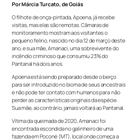
Por Márcia Turcato, de Goiás
O filhote de onça-pintada, Apoena, já recebe
visitas, mas elas são remotas. Câmaras de
monitoramento mostram aos visitantes o
pequeno felino, nascido no dia 12 de março deste
ano, e sua mãe, Amanaci, uma sobrevivente do
incêndio criminoso que consumiu 23% do
Pantanal há dois anos.
Apoena está sendo preparado desde o berço
para ser introduzido no bioma de seus ancestrais
e não pode ter contato com humanos para não
perder as características originais da espécie.
Sua mãe, ao contrário, jamais voltará ao Pantanal.
Vítima da queimada de 2020, Amanaci foi
encontrada escondida no galinheiro de uma
fazenda em Poconé (MT), local onde começa a