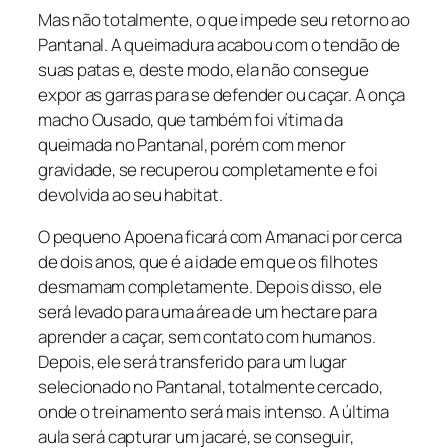
Mas não totalmente, o que impede seu retorno ao
Pantanal. A queimadura acabou com o tendão de
suas patas e, deste modo, ela não consegue
expor as garras para se defender ou caçar. A onça
macho Ousado, que também foi vítima da
queimada no Pantanal, porém com menor
gravidade, se recuperou completamente e foi
devolvida ao seu habitat.
O pequeno Apoena ficará com Amanaci por cerca
de dois anos, que é a idade em que os filhotes
desmamam completamente. Depois disso, ele
será levado para uma área de um hectare para
aprender a caçar, sem contato com humanos.
Depois, ele será transferido para um lugar
selecionado no Pantanal, totalmente cercado,
onde o treinamento será mais intenso. A última
aula será capturar um jacaré, se conseguir,