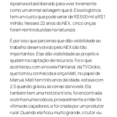
Apoena estará liberado para viver livremente
como um animal selvagem que é. Essa logística
tem um custo que pode variar de R$ 500 mil a R$ 1
milhão. Nesses 22 anos do NEX, cinco onças
foram reintroduzidas na natureza.
É por isso que parcerias que dão visibilidade ao
trabalho desenvolvido pelo NEX são tão
importantes. Elas dão visibilidade ao projeto e
ajudam na captação de recursos. Foi o que
aconteceu com a novela Pantanal, da TV Globo,
que tornou conhecida a onça Matí, no papel de
Marruá. Matí tem três anos de idade, estava com
2,5 quando gravou as cenas da novela. Ela
também tem uma história triste, foi encontrada
sozinha numa rodovia, provavelmente a mãe foi
vítima de caçadores, e foi criada por um produtor
rural. Quando ela ficou muito grande, o tutor viu