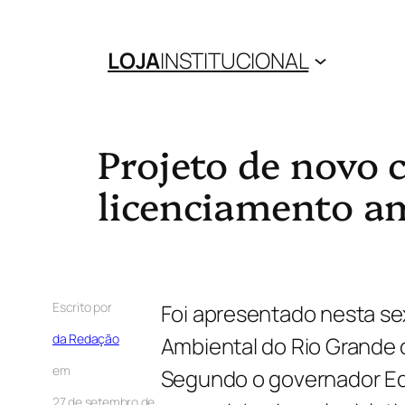
LOJA
INSTITUCIONAL
Projeto de novo 
licenciamento a
Escrito por
Foi apresentado nesta sex
da Redação
Ambiental do Rio Grande 
em
Segundo o governador Edua
27 de setembro de