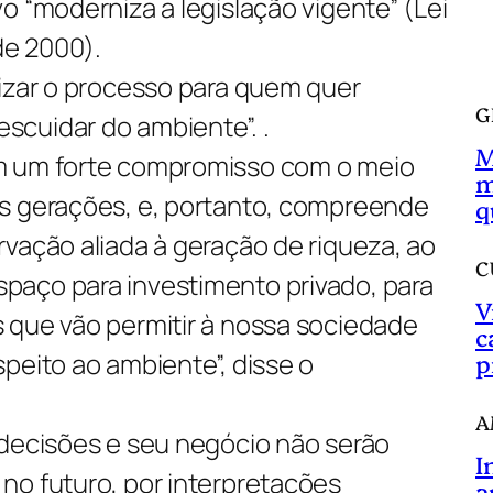
o “moderniza a legislação vigente” (Lei
a
de 2000).
r
tizar o processo para quem quer
G
cuidar do ambiente”. .
M
m um forte compromisso com o meio
m
s gerações, e, portanto, compreende
q
vação aliada à geração de riqueza, ao
C
aço para investimento privado, para
V
 que vão permitir à nossa sociedade
c
peito ao ambiente”, disse o
p
A
 decisões e seu negócio não serão
I
no futuro, por interpretações
a