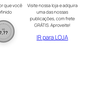
lor que você
Visite nossa loja e adquira
efinido
uma das nossas
publicações, com frete
GRÁTIS. Aproveite!
R$
?,??
IR para LOJA