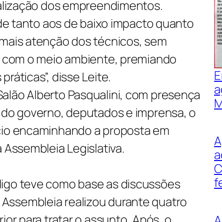
scalização dos empreendimentos.
dade tanto aos de baixo impacto quanto
 mais atenção dos técnicos, sem
do com o meio ambiente, premiando
E
ráticas”, disse Leite.
a
alão Alberto Pasqualini, com presença
M
s do governo, deputados e imprensa, o
ício encaminhando a proposta em
A
a Assembleia Legislativa.
a
C
f
digo teve como base as discussões
Assembleia realizou durante quatro
ior para tratar o assunto. Após, o
A