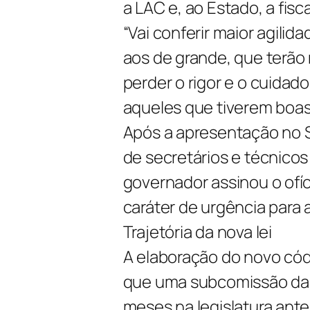
a LAC e, ao Estado, a fi
“Vai conferir maior agili
aos de grande, que terão
perder o rigor e o cuida
aqueles que tiverem boas p
Após a apresentação no S
de secretários e técnico
governador assinou o of
caráter de urgência para 
Trajetória da nova lei
A elaboração do novo có
que uma subcomissão da 
meses na legislatura anter