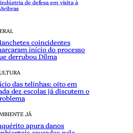
indústria de defesa em visita à
Avibras
ERAL
anchetes coincidentes
arcaram início do processo
ue derrubou Dilma
ULTURA
ício das telinhas: oito em
ada dez escolas já discutem o
roblema
MBIENTE JÁ
nquérito apura danos
mbientais causados pelo