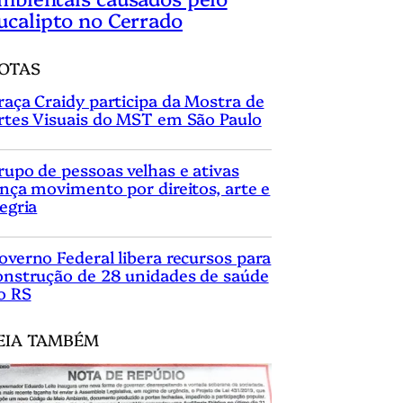
ucalipto no Cerrado
OTAS
raça Craidy participa da Mostra de
rtes Visuais do MST em São Paulo
rupo de pessoas velhas e ativas
ança movimento por direitos, arte e
legria
overno Federal libera recursos para
onstrução de 28 unidades de saúde
o RS
EIA TAMBÉM