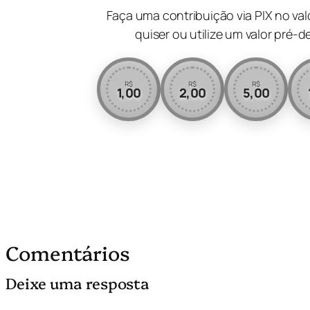
Faça uma contribuição via PIX no va
quiser ou utilize um valor pré-d
R$
R$
R$
1,00
2,00
5,00
Comentários
Deixe uma resposta