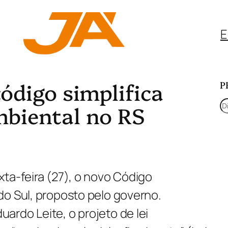
E
código simplifica
P
P
mbiental no RS
e
s
q
ta-feira (27), o novo Código
u
do Sul, proposto pelo governo.
i
rdo Leite, o projeto de lei
s