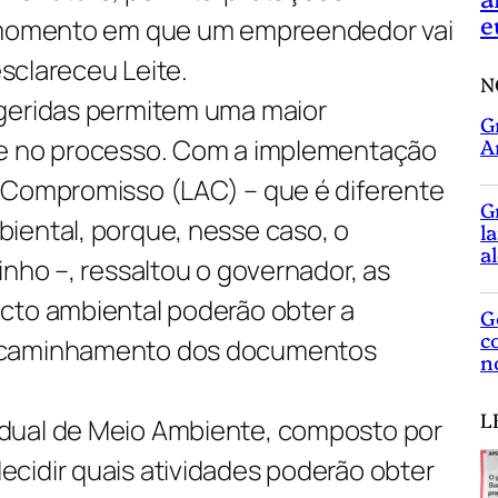
e
o momento em que um empreendedor vai
esclareceu Leite.
N
ugeridas permitem uma maior
G
de no processo. Com a implementação
A
 Compromisso (LAC) – que é diferente
G
iental, porque, nesse caso, o
l
a
inho –, ressaltou o governador, as
cto ambiental poderão obter a
G
c
ncaminhamento dos documentos
n
L
dual de Meio Ambiente, composto por
cidir quais atividades poderão obter