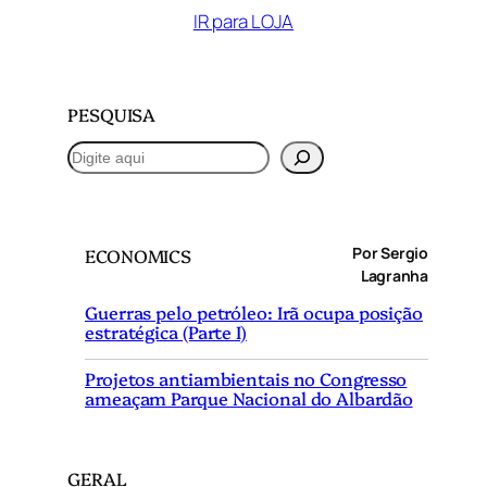
IR para LOJA
PESQUISA
P
e
s
q
Por Sergio
ECONOMICS
u
Lagranha
i
Guerras pelo petróleo: Irã ocupa posição
s
estratégica (Parte I)
a
r
Projetos antiambientais no Congresso
ameaçam Parque Nacional do Albardão
GERAL