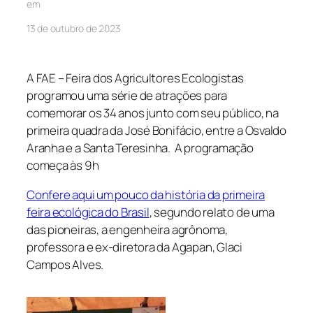
em
13 de outubro de 2023
A FAE – Feira dos Agricultores Ecologistas
programou uma série de atrações para
comemorar os 34 anos junto com seu público, na
primeira quadra da José Bonifácio, entre a Osvaldo
Aranha e a Santa Teresinha. A programação
começa às 9h
Confere aqui um pouco da história da primeira
feira ecológica do Brasil
, segundo relato de uma
das pioneiras, a engenheira agrônoma,
professora e ex-diretora da Agapan, Glaci
Campos Alves.