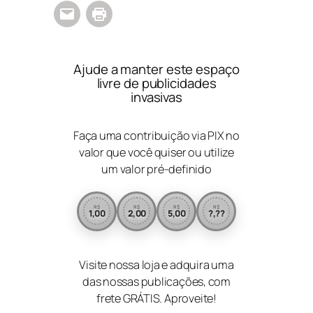
Ajude a manter este espaço
livre de publicidades
invasivas
Faça uma contribuição via PIX no
valor que você quiser ou utilize
um valor pré-definido
R$
R$
R$
R$
1,00
2,00
5,00
?,??
Visite nossa loja e adquira uma
das nossas publicações, com
frete GRÁTIS. Aproveite!