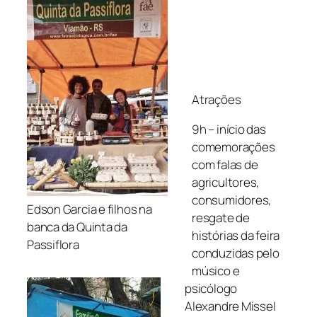
Atrações
9h – início das
comemorações
com falas de
agricultores,
consumidores,
Edson Garcia e filhos na
resgate de
banca da Quinta da
histórias da feira
Passiflora
conduzidas pelo
músico e
psicólogo
Alexandre Missel