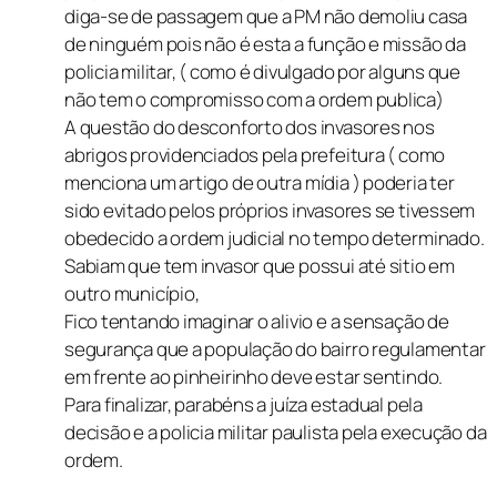
diga-se de passagem que a PM não demoliu casa
de ninguém pois não é esta a função e missão da
policia militar, ( como é divulgado por alguns que
não tem o compromisso com a ordem publica)
A questão do desconforto dos invasores nos
abrigos providenciados pela prefeitura ( como
menciona um artigo de outra mídia ) poderia ter
sido evitado pelos próprios invasores se tivessem
obedecido a ordem judicial no tempo determinado.
Sabiam que tem invasor que possui até sitio em
outro município,
Fico tentando imaginar o alivio e a sensação de
segurança que a população do bairro regulamentar
em frente ao pinheirinho deve estar sentindo.
Para finalizar, parabéns a juíza estadual pela
decisão e a policia militar paulista pela execução da
ordem.