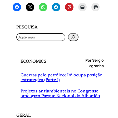
PESQUISA
P
e
s
q
Por Sergio
ECONOMICS
u
Lagranha
i
Guerras pelo petróleo: Irã ocupa posição
s
estratégica (Parte I)
a
r
Projetos antiambientais no Congresso
ameaçam Parque Nacional do Albardão
GERAL