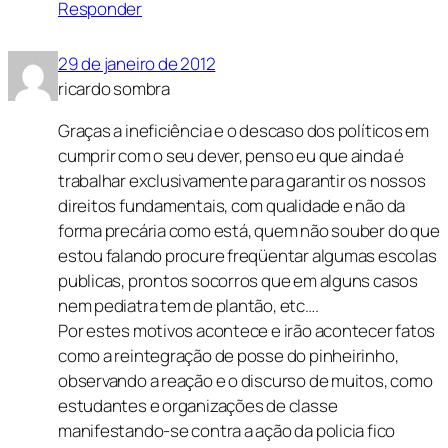
Responder
29 de janeiro de 2012
ricardo sombra
Graças a ineficiência e o descaso dos políticos em
cumprir com o seu dever, penso eu que ainda é
trabalhar exclusivamente para garantir os nossos
direitos fundamentais, com qualidade e não da
forma precária como está, quem não souber do que
estou falando procure freqüentar algumas escolas
publicas, prontos socorros que em alguns casos
nem pediatra tem de plantão, etc….
Por estes motivos acontece e irão acontecer fatos
como a reintegração de posse do pinheirinho,
observando a reação e o discurso de muitos, como
estudantes e organizações de classe
manifestando-se contra a ação da policia fico