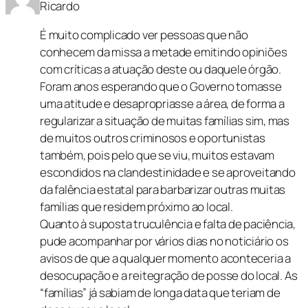
Ricardo
É muito complicado ver pessoas que não
conhecem da missa a metade emitindo opiniões
com críticas a atuação deste ou daquele órgão.
Foram anos esperando que o Governo tomasse
uma atitude e desapropriasse a área, de forma a
regularizar a situação de muitas famílias sim, mas
de muitos outros criminosos e oportunistas
também, pois pelo que se viu, muitos estavam
escondidos na clandestinidade e se aproveitando
da falência estatal para barbarizar outras muitas
famílias que residem próximo ao local.
Quanto à suposta truculência e falta de paciência,
pude acompanhar por vários dias no noticiário os
avisos de que a qualquer momento aconteceria a
desocupação e a reitegração de posse do local. As
“famílias” já sabiam de longa data que teriam de