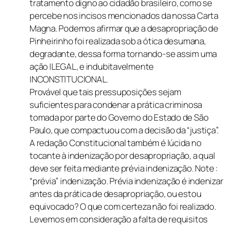
tratamento digno ao cidadão brasileiro, como se
percebe nos incisos mencionados da nossa Carta
Magna. Podemos afirmar que a desapropriação de
Pinheirinho foi realizada sob a ótica desumana,
degradante, dessa forma tornando-se assim uma
ação ILEGAL, e indubitavelmente
INCONSTITUCIONAL.
Provável que tais pressuposições sejam
suficientes para condenar a prática criminosa
tomada por parte do Governo do Estado de São
Paulo, que compactuou com a decisão da “justiça”.
A redação Constitucional também é lúcida no
tocante à indenização por desapropriação, a qual
deve ser feita mediante prévia indenização. Note :
“prévia” indenização. Prévia indenização é indenizar
antes da prática de desapropriação, ou estou
equivocado? O que com certeza não foi realizado.
Levemos em consideração a falta de requisitos