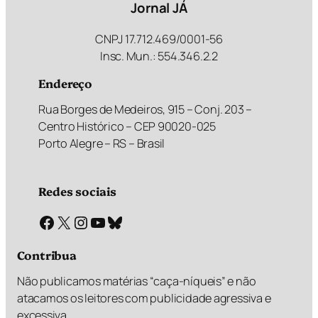
Jornal JÁ
CNPJ 17.712.469/0001-56
Insc. Mun.: 554.346.2.2
Endereço
Rua Borges de Medeiros, 915 – Conj. 203 –
Centro Histórico – CEP 90020-025
Porto Alegre – RS – Brasil
Redes sociais
Facebook
X
Instagram
Youtube
Bluesky
Contribua
Não publicamos matérias “caça-níqueis” e não
atacamos os leitores com publicidade agressiva e
excessiva.