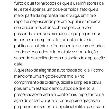
furto o que torna todos os que a usa infratores da
lei, este é apenas um dos exemplos, fato que a
maior parte da imprensa não divulga, em fim o
repórter se passando por um popular em meio a
comunidade local descobriria pelo que vem
passando a anos os moradores que pagam seus
impostos e cumprem a lei, só então deveria
publicar a matéria de forma isenta de comentários
tendenciosos, desta forma talvez a população
sabendo da realidade estaria apoiando a aplicação
da lei.
A questão da alegria da autoridade policial ( como
menciona um artigo de outra mídia ) no
comprimento da ordem judicial é simples e obvia,
pois em um estado democrático de direito, a
preservação da vida é o ponto mais importante da
ação do estado, o que foi conseguido graças ao
preparo e treinamento do policial militar paulista, e