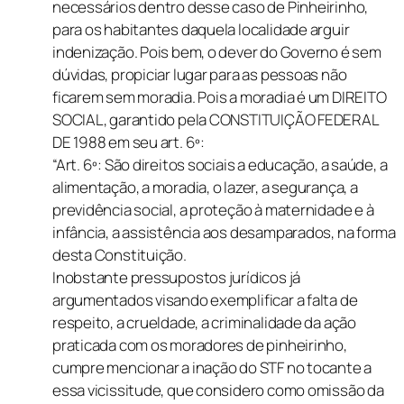
necessários dentro desse caso de Pinheirinho,
para os habitantes daquela localidade arguir
indenização. Pois bem, o dever do Governo é sem
dúvidas, propiciar lugar para as pessoas não
ficarem sem moradia. Pois a moradia é um DIREITO
SOCIAL, garantido pela CONSTITUIÇÃO FEDERAL
DE 1988 em seu art. 6º:
“Art. 6º: São direitos sociais a educação, a saúde, a
alimentação, a moradia, o lazer, a segurança, a
previdência social, a proteção à maternidade e à
infância, a assistência aos desamparados, na forma
desta Constituição.
Inobstante pressupostos jurídicos já
argumentados visando exemplificar a falta de
respeito, a crueldade, a criminalidade da ação
praticada com os moradores de pinheirinho,
cumpre mencionar a inação do STF no tocante a
essa vicissitude, que considero como omissão da