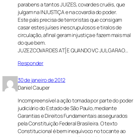
parabens a tantos JUIZES, covardes cruéis, que
julgam na INJUSTIÇA e na covardia do poder.
Este país precisa de terroristas que consigam
casar estes juíses inescrupulosos e tiralos de
circulação, afinal geram injustiça e fazem mais mal
do que bem.
JUZEZCOVARDES AT[E QUANDO VC JULGARAO…
Responder
30 de janeiro de 2012
Daniel Cauper
Incompreensível a ação tomada por parte do poder
judiciário do Estado de São Paulo, mediante
Garantias e Direitos Fundamentais assegurados
pela Constituição Federal Brasileira. O texto
Constitucional é bem inequívoco no tocante ao