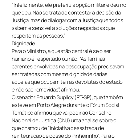
“Infelizmente, ele preferiu a opção militar e deu no
que deu. Não se trata de contestar a decisão da
Justiça, mas de dialogar com a Justiça que todos
sabem é sensível a soluções negociadas que
respeitem as pessoas.”
Dignidade
Para o Ministro, a questão central é se o ser
humano é respeitado ou não. “As famílias
carentes envolvidas na desocupação precisavam
ser tratadas com mesma dignidade dadas
àquelas que ocupam terras devolutas do estado
e não são removidas”, afirmou.
O senador Eduardo Suplicy (PT-SP), que também
esteve em Porto Alegre durante o Fórum Social
Temático afirmou que vai pedir ao Conselho
Nacional de Justiça (CNJ) uma análise sobre o
que chamou de “iniciativa desastrada de
reintegração de posse do Pinheirinho”. Para o