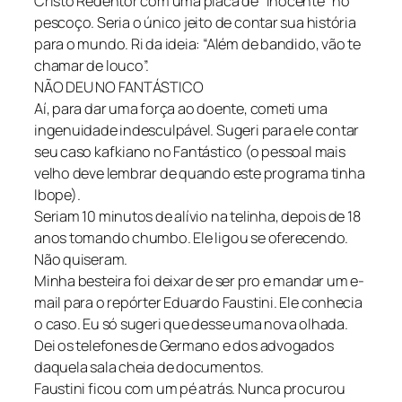
Cristo Redentor com uma placa de “inocente” no
pescoço. Seria o único jeito de contar sua história
para o mundo. Ri da ideia: “Além de bandido, vão te
chamar de louco”.
NÃO DEU NO FANTÁSTICO
Aí, para dar uma força ao doente, cometi uma
ingenuidade indesculpável. Sugeri para ele contar
seu caso kafkiano no Fantástico (o pessoal mais
velho deve lembrar de quando este programa tinha
Ibope).
Seriam 10 minutos de alívio na telinha, depois de 18
anos tomando chumbo. Ele ligou se oferecendo.
Não quiseram.
Minha besteira foi deixar de ser pro e mandar um e-
mail para o repórter Eduardo Faustini. Ele conhecia
o caso. Eu só sugeri que desse uma nova olhada.
Dei os telefones de Germano e dos advogados
daquela sala cheia de documentos.
Faustini ficou com um pé atrás. Nunca procurou