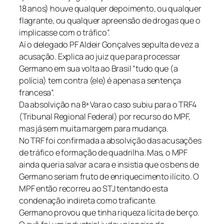
18 anos) houve qualquer depoimento, ou qualquer
flagrante, ou qualquer apreensão de drogas que o
implicasse com o tráfico”.
Aí o delegado PF Aldeir Gonçalves sepulta de vez a
acusação. Explica ao juiz que para processar
Germano em sua volta ao Brasil “tudo que (a
polícia) tem contra (ele) é apenas a sentença
francesa”.
Da absolvição na 8ª Vara o caso subiu para o TRF4
(Tribunal Regional Federal) por recurso do MPF,
mas já sem muita margem para mudança.
No TRF foi confirmada a absolvição das acusações
de tráfico e formação de quadrilha. Mas, o MPF
ainda queria salvar a cara e insistia que os bens de
Germano seriam fruto de enriquecimento ilícito. O
MPF então recorreu ao STJ tentando esta
condenação indireta como traficante.
Germano provou que tinha riqueza lícita de berço.