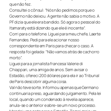
que não fez.
Consultei o cônsul: “Nós não pedimos porque o
Governo não deixou. A gente não sabia o motivo. A
PF dizia que ele era bandido. Só agora o pessoal do
Itamaraty está dizendo que ele é inocente”.
Corri para o telefone. Liguei para meu chefe, Laerte
Fernandes. Pedi para ele acionar nosso
correspondente em Paris para checar o caso. A
resposta foi gelada: “Não vamos atrás de cachorro
morto”.
Liguei para a jornalista francesa Valerie di
Chiappari, uma amiga de anos. Sem avisar o
Estadão, ofereci 200 dólares para ela ir ao Tribunal
de Paris descobrir alguma coisa.
Val não teve sorte. Informou apenas que Germano
continuaria preso, aguardando julgamento. Pela lei
local, quando um condenado à revelia aparece,
anula-se o anterior e abre-se um novo processo.