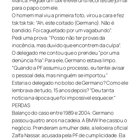
Maricá. Peguei um táxi e levei uns recortes de jornal
para o papo com ele.
O homem mal viu a primeira foto, virou a cara e fez
tsk tsk tsk: “Ah, este coitado (Germano). Não é
bandido. Foi caguetado por um vagabundo”.
Pedi uma prova: “Posso não ter provas da
inocência, mas duvido que encontrem da culpa”.
O delegado me contou que o prendeu “por uma
denúncia fria”. Para ele, Germano estava limpo.
“Quando a PF assumiu o processo, eu tentei avisar
o pessoal dela, mas ninguém se importou.”
Estaria o delegado no bolso de Germano? Como ele
lembrava de tudo, 15 anos depois? “Deu tanta
notícia na época que foi impossível esquecer.”
PERDAS
Balanço do caso entre 1989 e 2004: Germano
passou quatro anos na cadeia. A BMW lhe cassou o
negócio. Prenderam a mulher dele, a leiloeira oficial
Zalfa Nassar, acusada pela PF de cumplicidade. Ela