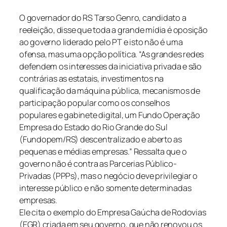
O governador do RS Tarso Genro, candidato a
reeleição, disse que toda a grande mídia é oposição
ao governo liderado pelo PT e isto não é uma
ofensa, mas uma opção política. “As grandes redes
defendem os interesses da iniciativa privada e são
contrárias as estatais, investimentos na
qualificação da máquina pública, mecanismos de
participação popular como os conselhos
populares e gabinete digital, um Fundo Operação
Empresa do Estado do Rio Grande do Sul
(Fundopem/RS) descentralizado e aberto as
pequenas e médias empresas.” Ressalta que o
governo não é contra as Parcerias Público-
Privadas (PPPs), mas o negócio deve privilegiar o
interesse público e não somente determinadas
empresas.
Ele cita o exemplo do Empresa Gaúcha de Rodovias
(EGR) criada em seu governo, que não renovou os