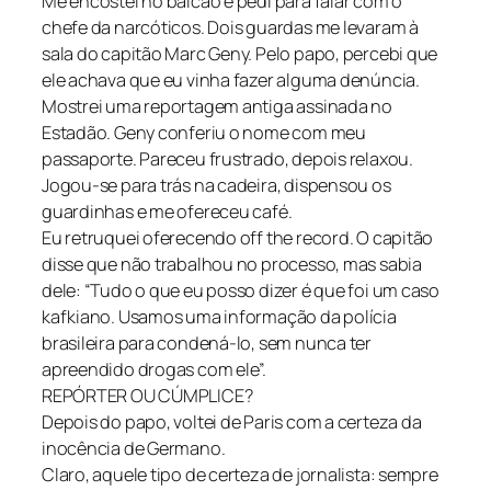
Me encostei no balcão e pedi para falar com o
chefe da narcóticos. Dois guardas me levaram à
sala do capitão Marc Geny. Pelo papo, percebi que
ele achava que eu vinha fazer alguma denúncia.
Mostrei uma reportagem antiga assinada no
Estadão. Geny conferiu o nome com meu
passaporte. Pareceu frustrado, depois relaxou.
Jogou-se para trás na cadeira, dispensou os
guardinhas e me ofereceu café.
Eu retruquei oferecendo off the record. O capitão
disse que não trabalhou no processo, mas sabia
dele: “Tudo o que eu posso dizer é que foi um caso
kafkiano. Usamos uma informação da polícia
brasileira para condená-lo, sem nunca ter
apreendido drogas com ele”.
REPÓRTER OU CÚMPLICE?
Depois do papo, voltei de Paris com a certeza da
inocência de Germano.
Claro, aquele tipo de certeza de jornalista: sempre