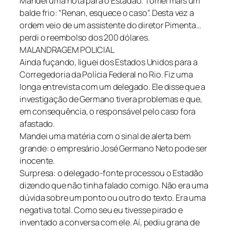
Mandei uma nota para o Estadão. Tomei mais um
balde frio: “Renan, esquece o caso”. Desta vez a
ordem veio de um assistente do diretor Pimenta…
perdi o reembolso dos 200 dólares.
MALANDRAGEM POLICIAL
Ainda fuçando, liguei dos Estados Unidos para a
Corregedoria da Polícia Federal no Rio. Fiz uma
longa entrevista com um delegado. Ele disse que a
investigação de Germano tivera problemas e que,
em consequência, o responsável pelo caso fora
afastado.
Mandei uma matéria com o sinal de alerta bem
grande: o empresário José Germano Neto pode ser
inocente.
Surpresa: o delegado-fonte processou o Estadão
dizendo que não tinha falado comigo. Não era uma
dúvida sobre um ponto ou outro do texto. Era uma
negativa total. Como seu eu tivesse pirado e
inventado a conversa com ele. Aí, pediu grana de