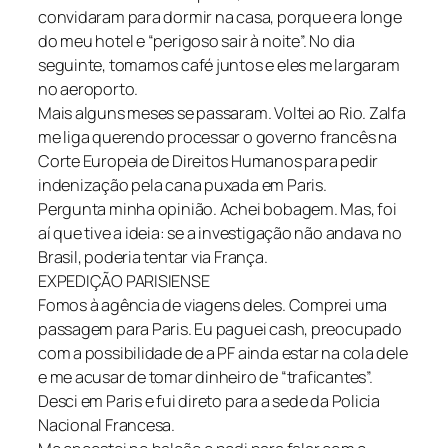
convidaram para dormir na casa, porque era longe
do meu hotel e “perigoso sair à noite”. No dia
seguinte, tomamos café juntos e eles me largaram
no aeroporto.
Mais alguns meses se passaram. Voltei ao Rio. Zalfa
me liga querendo processar o governo francês na
Corte Europeia de Direitos Humanos para pedir
indenização pela cana puxada em Paris.
Pergunta minha opinião. Achei bobagem. Mas, foi
aí que tive a ideia: se a investigação não andava no
Brasil, poderia tentar via França.
EXPEDIÇÃO PARISIENSE
Fomos à agência de viagens deles. Comprei uma
passagem para Paris. Eu paguei cash, preocupado
com a possibilidade de a PF ainda estar na cola dele
e me acusar de tomar dinheiro de “traficantes”.
Desci em Paris e fui direto para a sede da Policia
Nacional Francesa.