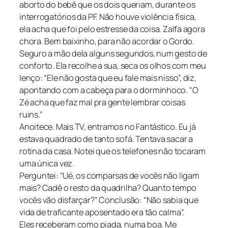
aborto do bebê que os dois queriam, durante os
interrogatórios da PF. Não houve violência física,
ela acha que foi pelo estresse da coisa. Zalfa agora
chora. Bem baixinho, para não acordar o Gordo.
Seguro a mão dela alguns segundos, num gesto de
conforto. Ela recolhe a sua, seca os olhos com meu
lenço: “Ele não gosta que eu fale mais nisso”, diz,
apontando com a cabeça para o dorminhoco. “O
Zé acha que faz mal pra gente lembrar coisas
ruins.”
Anoitece. Mais TV, entramos no Fantástico. Eu já
estava quadrado de tanto sofá. Tentava sacar a
rotina da casa. Notei que os telefones não tocaram
uma única vez.
Perguntei: “Ué, os comparsas de vocês não ligam
mais? Cadê o resto da quadrilha? Quanto tempo
vocês vão disfarçar?” Conclusão: “Não sabia que
vida de traficante aposentado era tão calma”.
Eles receberam como piada, numa boa. Me