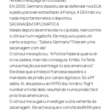
rendeu meia página no Estadão.
Em 2000, Germano desistiu de se defender nos EUA
e pediu para ser extraditado à França. A DEA não viu
nada importante nele e o deportou.
SACANAGEM DIPLOMÁTICA
Meses depois da entrevista no Upstate, reencontrei
o cônsul num regabofe. Ele me puxou para um
canto e soprou: “Sabe o Germano? Fizeram uma
sacanagem com ele”.
O cônsul me explicou: “A Polícia Federal queria vê-
lo na cadeia, mas não conseguia. Então, foi feita
uma armação para entregá-lo aos americanos”.
Ele disse que a Interpol francesa expedira o
mandado de prisão por canais sigilosos. Só a PF
sabia. Aí, ela passou ao NYPD dia, horário, flight
number e hotel dele, resultando numa prisão fácil
pros tiras americanos.
O cônsul me sugeriu investigar outra vertente da
sacanagem. Ele achava que o convite da BMW para