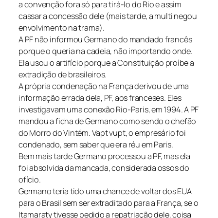
a convenção fora só para tirá-lo do Rio e assim
cassar a concessão dele (mais tarde, a multi negou
envolvimento na trama).
A PF não informou Germano do mandado francês
porque o queria na cadeia, não importando onde.
Ela usou o artifício porque a Constituição proíbe a
extradição de brasileiros.
A própria condenação na França derivou de uma
informação errada dela, PF, aos franceses. Eles
investigavam uma conexão Rio-Paris, em 1994. A PF
mandou a ficha de Germano como sendo o chefão
do Morro do Vintém. Vapt vupt, o empresário foi
condenado, sem saber que era réu em Paris.
Bem mais tarde Germano processou a PF, mas ela
foi absolvida da mancada, considerada ossos do
ofício.
Germano teria tido uma chance de voltar dos EUA
para o Brasil sem ser extraditado para a França, se o
Itamaraty tivesse pedido a repatriação dele, coisa