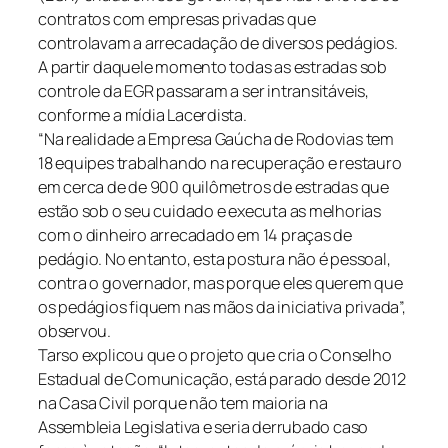
contratos com empresas privadas que
controlavam a arrecadação de diversos pedágios.
A partir daquele momento todas as estradas sob
controle da EGR passaram a ser intransitáveis,
conforme a mídia Lacerdista.
“Na realidade a Empresa Gaúcha de Rodovias tem
18 equipes trabalhando na recuperação e restauro
em cerca de de 900 quilômetros de estradas que
estão sob o seu cuidado e executa as melhorias
com o dinheiro arrecadado em 14 praças de
pedágio. No entanto, esta postura não é pessoal,
contra o governador, mas porque eles querem que
os pedágios fiquem nas mãos da iniciativa privada”,
observou.
Tarso explicou que o projeto que cria o Conselho
Estadual de Comunicação, está parado desde 2012
na Casa Civil porque não tem maioria na
Assembleia Legislativa e seria derrubado caso