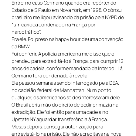
Entrei no caso Germano quando era repórter do
Estado de S.Paulo em Nova York, em 1998. O cônsul
brasileiro me ligou avisando da prisão pela NYPD de
“um carioca condenado na França por
narcotráfico”.
Era ele. Foi preso na happy hour de uma convenção
da BMW.
Fui conferir. A polícia americana me disse que o
prendeu para extraditá-lo à França, para cumprir 12
anos de cadeia, conforme mandado da Interpol. Lá,
Germano fora condenado à revelia.
Ele passou semanas sendo interrogado pela DEA,
no cadeião federal de Manhattan. Num ponto
qualquer, os americanos se desinteressaram dele.
O Brasil abriu mão do direito de pedir primazia na
extradição. Ele foi então para uma cadeia no
Upstate NY aguardar transferência à França.
Meses depois, consegui autorização para
entrevistá-lo na prisão. Ele não acreditava na nova