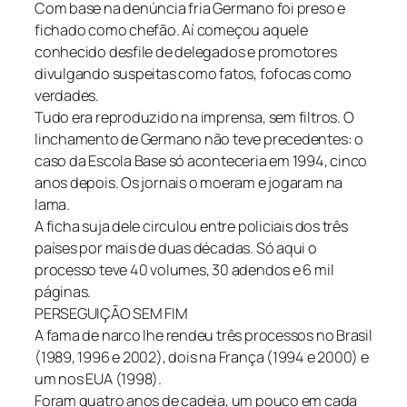
Com base na denúncia fria Germano foi preso e
fichado como chefão. Aí começou aquele
conhecido desfile de delegados e promotores
divulgando suspeitas como fatos, fofocas como
verdades.
Tudo era reproduzido na imprensa, sem filtros. O
linchamento de Germano não teve precedentes: o
caso da Escola Base só aconteceria em 1994, cinco
anos depois. Os jornais o moeram e jogaram na
lama.
A ficha suja dele circulou entre policiais dos três
países por mais de duas décadas. Só aqui o
processo teve 40 volumes, 30 adendos e 6 mil
páginas.
PERSEGUIÇÃO SEM FIM
A fama de narco lhe rendeu três processos no Brasil
(1989, 1996 e 2002), dois na França (1994 e 2000) e
um nos EUA (1998).
Foram quatro anos de cadeia, um pouco em cada