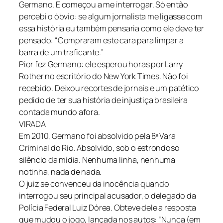
Germano. E começou a me interrogar. Só então
percebi o óbvio: se algum jornalista me ligasse com
essa história eu também pensaria como ele deve ter
pensado: “Compraram este cara para limpar a
barra de um traficante.”
Pior fez Germano: ele esperou horas por Larry
Rother no escritório do New York Times. Não foi
recebido. Deixou recortes de jornais e um patético
pedido de ter sua história de injustiça brasileira
contada mundo afora.
VIRADA
Em 2010, Germano foi absolvido pela 8ª Vara
Criminal do Rio. Absolvido, sob o estrondoso
silêncio da mídia. Nenhuma linha, nenhuma
notinha, nada de nada.
O juiz se convenceu da inocência quando
interrogou seu principal acusador, o delegado da
Polícia Federal Luiz Dórea. Obteve dele a resposta
que mudou o jogo, lançada nos autos: “Nunca (em