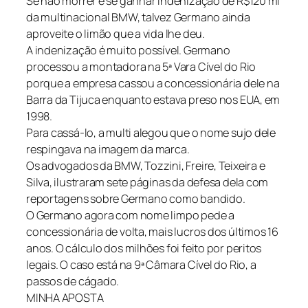
Se não morrer e se ganhar indenização de R$120 mi
da multinacional BMW, talvez Germano ainda
aproveite o limão que a vida lhe deu.
A indenização é muito possível. Germano
processou a montadora na 5ª Vara Cível do Rio
porque a empresa cassou a concessionária dele na
Barra da Tijuca enquanto estava preso nos EUA, em
1998.
Para cassá-lo, a multi alegou que o nome sujo dele
respingava na imagem da marca.
Os advogados da BMW, Tozzini, Freire, Teixeira e
Silva, ilustraram sete páginas da defesa dela com
reportagens sobre Germano como bandido.
O Germano agora com nome limpo pede a
concessionária de volta, mais lucros dos últimos 16
anos. O cálculo dos milhões foi feito por peritos
legais. O caso está na 9ª Câmara Cível do Rio, a
passos de cágado.
MINHA APOSTA