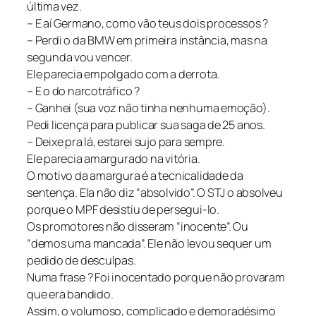
última vez.
– E aí Germano, como vão teus dois processos ?
– Perdi o da BMW em primeira instância, mas na
segunda vou vencer.
Ele parecia empolgado com a derrota.
– E o do narcotráfico ?
– Ganhei (sua voz não tinha nenhuma emoção).
Pedi licença para publicar sua saga de 25 anos.
– Deixe pra lá, estarei sujo para sempre.
Ele parecia amargurado na vitória.
O motivo da amargura é a tecnicalidade da
sentença. Ela não diz “absolvido”. O STJ o absolveu
porque o MPF desistiu de persegui-lo.
Os promotores não disseram “inocente”. Ou
“demos uma mancada”. Ele não levou sequer um
pedido de desculpas.
Numa frase ? Foi inocentado porque não provaram
que era bandido.
Assim, o volumoso, complicado e demoradésimo