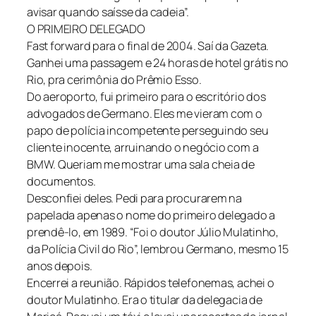
avisar quando saísse da cadeia”.
O PRIMEIRO DELEGADO
Fast forward para o final de 2004. Saí da Gazeta.
Ganhei uma passagem e 24 horas de hotel grátis no
Rio, pra cerimônia do Prêmio Esso.
Do aeroporto, fui primeiro para o escritório dos
advogados de Germano. Eles me vieram com o
papo de polícia incompetente perseguindo seu
cliente inocente, arruinando o negócio com a
BMW. Queriam me mostrar uma sala cheia de
documentos.
Desconfiei deles. Pedi para procurarem na
papelada apenas o nome do primeiro delegado a
prendê-lo, em 1989. “Foi o doutor Júlio Mulatinho,
da Polícia Civil do Rio”, lembrou Germano, mesmo 15
anos depois.
Encerrei a reunião. Rápidos telefonemas, achei o
doutor Mulatinho. Era o titular da delegacia de