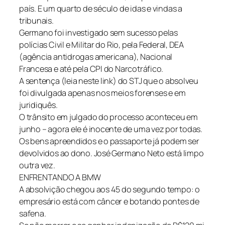
país. E um quarto de século de idas e vindas a
tribunais.
Germano foi investigado sem sucesso pelas
polícias Civil e Militar do Rio, pela Federal, DEA
(agência antidrogas americana), Nacional
Francesa e até pela CPI do Narcotráfico.
A sentença (leia neste link) do STJ que o absolveu
foi divulgada apenas nos meios forenses e em
juridiquês.
O trânsito em julgado do processo aconteceu em
junho – agora ele é inocente de uma vez por todas.
Os bens apreendidos e o passaporte já podem ser
devolvidos ao dono. José Germano Neto está limpo
outra vez.
ENFRENTANDO A BMW
A absolvição chegou aos 45 do segundo tempo: o
empresário está com câncer e botando pontes de
safena.