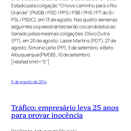
Estado pela coligação “O novo caminho para o Rio
Grande” (PMDB / PSD / PPS / PSB / PHS / PT do B /
PSL / PSDC), em 13 de agosto. Nas quatro semanas
seguintes os palestrantes serão os candidatos ao
Senado pelas mesmas coligações: Olívio Dutra
(PT), em 20 de agosto; Lasier Martins (PDT), 27 de
agosto; Simone Leite (PP), 3 de setembro, e Beto
Albuquerque(PMDB), 10 de setembro.
[related limit=”5”]
6 de agosto de 2014
Tráfico: empresário leva 25 anos
para provar inocência