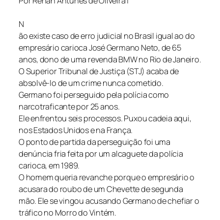
Por Renan Antunes de Oliveira |
N
ão existe caso de erro judicial no Brasil igual ao do
empresário carioca José Germano Neto, de 65
anos, dono de uma revenda BMW no Rio de Janeiro.
O Superior Tribunal de Justiça (STJ) acaba de
absolvê-lo de um crime nunca cometido.
Germano foi perseguido pela polícia como
narcotraficante por 25 anos.
Ele enfrentou seis processos. Puxou cadeia aqui,
nos Estados Unidos e na França.
O ponto de partida da perseguição foi uma
denúncia fria feita por um alcaguete da polícia
carioca, em 1989.
O homem queria revanche porque o empresário o
acusara do roubo de um Chevette de segunda
mão. Ele se vingou acusando Germano de chefiar o
tráfico no Morro do Vintém.