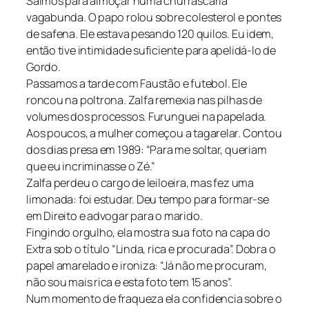
Saímos para almoçar numa churrascaria
vagabunda. O papo rolou sobre colesterol e pontes
de safena. Ele estava pesando 120 quilos. Eu idem,
então tive intimidade suficiente para apelidá-lo de
Gordo.
Passamos a tarde com Faustão e futebol. Ele
roncou na poltrona. Zalfa remexia nas pilhas de
volumes dos processos. Furunguei na papelada.
Aos poucos, a mulher começou a tagarelar. Contou
dos dias presa em 1989: “Para me soltar, queriam
que eu incriminasse o Zé.”
Zalfa perdeu o cargo de leiloeira, mas fez uma
limonada: foi estudar. Deu tempo para formar-se
em Direito e advogar para o marido.
Fingindo orgulho, ela mostra sua foto na capa do
Extra sob o título “Linda, rica e procurada”. Dobra o
papel amarelado e ironiza: “Já não me procuram,
não sou mais rica e esta foto tem 15 anos”.
Num momento de fraqueza ela confidencia sobre o