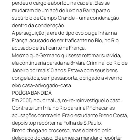
perdeu o cargo e abortou na cadeia. Eles se
mudaram de um apê de luxo na Barra para o
subúrbio de Campo Grande – uma condenação
dentro da condenação.
A perseguição já era do tipo ovo ou galinha: na
França, acusado de ser traficante no Rio, no Rio,
acusado de traficante na França.
Mesmo que Germano quisesse retomar sua vida,
ela continuaria parada na 8ª Vara Criminal do Rio de
Janeiro por mais10 anos. Estava com seus bens
congelados, sem passaporte, obrigado a viver no
eixo casa-advogado-casa.
POLÍCIA BANDIDA
Em 2005, no Jornal Já, re-re-reinvestiguei o caso.
Contratei um frila no Rio para ir à PF checar as
acusações contra ele. Era o estudante Breno Costa,
depois top repórter na Folha de S.Paulo.
Breno chega ao processo, mas é detido pelo
delegado do caso. Ele ameaça mandar o repórter