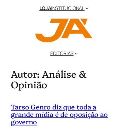
Pular
LOJA
INSTITUCIONAL
para
o
conteúdo
EDITORIAS
Autor:
Análise &
Opinião
Tarso Genro diz que toda a
grande mídia é de oposição ao
governo