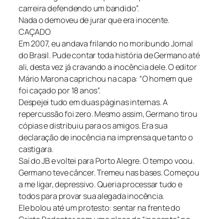
carreira defendendo um bandido”.
Nada o demoveu de jurar que era inocente.
CAÇADO
Em 2007, eu andava frilando no moribundo Jornal
do Brasil. Pude contar toda história de Germano até
ali, desta vez já cravando a inocência dele. O editor
Mário Marona caprichou na capa: “O homem que
foi caçado por 18 anos”.
Despejei tudo em duas páginas internas. A
repercussão foi zero. Mesmo assim, Germano tirou
cópias e distribuiu para os amigos. Era sua
declaração de inocência na imprensa que tanto o
castigara.
Saí do JB e voltei para Porto Alegre. O tempo voou.
Germano teve câncer. Tremeu nas bases. Começou
a me ligar, depressivo. Queria processar tudo e
todos para provar sua alegada inocência.
Ele bolou até um protesto: sentar na frente do