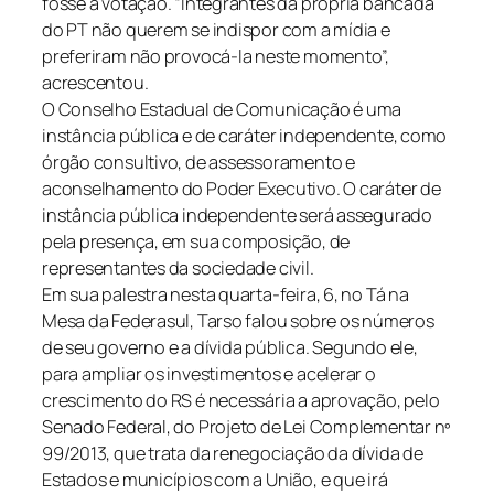
fosse à votação. “Integrantes da própria bancada
do PT não querem se indispor com a mídia e
preferiram não provocá-la neste momento”,
acrescentou.
O Conselho Estadual de Comunicação é uma
instância pública e de caráter independente, como
órgão consultivo, de assessoramento e
aconselhamento do Poder Executivo. O caráter de
instância pública independente será assegurado
pela presença, em sua composição, de
representantes da sociedade civil.
Em sua palestra nesta quarta-feira, 6, no Tá na
Mesa da Federasul, Tarso falou sobre os números
de seu governo e a dívida pública. Segundo ele,
para ampliar os investimentos e acelerar o
crescimento do RS é necessária a aprovação, pelo
Senado Federal, do Projeto de Lei Complementar nº
99/2013, que trata da renegociação da dívida de
Estados e municípios com a União, e que irá