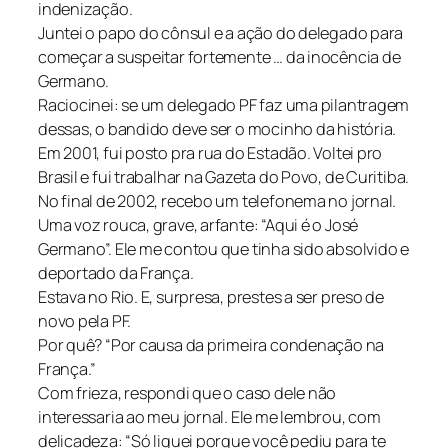
indenização.
Juntei o papo do cônsul e a ação do delegado para
começar a suspeitar fortemente … da inocência de
Germano.
Raciocinei: se um delegado PF faz uma pilantragem
dessas, o bandido deve ser o mocinho da história.
Em 2001, fui posto pra rua do Estadão. Voltei pro
Brasil e fui trabalhar na Gazeta do Povo, de Curitiba.
No final de 2002, recebo um telefonema no jornal.
Uma voz rouca, grave, arfante: “Aqui é o José
Germano”. Ele me contou que tinha sido absolvido e
deportado da França.
Estava no Rio. E, surpresa, prestes a ser preso de
novo pela PF.
Por quê? “Por causa da primeira condenação na
França.”
Com frieza, respondi que o caso dele não
interessaria ao meu jornal. Ele me lembrou, com
delicadeza: “Só liguei porque você pediu para te