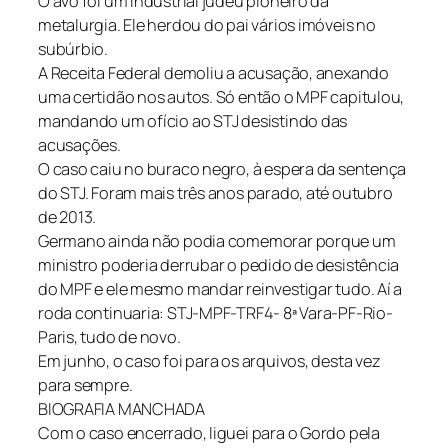
O avô foi um industrial judeu pioneiro da
metalurgia. Ele herdou do pai vários imóveis no
subúrbio.
A Receita Federal demoliu a acusação, anexando
uma certidão nos autos. Só então o MPF capitulou,
mandando um ofício ao STJ desistindo das
acusações.
O caso caiu no buraco negro, à espera da sentença
do STJ. Foram mais três anos parado, até outubro
de 2013.
Germano ainda não podia comemorar porque um
ministro poderia derrubar o pedido de desistência
do MPF e ele mesmo mandar reinvestigar tudo. Aí a
roda continuaria: STJ-MPF-TRF4- 8ª Vara-PF-Rio-
Paris, tudo de novo.
Em junho, o caso foi para os arquivos, desta vez
para sempre.
BIOGRAFIA MANCHADA
Com o caso encerrado, liguei para o Gordo pela