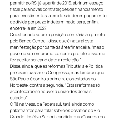
permitir ao RS, já a partir de 2015, abrir um espaço
fiscal para novas contratações de financiamento
para investimentos, além de sair de um pagamento
de dívida por prazo indeterminado para, enfim,
encerrá-la em 2027.
Questionado sobre a posição contrária ao projeto
pelo Banco Central, disse que é natural esta
manifestação por parte da área financeira, “mas o
governo se comprometeu com o projeto e isso me
fez aceitar ser candidato a reeleição.”
Disse, ainda, que as reformas Tributária e Política
precisam passar no Congresso, mas lembrou que
São Paulo é contra a primeira e os estados do
Nordeste, contra a segunda. “Estas reformas só
acontecerão se houver a união dos demais
estados.”
O Tá na Mesa, da Federasul, terá ainda como
palestrantes para falar sobre os desafios do Rio
Grande, José Ivo Sartori, candidato ao Governo do