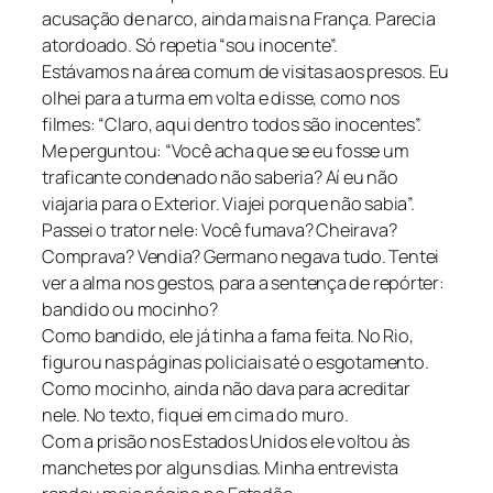
acusação de narco, ainda mais na França. Parecia
atordoado. Só repetia “sou inocente”.
Estávamos na área comum de visitas aos presos. Eu
olhei para a turma em volta e disse, como nos
filmes: “Claro, aqui dentro todos são inocentes”.
Me perguntou: “Você acha que se eu fosse um
traficante condenado não saberia? Aí eu não
viajaria para o Exterior. Viajei porque não sabia”.
Passei o trator nele: Você fumava? Cheirava?
Comprava? Vendia? Germano negava tudo. Tentei
ver a alma nos gestos, para a sentença de repórter:
bandido ou mocinho?
Como bandido, ele já tinha a fama feita. No Rio,
figurou nas páginas policiais até o esgotamento.
Como mocinho, ainda não dava para acreditar
nele. No texto, fiquei em cima do muro.
Com a prisão nos Estados Unidos ele voltou às
manchetes por alguns dias. Minha entrevista