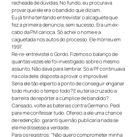
recheada de dúvidas. No fundo, eu procurava
provar que ele era o bandido que diziam.
Eu já tinha tentando entrevistar o alcaguete que
fez a primeira denúncia, sem sucesso. Era um ex-
cabo da PM carioca. Só achei o nome e a
caguetada nos autos do processo. Ele morreu em
1997.
Re-re-entrevistei o Gordo. Fizemos o balanço de
quantas vezes ele foi investigado sobre o mesmo
assunto. Não dava para lembrar. Só a PF continuava
na cola dele, disposta a provar o improvável.
Seria ele tão esperto a ponto de conseguir enganar
todo mundo o tempo todo? E eu teria cruzado a
barreira de repórter a cúmplice de bandido?
Cansado, voltei as baterias contra Germano. Pedi
para me confessar tudo. Ofereci a ele uma chance
de redenção: garanti que não publicaria nada se
ele me dissesse a verdade.
Para os registros: “Não quero comprometer minha