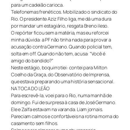
para um cadeião carioca.
Telefonemas frenéticos. Mobilizado o sindicato do
Rio. O presidente Aziz Filho liga, me dá uma dura
por mandar um estagiário, resgata Breno ileso.
O repórter ficou sem a matéria, mas eu reforcei
minha dúvida: a PF não tinha nada para provar a
acusação contra Germano. Quando policial tem,
solta em off. Quando não tem, acusa: “Você é
amigo do bandido?”
Neste estágio, boquirrotiei: contei para Milton
Coelho da Graça, do Observatório de Imprensa,
que estava preparando uma história sensacional.
NA TOCA DO LEÃO
Para escrevê-la, voei para o Rio, numa manhã de
domingo. Fui de surpresa à casa de José Germano.
Ele e Zalfa estavam na varanda. Liam jornais.
Pareciam calmos e confortáveis na rotina morna do
casamento sem filhos.