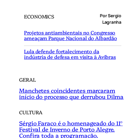
s
q
Por Sergio
ECONOMICS
u
Lagranha
i
Projetos antiambientais no Congresso
s
ameaçam Parque Nacional do Albardão
a
r
Lula defende fortalecimento da
indústria de defesa em visita à Avibras
GERAL
Manchetes coincidentes marcaram
início do processo que derrubou Dilma
CULTURA
Sérgio Faraco é o homenageado do 11°
Festival de Inverno de Porto Alegre.
Confira toda a programação.