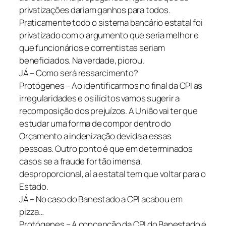
privatizações dariam ganhos para todos.
Praticamente todo o sistema bancário estatal foi
privatizado com o argumento que seria melhor e
que funcionários e correntistas seriam
beneficiados. Na verdade, piorou.
JÁ – Como será ressarcimento?
Protógenes – Ao identificarmos no final da CPI as
irregularidades e os ilícitos vamos sugerir a
recomposição dos prejuízos. A União vai ter que
estudar uma forma de compor dentro do
Orçamento a indenização devida a essas
pessoas. Outro ponto é que em determinados
casos se a fraude for tão imensa,
desproporcional, aí a estatal tem que voltar para o
Estado.
JÁ – No caso do Banestado a CPI acabou em
pizza…
Protógenes – A concepção da CPI do Banestado é