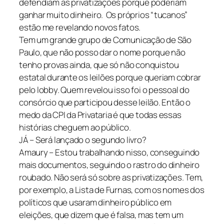
defendiam as privatizações porque poderiam
ganhar muito dinheiro. Os próprios “tucanos”
estão me revelando novos fatos.
Tem um grande grupo de Comunicação de São
Paulo, que não posso dar o nome porque não
tenho provas ainda, que só não conquistou
estatal durante os leilões porque queriam cobrar
pelo lobby. Quem revelou isso foi o pessoal do
consórcio que participou desse leilão. Então o
medo da CPI da Privataria é que todas essas
histórias cheguem ao público.
JÁ – Será lançado o segundo livro?
Amaury – Estou trabalhando nisso, conseguindo
mais documentos, seguindo o rastro do dinheiro
roubado. Não será só sobre as privatizações. Tem,
por exemplo, a Lista de Furnas, com os nomes dos
políticos que usaram dinheiro público em
eleições, que dizem que é falsa, mas tem um