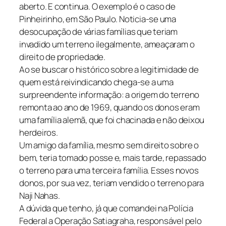
aberto. E continua. O exemplo é o caso de
Pinheirinho, em São Paulo. Noticia-se uma
desocupação de várias famílias que teriam
invadido um terreno ilegalmente, ameaçaram o
direito de propriedade.
Ao se buscar o histórico sobre a legitimidade de
quem está reivindicando chega-se a uma
surpreendente informação: a origem do terreno
remonta ao ano de 1969, quando os donos eram
uma família alemã, que foi chacinada e não deixou
herdeiros.
Um amigo da família, mesmo sem direito sobre o
bem, teria tomado posse e, mais tarde, repassado
o terreno para uma terceira família. Esses novos
donos, por sua vez, teriam vendido o terreno para
Naji Nahas.
A dúvida que tenho, já que comandei na Polícia
Federal a Operação Satiagraha, responsável pelo