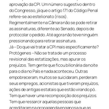
aprovação da CPI. Um número sugestivo dentro
do Congresso, já que o artigo 171 do Código Penal
refere-se ao estelionato (risos).
Regimentalmente na Câmara não se pode retirar
as assinaturas, diferente ao Senado, depois de
protocolar o pedido. Até agora não teve ninguém
pressionando para retirar assinatura.
Já – Do que vai tratar a CPI mais especificamente?
Protógenes – Não se trata de um processo
revisional das estatizações, mas apurar os
prejuízos. Tem gente que ficou bilionária da noite
para o dia no País e nada aconteceu. Outras
empobreceram, muitos se suicidaram, perderam
seus empregos, acionistas que tiveram prejuízos,
ações de antigas estatais que estão virando pó.
Tem que haver uma recomposição dos prejuízos.
Tem que ressarcir aquelas pessoas que
acreditaram na propaganda enganosa que as