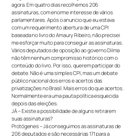
agora. Em quatro dias recolhemos 206
assinaturas, com enorme interesse de vários
parlamentares. Após o anuncio que eu estava
com um requerimento abertura de uma CPI
baseada no livro do Amaury Ribeiro, não precisei
me esforçar muito para conseguir as assinaturas.
Vários deputados de oposição ao governo Dilma
não têm nenhum compromisso histórico com o
conteúdo do livro. Por isso, querem participar do
debate. Não é uma simples CPI, mas um debate
público nacional dos erros e acertos das
privatizações no Brasil. Mais erros do que acertos.
Normalmente era uma pauta política esquecida
depois das eleições.
JÁ – Existe a possibilidade de alguns retirarem
suas assinaturas?
Protógenes – Já conseguimos as assinaturas de
206 deputados e são necessárias 171 para a