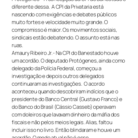
diferente dessa. A CPI da Privataria está
nascendo com exigências e debates públicos
muito fortes e velocidade muito grande. O
compromisso é maior. Os movimentos sociais,
sindicais estão debatendo. O assunto está nas
ruas.
Amaury Ribeiro Jr.- Na CPI do Banestado houve
um acordão. O deputado Protógenes, ainda como
delegado da Polícia Federal, começou a
investigação e depois outros delegados
continuaram as investigações. O acordo
aconteceu quando descobriram indícios que o
presidente do Banco Central (Gustavo Franco) e
do Banco do Brasil (Cássio Casseb) operavam
com doleiros que lavavam dinheiro da máfia dos
fiscais e não pelos meios legais. Alias, faltou
incluir isso no livro. Então blindaram e houve um
acordão. O medo atual não é esse.