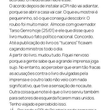
O acordo depois de instalar a CPI não vai adiantar,
porque se abrir a casa vai cair. O que eu mostrei é
pequeninho, só o que consegui descobrir. O
roubo foi muito maior. Almocei com governador
Tarso Genro hoje (25/01) e ele que disse que o
livro mudou o fato político nacional. Concordo.
Até a publicação do livro os “tucanos” ficavam
caçando ministros todo o dia.
A partir do livro, mudou tudo. Fiquei nervoso
porque a gente sabe que a grande imprensa joga
sujo. No entanto, ao perceber que eram tão fracas
as acusações contra o livro divulgadas pela
imprensa e o outro lado não veio com nada
significativo, que tive a sensação de nocaute.
Outra coisa que notei é que o livro serviu também
para setores de esquerda ficarem mais unidos.
Tenho viajado e percebido isso.