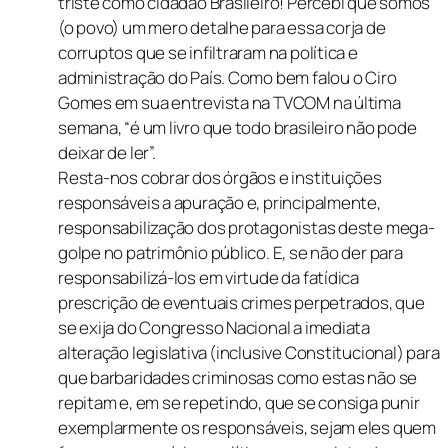
triste como cidadão Brasileiro! Percebi que somos
(o povo) um mero detalhe para essa corja de
corruptos que se infiltraram na política e
administração do País. Como bem falou o Ciro
Gomes em sua entrevista na TVCOM na última
semana, “é um livro que todo brasileiro não pode
deixar de ler”.
Resta-nos cobrar dos órgãos e instituições
responsáveis a apuração e, principalmente,
responsabilização dos protagonistas deste mega-
golpe no patrimônio público. E, se não der para
responsabilizá-los em virtude da fatídica
prescrição de eventuais crimes perpetrados, que
se exija do Congresso Nacional a imediata
alteração legislativa (inclusive Constitucional) para
que barbaridades criminosas como estas não se
repitam e, em se repetindo, que se consiga punir
exemplarmente os responsáveis, sejam eles quem