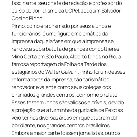
fascinante, seu chefe de redação e professor do
curso de Jornalismo da UCPel, Joaquim Salvador
Coelho Pinho.
Pinho, como era chamado por seus alunos e
funcionários, é uma figura emblemática da
imprensa daquela fase em que a imprensa se
renovava sob a batuta de grandes
condottieres
:
Mino Carta em São Paulo, Alberto Dines no Rio, a
famosa reportagem da
Folha da Tarde
dos
estagiários do Walter Galvani. Pinho foi um desses
reformadores da imprensa, tão carismático,
renovador e valente como seus colegas dos
chamados grandes centros, conforme o relato.
Esses testemunhos são valiosos e críveis, devido
à projeção que a turminha da gurizada de Pelotas
veio ter nas diversas áreas em que atuaram dali
por diante, nos grandes centros brasileiros.
Embora a maior parte fossem jornalistas, outros