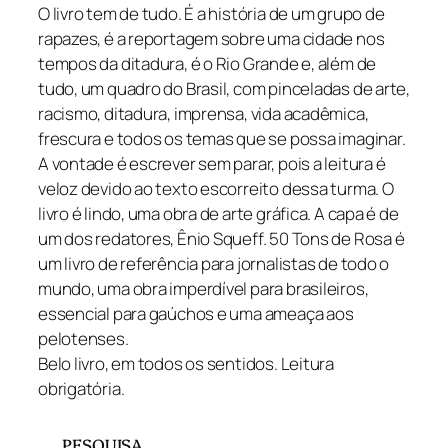
O livro tem de tudo. É a história de um grupo de
rapazes, é a reportagem sobre uma cidade nos
tempos da ditadura, é o Rio Grande e, além de
tudo, um quadro do Brasil, com pinceladas de arte,
racismo, ditadura, imprensa, vida acadêmica,
frescura e todos os temas que se possa imaginar.
A vontade é escrever sem parar, pois a leitura é
veloz devido ao texto escorreito dessa turma. O
livro é lindo, uma obra de arte gráfica. A capa é de
um dos redatores, Ênio Squeff.
50 Tons de Rosa
é
um livro de referência para jornalistas de todo o
mundo, uma obra imperdível para brasileiros,
essencial para gaúchos e uma ameaça aos
pelotenses.
Belo livro, em todos os sentidos. Leitura
obrigatória.
PESQUISA