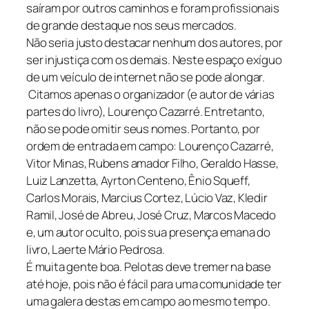
saíram por outros caminhos e foram profissionais
de grande destaque nos seus mercados.
Não seria justo destacar nenhum dos autores, por
ser injustiça com os demais. Neste espaço exíguo
de um veículo de internet não se pode alongar.
Citamos apenas o organizador (e autor de várias
partes do livro), Lourenço Cazarré. Entretanto,
não se pode omitir seus nomes. Portanto, por
ordem de entrada em campo: Lourenço Cazarré,
Vitor Minas, Rubens amador Filho, Geraldo Hasse,
Luiz Lanzetta, Ayrton Centeno, Ênio Squeff,
Carlos Morais, Marcius Cortez, Lúcio Vaz, Kledir
Ramil, José de Abreu, José Cruz, Marcos Macedo
e, um autor oculto, pois sua presença emana do
livro, Laerte Mário Pedrosa.
É muita gente boa. Pelotas deve tremer na base
até hoje, pois não é fácil para uma comunidade ter
uma galera destas em campo ao mesmo tempo.