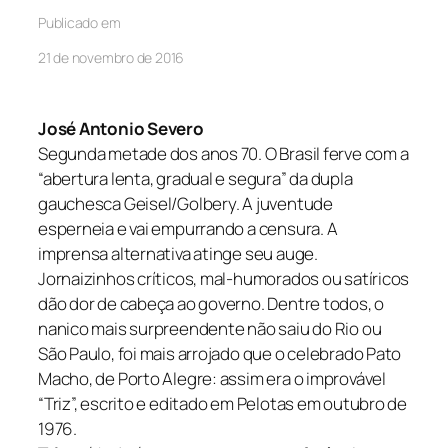
Publicado em
21 de novembro de 2016
José Antonio Severo
Segunda metade dos anos 70. O Brasil ferve com a
“abertura lenta, gradual e segura” da dupla
gauchesca Geisel/Golbery. A juventude
esperneia e vai empurrando a censura. A
imprensa alternativa atinge seu auge.
Jornaizinhos críticos, mal-humorados ou satíricos
dão dor de cabeça ao governo. Dentre todos, o
nanico mais surpreendente não saiu do Rio ou
São Paulo, foi mais arrojado que o celebrado Pato
Macho, de Porto Alegre: assim era o improvável
“Triz”, escrito e editado em Pelotas em outubro de
1976.