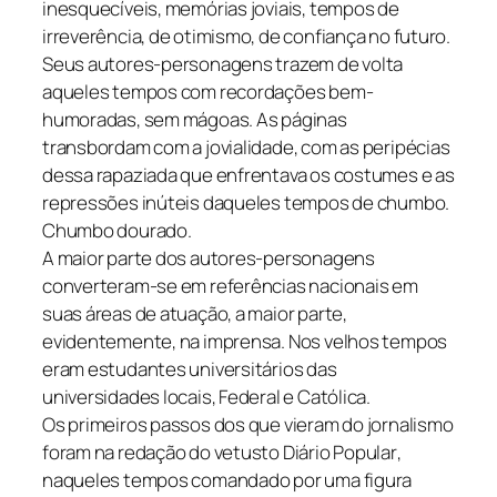
inesquecíveis, memórias joviais, tempos de
irreverência, de otimismo, de confiança no futuro.
Seus autores-personagens trazem de volta
aqueles tempos com recordações bem-
humoradas, sem mágoas. As páginas
transbordam com a jovialidade, com as peripécias
dessa rapaziada que enfrentava os costumes e as
repressões inúteis daqueles tempos de chumbo.
Chumbo dourado.
A maior parte dos autores-personagens
converteram-se em referências nacionais em
suas áreas de atuação, a maior parte,
evidentemente, na imprensa. Nos velhos tempos
eram estudantes universitários das
universidades locais, Federal e Católica.
Os primeiros passos dos que vieram do jornalismo
foram na redação do vetusto
Diário Popular
,
naqueles tempos comandado por uma figura