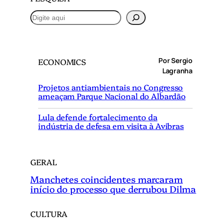
P
e
s
q
Por Sergio
ECONOMICS
u
Lagranha
i
Projetos antiambientais no Congresso
s
ameaçam Parque Nacional do Albardão
a
r
Lula defende fortalecimento da
indústria de defesa em visita à Avibras
GERAL
Manchetes coincidentes marcaram
início do processo que derrubou Dilma
CULTURA