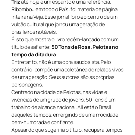
Triz
até hoje é um espanto e uma referência.
Ribombou em todo o País: foi matéria de página
inteira na
Veja
. Esse jornal foi o epicentro de um
vulcão cultural que jorrou uma geração de
brasileiros notáveis.
É isto que mostra o livro recém-lançado com um
título desafiante:
50 Tons de Rosa. Pelotas no
tempo da ditadura
.
Entretanto, não é uma obra saudosista. Pelo
contrário: compõe uma coletânea de relatos vivos
de uma geração. Seus autores são as próprias
personagens.
Centrado na cidade de Pelotas, nas vidas e
vivências de um grupo de jovens,
50 Tons
é um
trabalho de alcance nacional. Ali está o Brasil
daqueles tempos, emergindo de uma mocidade
bem-humorada e confiante.
Apesar do que sugeriria o título, recupera tempos