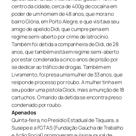
centro da cidade, cerca de 400g de cocaína em
poder de um homem de 48 anos, que mora no
bairro Glória, em Porto Alegre, e que visitava seu
amigo de apelido Didi, que cumpre pena em
regime semi-aberto por crime de latrocínio.
Também foi detida a companheira de Didi, de 28
anos, que também está em regime semi-aberto
por estar condenada a cinco anos de prisão por
se dedicar ao tráfico de drogas. Também em
Livramento, foi presa uma mulher de 33 anos, que
responde processo por roubo. A mulher tinha em
seu poder uma pistola Glock, mais a munição de 18
cartuchos. O marido da detida se encontra preso
condenado por roubo.
Apenados
Quinta-feira, no Presídio Estadual de Taquara, a
Susepe e a FGTAS (Fundação Gaúcha de Trabalho
e Ação Social) promoveram aula inaugural de