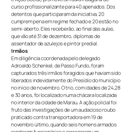
curso profissionalizante para 40 apenados. Dos
detentos que participaram da iniciativa, 20
cumprem pena em regime fechado e 20 estão no
semi-aberto. Eles receberão, ao final das aulas,
que vão até 31 de dezembro, diplomas de
assentador de azulejos e pintor predial.
Irmãos
Em diligência coordenada pelo delegado
Adroaldo Schenkel, de Passo Fundo, foram
capturados três irmãos foragidos que haviam sido
liberados indevidamente do Presídio do município
no início de novembro. O trio, com idades de 24,28
e 30 anos, foi localizado numa chácara localizada
no interior da cidade de Marau. A ação policial foi
fruto das investigações de um audacioso roubo
praticado contra transportadora em 19 de
novembro último, quando seis homens armados
renderam funcionários e carregaram um