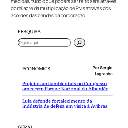
medidas, tudo o que poderá ser feito será através
do milagre da multiplicação de PMs através dos
acordes das bandas da corporação.
PESQUISA
P
e
s
q
Por Sergio
ECONOMICS
u
Lagranha
i
Projetos antiambientais no Congresso
s
ameaçam Parque Nacional do Albardão
a
r
Lula defende fortalecimento da
indústria de defesa em visita à Avibras
GERAL