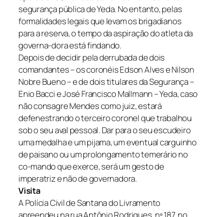
segurança pública de Yeda. No entanto, pelas
formalidades legais que levam os brigadianos
para a reserva, o tempo da aspiração do atleta da
governa-dora está findando.
Depois de decidir pela derrubada de dois
comandantes – os coronéis Edson Alves e Nilson
Nobre Bueno – e de dois titulares da Segurança –
Enio Bacci e José Francisco Mallmann – Yeda, caso
não consagre Mendes como juiz, estará
defenestrando o terceiro coronel que trabalhou
sob o seu aval pessoal. Dar para o seu escudeiro
uma medalha e um pijama, um eventual carguinho
de paisano ou um prolongamento temerário no
co-mando que exerce, será um gesto de
imperatriz e não de governadora.
Visita
A Polícia Civil de Santana do Livramento
apreendeu na rua Antônio Rodrigues, nº 187, no