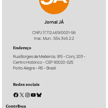
Jornal JÁ
CNPJ 17.712.469/0001-56
Insc. Mun.: 554.346.2.2
Endereço
Rua Borges de Medeiros, 915 – Conj. 203 –
Centro Histórico – CEP 90020-025
Porto Alegre – RS – Brasil
Redes sociais
Facebook
X
Instagram
Youtube
Bluesky
Contribua