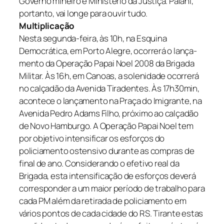
Governo mineiro e Ministério da Justiça. Paiani,
portanto, vai longe para ouvir tudo.
Multiplicação
Nesta segunda-feira, às 10h, na Esquina
Democrática, em Porto Alegre, ocorrerá o lança-
mento da Operação Papai Noel 2008 da Brigada
Militar. Às 16h, em Canoas, a solenidade ocorrerá
no calçadão da Avenida Tiradentes. Às 17h30min,
acontece o lançamento na Praça do Imigrante, na
Avenida Pedro Adams Filho, próximo ao calçadão
de Novo Hamburgo. A Operação Papai Noel tem
por objetivo intensificar os esforços do
policiamento ostensivo durante as compras de
final de ano. Considerando o efetivo real da
Brigada, esta intensificação de esforços deverá
corresponder a um maior período de trabalho para
cada PM além da retirada de policiamento em
vários pontos de cada cidade do RS. Tirante estas