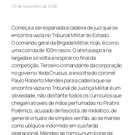
29 de novembro de 2008
Começa a ser espanada a cadeira de juiz que se
encontra vazia no Tribunal Militar do Estado.
O comando geral da Brigada Militar, hoje, é como
uma corrida de 100m rasos. O atleta aspira na
largada e só volta a respirar no final da
competição. Terceiro comandante da corporação
no governo Yeda Crusius, a escolha do coronel
Paulo Roberto Mendes para a cadeira que se
encontra vazia no Tribunal de Justiça Militar é um
obviedade, não obstante todos os currículos que
chegam através de mãos perfumadas no Piratini.
Polêmico, acusado de fascista, de midiático, de
general virtual e de simples xerifão, ao se manter
como ubíquo e indormido em sua farda
operacional, Mendes se tornou num ícone da