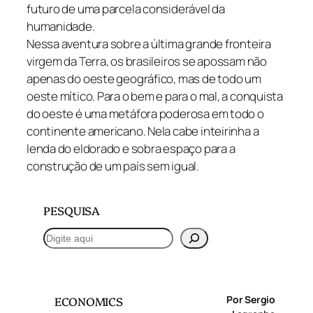
futuro de uma parcela considerável da
humanidade.
Nessa aventura sobre a última grande fronteira
virgem da Terra, os brasileiros se apossam não
apenas do oeste geográfico, mas de todo um
oeste mítico. Para o bem e para o mal, a conquista
do oeste é uma metáfora poderosa em todo o
continente americano. Nela cabe inteirinha a
lenda do eldorado e sobra espaço para a
construção de um país sem igual.
PESQUISA
P
e
s
q
Por Sergio
ECONOMICS
u