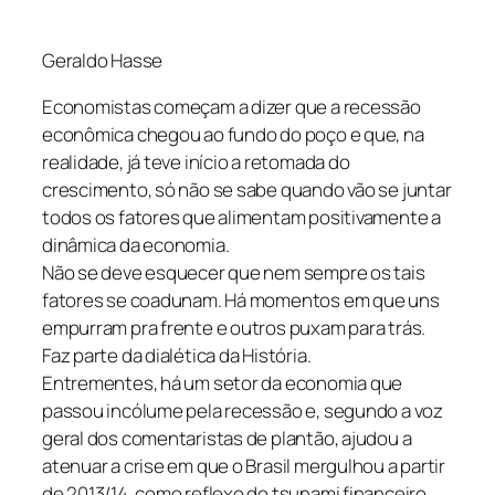
Geraldo Hasse
Economistas começam a dizer que a recessão
econômica chegou ao fundo do poço e que, na
realidade, já teve início a retomada do
crescimento, só não se sabe quando vão se juntar
todos os fatores que alimentam positivamente a
dinâmica da economia.
Não se deve esquecer que nem sempre os tais
fatores se coadunam. Há momentos em que uns
empurram pra frente e outros puxam para trás.
Faz parte da dialética da História.
Entrementes, há um setor da economia que
passou incólume pela recessão e, segundo a voz
geral dos comentaristas de plantão, ajudou a
atenuar a crise em que o Brasil mergulhou a partir
de 2013/14, como reflexo do tsunami financeiro