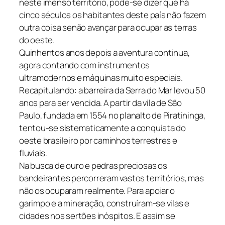
neste imenso território, pode-se dizer que há
cinco séculos os habitantes deste país não fazem
outra coisa senão avançar para ocupar as terras
do oeste.
Quinhentos anos depois a aventura continua,
agora contando com instrumentos
ultramodernos e máquinas muito especiais.
Recapitulando: a barreira da Serra do Mar levou 50
anos para ser vencida. A partir da vila de São
Paulo, fundada em 1554 no planalto de Piratininga,
tentou-se sistematicamente a conquista do
oeste brasileiro por caminhos terrestres e
fluviais.
Na busca de ouro e pedras preciosas os
bandeirantes percorreram vastos territórios, mas
não os ocuparam realmente. Para apoiar o
garimpo e a mineração, construíram-se vilas e
cidades nos sertões inóspitos. E assim se