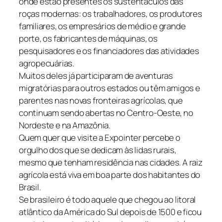
onde estão presentes os sustentáculos das
roças modernas: os trabalhadores, os produtores
familiares, os empresários de médio e grande
porte, os fabricantes de máquinas, os
pesquisadores e os financiadores das atividades
agropecuárias.
Muitos deles já participaram de aventuras
migratórias para outros estados ou têm amigos e
parentes nas novas fronteiras agrícolas, que
continuam sendo abertas no Centro-Oeste, no
Nordeste e na Amazônia.
Quem quer que visite a Expointer percebe o
orgulho dos que se dedicam às lidas rurais,
mesmo que tenham residência nas cidades. A raiz
agrícola está viva em boa parte dos habitantes do
Brasil.
Se brasileiro é todo aquele que chegou ao litoral
atlântico da América do Sul depois de 1500 e ficou