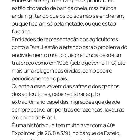
Pode-se até argumentar que os produtores
estão chorando de barriga cheia, mas muitos
andam gritando que os bolsos não se encheram,
ou que ficaram só pela metade, ou que estão
furados.
Entidades de representação dos agricultores
como a Farsul estão alertando para o problema do
endividamento rural, o que prenuncia desde um
tratoraço como em 1995 (sob o governo FHC) até
mais uma rolagem das dívidas, como ocorre
periodicamente no país.
Quanto a esse vaivém das safras e dos ganhos
dos agricultores, cabe registrar aqui o
extraordinário papel das migrações que desde
sempre estiveram por trás de fazendas, lavouras
e cidades do Brasil.
É uma história que tem muito a ver com a 40ª
Expointer (de 26/8 a 3/9), no parque de Esteio,