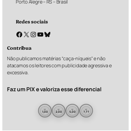
Porto Alegre – RS – Brasil
Redes sociais
Facebook
X
Instagram
Youtube
Bluesky
Contribua
Não publicamos matérias “caça-níqueis” e não
atacamos os leitores com publicidade agressiva e
excessiva.
Faz um PIX e valoriza esse diferencial
R$
R$
R$
R$
1,00
2,00
5,00
?,??