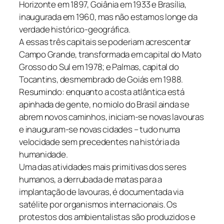
Horizonte em 1897, Goiânia em 1933 e Brasília,
inaugurada em 1960, mas não estamos longe da
verdade histórico-geográfica.
A essas três capitais se poderiam acrescentar
Campo Grande, transformada em capital do Mato
Grosso do Sul em 1978; e Palmas, capital do
Tocantins, desmembrado de Goiás em 1988.
Resumindo: enquanto a costa atlântica está
apinhada de gente, no miolo do Brasil ainda se
abrem novos caminhos, iniciam-se novas lavouras
e inauguram-se novas cidades – tudo numa
velocidade sem precedentes na história da
humanidade.
Uma das atividades mais primitivas dos seres
humanos, a derrubada de matas para a
implantação de lavouras, é documentada via
satélite por organismos internacionais. Os
protestos dos ambientalistas são produzidos e