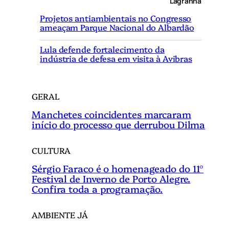
Lagranha
i
Projetos antiambientais no Congresso
s
ameaçam Parque Nacional do Albardão
a
r
Lula defende fortalecimento da
indústria de defesa em visita à Avibras
GERAL
Manchetes coincidentes marcaram
início do processo que derrubou Dilma
CULTURA
Sérgio Faraco é o homenageado do 11°
Festival de Inverno de Porto Alegre.
Confira toda a programação.
AMBIENTE JÁ