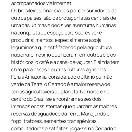
acompanhados via internet.
Os brasileiros, financiados por consumidores de
outros países, são os protagonistas centrais de
uma das últimas e decisivas aventuras humanas
na conquista de espaço para sobreviver e
produzir alimentos, especialmente a soja,
leguminosa que está fazendo pela agricultura
nacional o mesmo que fizeram, em outros ciclos
históricos, o café e a cana-de-açúcar. E ainda tem
chão para essas e outras culturas agrícolas.
Fora a Amazônia, considerado o último pulmão
verde da Terra, o Cerrado é a maior reserva de
terras agricultáveis do planeta. No norte e no
centro do Brasil se encontram esses dois
imensos ecossistemas que guardam as maiores
reservas de água doce da Terra. Manejando o
fogo, tratores, sementes transgênicas,
computadores e satélites, joga-se no Cerrado o