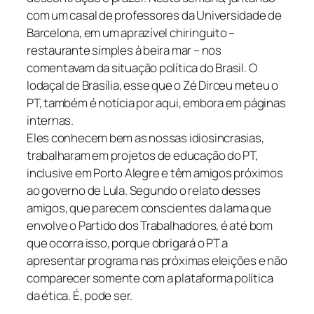
com um casal de professores da Universidade de
Barcelona, em um aprazível chiringuito –
restaurante simples à beira mar – nos
comentavam da situação política do Brasil. O
lodaçal de Brasília, esse que o Zé Dirceu meteu o
PT, também é notícia por aqui, embora em páginas
internas.
Eles conhecem bem as nossas idiosincrasias,
trabalharam em projetos de educação do PT,
inclusive em Porto Alegre e têm amigos próximos
ao governo de Lula. Segundo o relato desses
amigos, que parecem conscientes da lama que
envolve o Partido dos Trabalhadores, é até bom
que ocorra isso, porque obrigará o PT a
apresentar programa nas próximas eleições e não
comparecer somente com a plataforma política
da ética. É, pode ser.