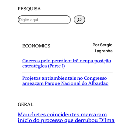
PESQUISA
P
e
s
q
Por Sergio
ECONOMICS
u
Lagranha
i
Guerras pelo petróleo: Irã ocupa posição
s
estratégica (Parte I)
a
r
Projetos antiambientais no Congresso
ameaçam Parque Nacional do Albardão
GERAL
Manchetes coincidentes marcaram
início do processo que derrubou Dilma