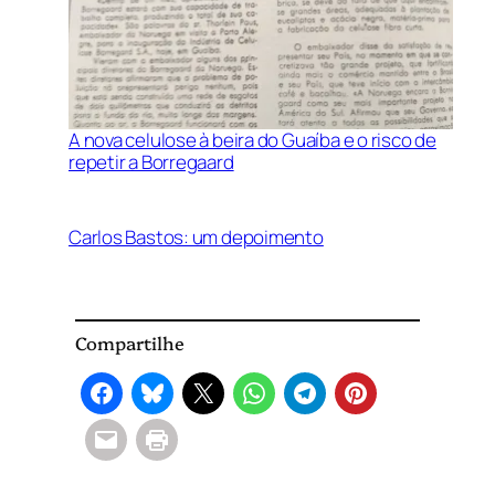
A nova celulose à beira do Guaíba e o risco de
repetir a Borregaard
Carlos Bastos: um depoimento
Compartilhe