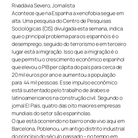
Rivadávia Severo, Jornalista
Acontece que na Espanha a xenofobia segue em
alta. Uma pesquisa do Centro de Pesquisas
Sociológicas (CIS) divulgada esta semana, indica
que o principal problema para os espanhóis é o
desemprego, seguido do terrorismo e em terceiro
lugar está a imigração. Isso que a imigração é o
que permitiu o crescimento econômico espanhol
que elevou o PIB per cápita do país para cerca de
20 mil euros por ano e aumentou a população
para 44 mil pessoas. Esse impulso econômico
está sustentado pelo trabalho de árabes e
latinoamericanos na construção civil. Segundo o
jornal El Pais, quatro das oito maiores empresas
mundiais do setor são espanholas.
O que está ocorrendo no bairro onde vivo aqui em
Barcelona, Poblenou, um antigo distrito industrial
do princípio do século passado – no tempo em