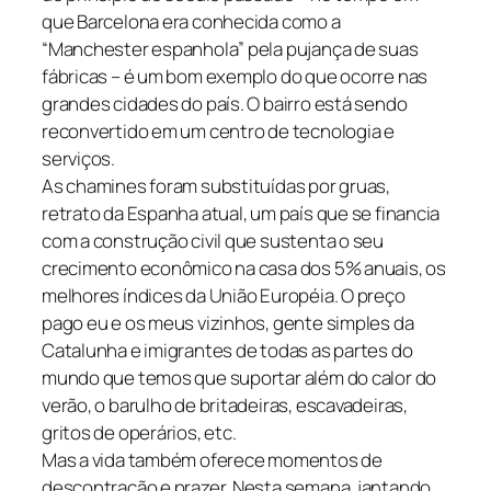
que Barcelona era conhecida como a
“Manchester espanhola” pela pujança de suas
fábricas – é um bom exemplo do que ocorre nas
grandes cidades do país. O bairro está sendo
reconvertido em um centro de tecnologia e
serviços.
As chamines foram substituídas por gruas,
retrato da Espanha atual, um país que se financia
com a construção civil que sustenta o seu
crecimento econômico na casa dos 5% anuais, os
melhores índices da União Européia. O preço
pago eu e os meus vizinhos, gente simples da
Catalunha e imigrantes de todas as partes do
mundo que temos que suportar além do calor do
verão, o barulho de britadeiras, escavadeiras,
gritos de operários, etc.
Mas a vida também oferece momentos de
descontração e prazer. Nesta semana, jantando