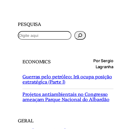
PESQUISA
P
e
s
q
Por Sergio
ECONOMICS
u
Lagranha
i
Guerras pelo petróleo: Irã ocupa posição
s
estratégica (Parte I)
a
r
Projetos antiambientais no Congresso
ameaçam Parque Nacional do Albardão
GERAL