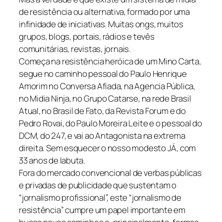
de resistência ou alternativa, formado por uma
infinidade de iniciativas. Muitas ongs, muitos
grupos, blogs, portais, rádios e tevês
comunitárias, revistas, jornais.
Começa na resistência heróica de um Mino Carta,
segue no caminho pessoal do Paulo Henrique
Amorim no Conversa Afiada, na Agencia Pública,
no Midia Ninja, no Grupo Catarse, na rede Brasil
Atual, no Brasil de Fato, da Revista Forum e do
Pedro Rovai, do Paulo Moreira Leite e o pessoal do
DCM, do 247, e vai ao Antagonista na extrema
direita. Sem esquecer o nosso modesto JÁ, com
33 anos de labuta.
Fora do mercado convencional de verbas públicas
e privadas de publicidade que sustentam o
“jornalismo profissional”, este “jornalismo de
resistência” cumpre um papel importante em