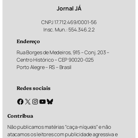
Jornal JÁ
CNPJ 17.712.469/0001-56
Insc. Mun.: 554.346.2.2
Endereço
Rua Borges de Medeiros, 915 – Conj. 203 –
Centro Histórico – CEP 90020-025
Porto Alegre – RS – Brasil
Redes sociais
Facebook
X
Instagram
Youtube
Bluesky
Contribua
Não publicamos matérias “caça-níqueis” e não
atacamos os leitores com publicidade agressiva e