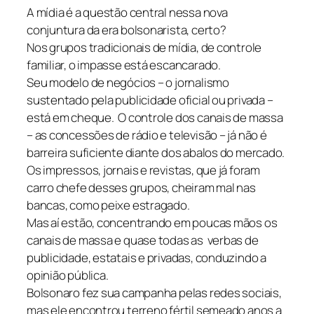
A mídia é a questão central nessa nova
conjuntura da era bolsonarista, certo?
Nos grupos tradicionais de mídia, de controle
familiar, o impasse está escancarado.
Seu modelo de negócios – o jornalismo
sustentado pela publicidade oficial ou privada –
está em cheque. O controle dos canais de massa
– as concessões de rádio e televisão – já não é
barreira suficiente diante dos abalos do mercado.
Os impressos, jornais e revistas, que já foram
carro chefe desses grupos, cheiram mal nas
bancas, como peixe estragado.
Mas aí estão, concentrando em poucas mãos os
canais de massa e quase todas as verbas de
publicidade, estatais e privadas, conduzindo a
opinião pública.
Bolsonaro fez sua campanha pelas redes sociais,
mas ele encontrou terreno fértil semeado anos a