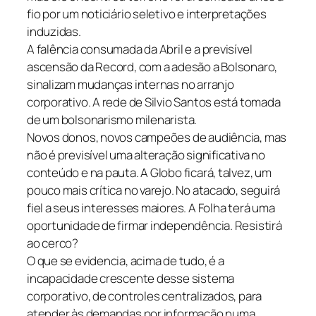
fio por um noticiário seletivo e interpretações
induzidas.
A falência consumada da Abril e a previsível
ascensão da Record, com a adesão a Bolsonaro,
sinalizam mudanças internas no arranjo
corporativo. A rede de Silvio Santos está tomada
de um bolsonarismo milenarista.
Novos donos, novos campeões de audiência, mas
não é previsível uma alteração significativa no
conteúdo e na pauta. A Globo ficará, talvez, um
pouco mais crítica no varejo. No atacado, seguirá
fiel a seus interesses maiores. A Folha terá uma
oportunidade de firmar independência. Resistirá
ao cerco?
O que se evidencia, acima de tudo, é a
incapacidade crescente desse sistema
corporativo, de controles centralizados, para
atender às demandas por informação numa