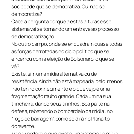
sociedade que se democratiza. Ou não se
democratiza?
Cabe a pergunta porque a estas alturas esse
sistema vai se tornando um entrave ao processo
de democratização.
No outro campo, onde se enquadram quase todas
as forças derrotadas no ciclo político que se
encerrou com a eleição de Bolsonaro, o que se
vê?.
Existe, sim uma mídia alternativa ou de
resistência. Ainda não está mapeada, pelo menos
não tenho conhecimento e o que vejo é uma
fragmentação muito grande. Cada um na sua
trincheira, dando seus tirinhos. Boa parte na
defesa, rebatendo o bombardeio da mídia , no
“fogo de barragem”, como se dirá no Planalto
doravante.
Mas a verdade é que existe um sistema de mídia