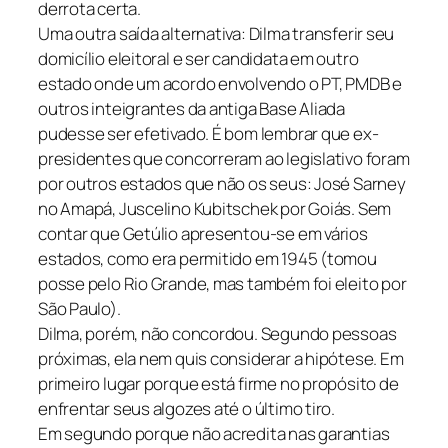
derrota certa.
Uma outra saída alternativa: Dilma transferir seu
domicílio eleitoral e ser candidata em outro
estado onde um acordo envolvendo o PT, PMDB e
outros inteigrantes da antiga Base Aliada
pudesse ser efetivado. É bom lembrar que ex-
presidentes que concorreram ao legislativo foram
por outros estados que não os seus: José Sarney
no Amapá, Juscelino Kubitschek por Goiás. Sem
contar que Getúlio apresentou-se em vários
estados, como era permitido em 1945 (tomou
posse pelo Rio Grande, mas também foi eleito por
São Paulo).
Dilma, porém, não concordou. Segundo pessoas
próximas, ela nem quis considerar a hipótese. Em
primeiro lugar porque está firme no propósito de
enfrentar seus algozes até o último tiro.
Em segundo porque não acredita nas garantias