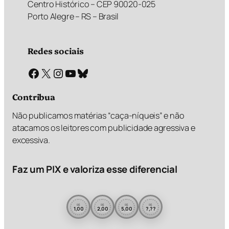
Centro Histórico – CEP 90020-025
Porto Alegre – RS – Brasil
Redes sociais
Facebook
X
Instagram
Youtube
Bluesky
Contribua
Não publicamos matérias “caça-níqueis” e não
atacamos os leitores com publicidade agressiva e
excessiva.
Faz um PIX e valoriza esse diferencial
R$
R$
R$
R$
1,00
2,00
5,00
?,??