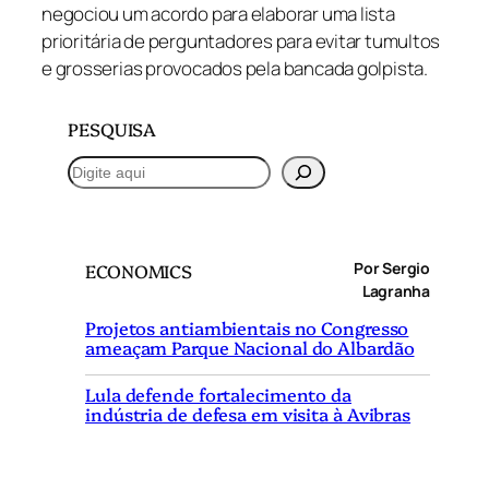
negociou um acordo para elaborar uma lista
prioritária de perguntadores para evitar tumultos
e grosserias provocados pela bancada golpista.
PESQUISA
P
e
s
q
Por Sergio
ECONOMICS
u
Lagranha
i
Projetos antiambientais no Congresso
s
ameaçam Parque Nacional do Albardão
a
r
Lula defende fortalecimento da
indústria de defesa em visita à Avibras