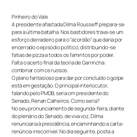
Pinheiro do Vale
A presidente afastada Dilma Rousseff prepara-se
para a última batalha. Nos bastidores trava-se um
esforço derradeiro para o “acordão” que daria por
encerrado o episódio político, distribuindo-se
fatias de pizza a todos os famintos por poder.
Falta o acerto final da teoria de Garrincha:
combinar com os russos.
O plano fantasioso para dar por concluído o golpe
está em gestação. O principal interlocutor,
falando pelo PMDB, seria om presidente do
Senado, Renan Calheiros. Como seria?
No seu pronunciamento de segunda-feira, diante
do plenário do Senado, de viva voz, Dilma
renunciaria à presidência, encaminhando a carta-
renúncia irrecorrível. No dia seguinte, posta a