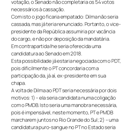
votação, o Senado não completaria os 54 votos
necessários à cassação.
Com isto o jogo ficaria empatado: Dilma não seria
cassada, mas já teria renunciado. Portanto, o vice-
presidente da República assumiria por vacância
do cargo, e não por deposição da mandatária.
Em contrapartida lhe seria oferecida uma
candidatura ao Senado em 2018.
Esta possibilidade já estaria negociada com o PDT,
pois dificilmente o PT concordaria com a
participação da, já aí, ex-presidente em sua
chapa.
A volta de Dilma ao PDT seria necessária por dois
motivos: 1) – ela seria candidata numa coligação
com o PMDB. Isto seria uma manobra necessária,
pois é impensável, neste momento, PT e PMDB
marcharem juntos no Rio Grande do Sul; 2) – uma
candidatura puro-sangue no PT no Estado seria