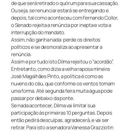
de que será retirado o quórum para sua cassação.
Ou seja, se renunciar estará se entregando e
depois, tal como aconteceu com Fernando Collor,
o Senado rejeita a renúncia por inepta e vota a
interrupção do mandato.
Assim, não ganha nada: perde os direitos
políticos e se desmoraliza ao apresentar a
renúncia.
Assim e por tudo isto Dilma rejeitou o “acordão”.
Entretanto, como dizia a velha raposa mineira
José Magalhães Pinto, a política é como as
nuvens do céu, que conforme os ventos tomam
uma forma. Até segunda feira muita água pode
passar por debaixo da ponte.
Se nada acontecer, Dilma vai limitar sua
participação às primeiras 10 perguntas. Depois
então pedirá desculpas, agradecerá, e vai ser
retirar. Para isto a senadora Vanessa Grazziotin