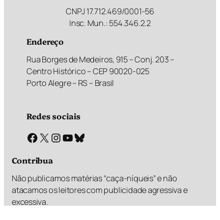
CNPJ 17.712.469/0001-56
Insc. Mun.: 554.346.2.2
Endereço
Rua Borges de Medeiros, 915 – Conj. 203 –
Centro Histórico – CEP 90020-025
Porto Alegre – RS – Brasil
Redes sociais
Facebook
X
Instagram
Youtube
Bluesky
Contribua
Não publicamos matérias “caça-níqueis” e não
atacamos os leitores com publicidade agressiva e
excessiva.