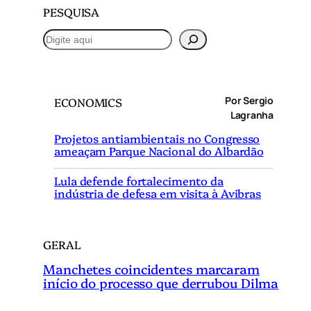
PESQUISA
P
e
s
q
Por Sergio
ECONOMICS
u
Lagranha
i
Projetos antiambientais no Congresso
s
ameaçam Parque Nacional do Albardão
a
r
Lula defende fortalecimento da
indústria de defesa em visita à Avibras
GERAL
Manchetes coincidentes marcaram
início do processo que derrubou Dilma