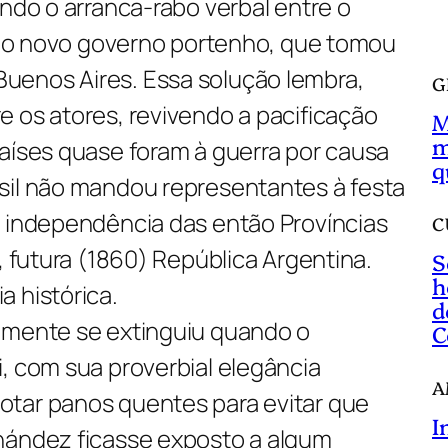
endo o arranca-rabo verbal entre o
a
 e o novo governo portenho, que tomou
r
uenos Aires. Essa solução lembra,
G
 os atores, revivendo a pacificação
M
m
países quase foram à guerra por causa
q
sil não mandou representantes à festa
a independência das então Províncias
C
, futura (1860) República Argentina.
S
h
 histórica.
d
emente se extinguiu quando o
C
, com sua proverbial elegância
A
tar panos quentes para evitar que
I
nández ficasse exposto a algum