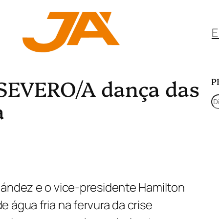
E
EVERO/A dança das
P
P
a
e
s
q
u
nández e o vice-presidente Hamilton
i
 água fria na fervura da crise
s