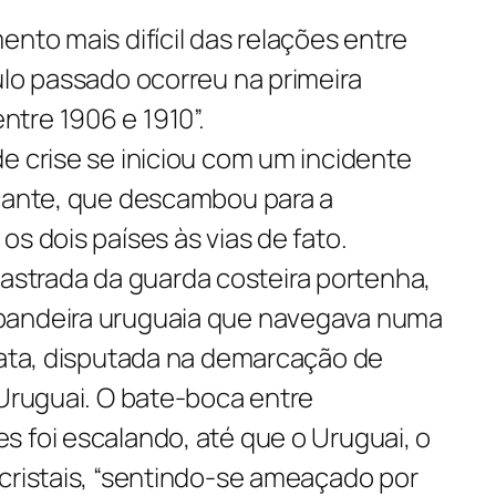
ento mais difícil das relações entre
ulo passado ocorreu na primeira
tre 1906 e 1910”.
e crise se iniciou com um incidente
icante, que descambou para a
os dois países às vias de fato.
trada da guarda costeira portenha,
bandeira uruguaia que navegava numa
Prata, disputada na demarcação de
 Uruguai. O bate-boca entre
s foi escalando, até que o Uruguai, o
cristais, “sentindo-se ameaçado por