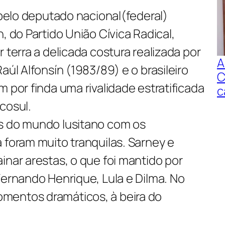
o pelo deputado nacional(federal)
, do Partido União Cívica Radical,
 terra a delicada costura realizada por
A
aúl Alfonsín (1983/89) e o brasileiro
C
m por finda uma rivalidade estratificada
c
cosul.
s do mundo lusitano com os
 foram muito tranquilas. Sarney e
inar arestas, o que foi mantido por
Fernando Henrique, Lula e Dilma. No
mentos dramáticos, à beira do