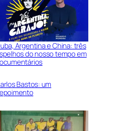
uba, Argentina e China: três
spelhos do nosso tempo em
ocumentários
arlos Bastos: um
epoimento