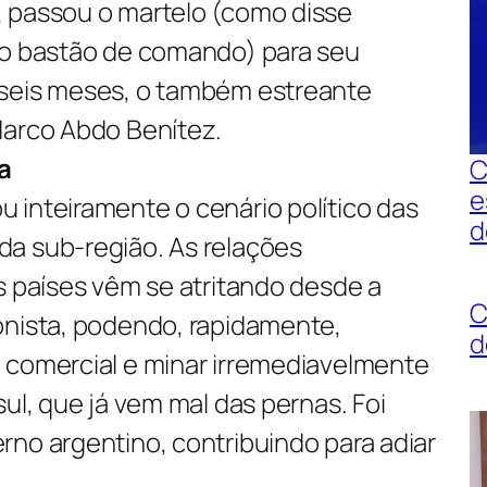
 passou o martelo (como disse
ao bastão de comando) para seu
 seis meses, o também estreante
Marco Abdo Benítez.
a
C
e
 inteiramente o cenário político das
d
a sub-região. As relações
s países vêm se atritando desde a
C
onista, podendo, rapidamente,
d
 comercial e minar irremediavelmente
sul, que já vem mal das pernas. Foi
rno argentino, contribuindo para adiar