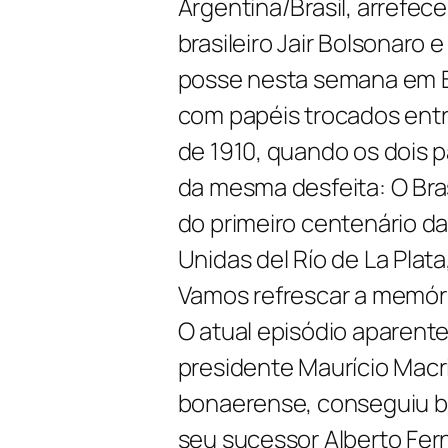
Argentina/Brasil, arrefec
brasileiro Jair Bolsonaro
posse nesta semana em B
com papéis trocados entre
de 1910, quando os dois 
da mesma desfeita: O Bra
do primeiro centenário d
Unidas del Río de La Plata
Vamos refrescar a memória
O atual episódio aparent
presidente Maurício Macri
bonaerense, conseguiu bo
seu sucessor Alberto Fer