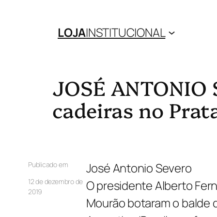
LOJA
INSTITUCIONAL
JOSÉ ANTONIO S
cadeiras no Prat
Publicado em
José Antonio Severo
12 de dezembro de
O presidente Alberto Fer
2019
Mourão botaram o balde de