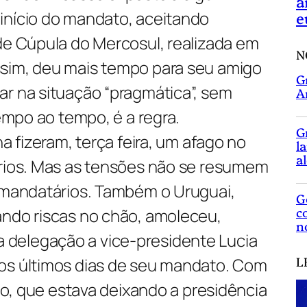
a
início do mandato, aceitando
e
de Cúpula do Mercosul, realizada em
N
sim, deu mais tempo para seu amigo
G
ar na situação “pragmática”, sem
A
tempo ao tempo, é a regra.
G
na fizeram, terça feira, um afago no
l
a
érios. Mas as tensões não se resumem
s mandatários. Também o Uruguai,
G
c
ando riscas no chão, amoleceu,
n
delegação a vice-presidente Lucia
L
os últimos dias de seu mandato. Com
iro, que estava deixando a presidência