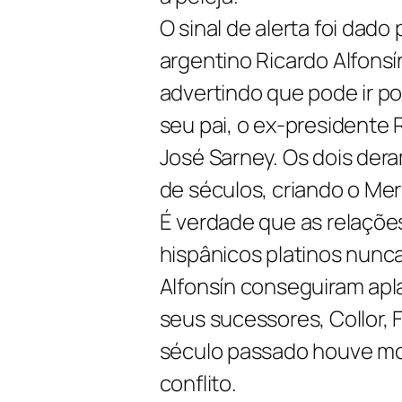
O sinal de alerta foi dad
argentino Ricardo Alfonsín
advertindo que pode ir por
seu pai, o ex-presidente R
José Sarney. Os dois dera
de séculos, criando o Mer
É verdade que as relaçõe
hispânicos platinos nunca
Alfonsín conseguiram apla
seus sucessores, Collor, 
século passado houve mo
conflito.