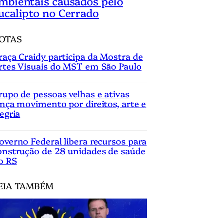
mbientais causados pelo
ucalipto no Cerrado
OTAS
raça Craidy participa da Mostra de
rtes Visuais do MST em São Paulo
rupo de pessoas velhas e ativas
ança movimento por direitos, arte e
legria
overno Federal libera recursos para
onstrução de 28 unidades de saúde
o RS
EIA TAMBÉM