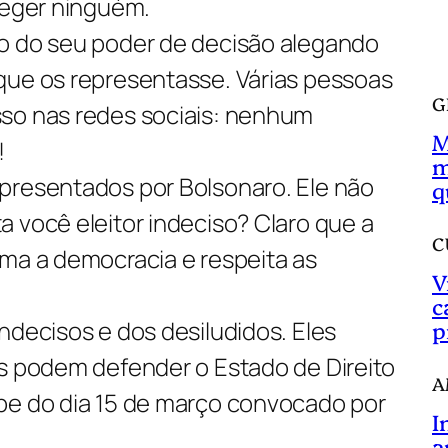
leger ninguém.
a
o do seu poder de decisão alegando
r
que os representasse. Várias pessoas
G
so nas redes sociais: nenhum
M
!
m
presentados por Bolsonaro. Ele não
q
 você eleitor indeciso? Claro que a
C
ama a democracia e respeita as
V
c
ndecisos e dos desiludidos. Eles
p
es podem defender o Estado de Direito
A
pe do dia 15 de março convocado por
I
a