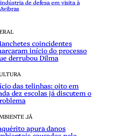
indústria de defesa em visita à
Avibras
ERAL
anchetes coincidentes
arcaram início do processo
ue derrubou Dilma
ULTURA
ício das telinhas: oito em
ada dez escolas já discutem o
roblema
MBIENTE JÁ
nquérito apura danos
mbientais causados pelo