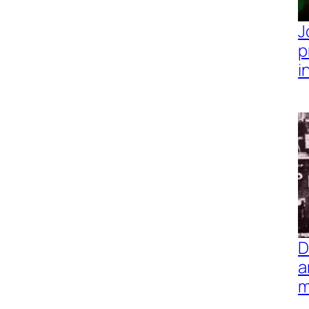
J
p
i
D
a
m