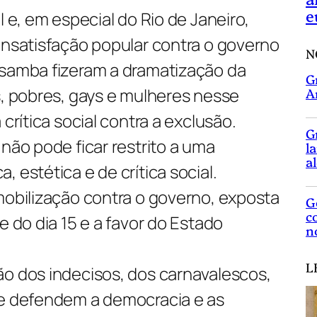
e
l e, em especial do Rio de Janeiro,
insatisfação popular contra o governo
N
 samba fizeram a dramatização da
G
s, pobres, gays e mulheres nesse
A
 crítica social contra a exclusão.
G
 não pode ficar restrito a uma
l
a
 estética e de crítica social.
mobilização contra o governo, exposta
G
c
e do dia 15 e a favor do Estado
n
L
ão dos indecisos, dos carnavalescos,
ue defendem a democracia e as