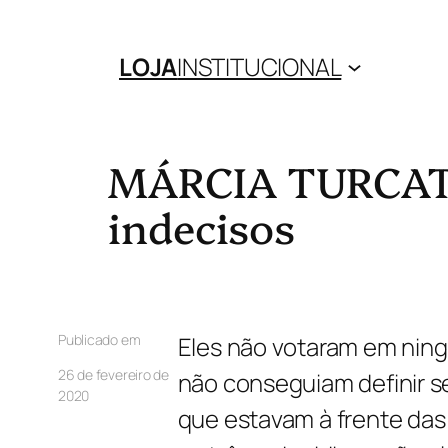
LOJA
INSTITUCIONAL
MÁRCIA TURCATO
indecisos
Publicado em
Eles não votaram em ning
26 de fevereiro de
não conseguiam definir se
2020
que estavam à frente das