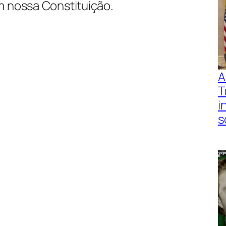
m nossa Constituição.
A
T
i
s