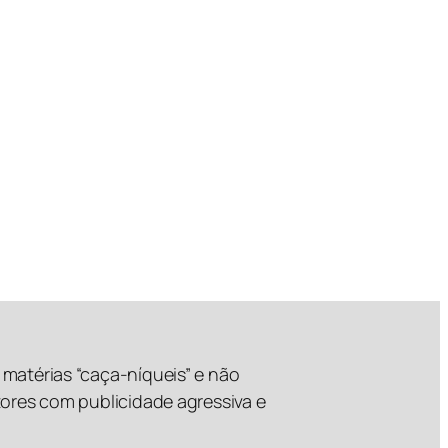
matérias “caça-níqueis” e não
tores com publicidade agressiva e