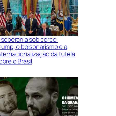
 soberania sob cerco:
rump, o bolsonarismo e a
nternacionalização da tutela
obre o Brasil