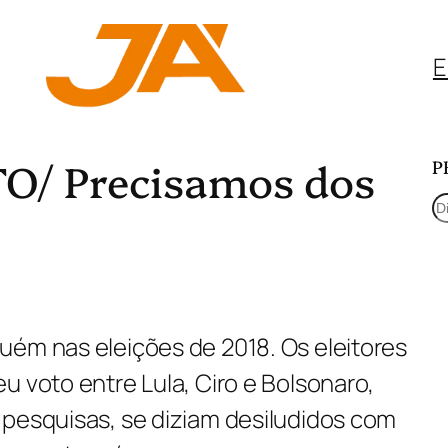
E
/ Precisamos dos
P
P
e
s
q
uém nas eleições de 2018. Os eleitores
u
u voto entre Lula, Ciro e Bolsonaro,
i
 pesquisas, se diziam desiludidos com
s