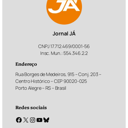
Jornal JÁ
CNPJ 17.712.469/0001-56
Insc. Mun.: 554.346.2.2
Endereço
Rua Borges de Medeiros, 915 – Conj. 203 –
Centro Histórico – CEP 90020-025
Porto Alegre – RS – Brasil
Redes sociais
Facebook
X
Instagram
Youtube
Bluesky