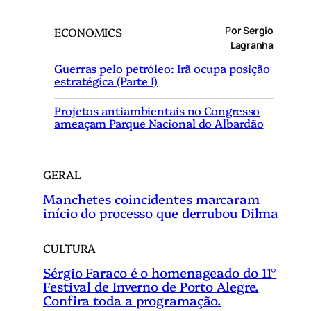
s
q
Por Sergio
ECONOMICS
u
Lagranha
i
Guerras pelo petróleo: Irã ocupa posição
s
estratégica (Parte I)
a
r
Projetos antiambientais no Congresso
ameaçam Parque Nacional do Albardão
GERAL
Manchetes coincidentes marcaram
início do processo que derrubou Dilma
CULTURA
Sérgio Faraco é o homenageado do 11°
Festival de Inverno de Porto Alegre.
Confira toda a programação.