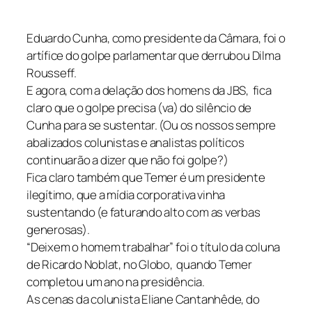
Eduardo Cunha, como presidente da Câmara, foi o
artífice do golpe parlamentar que derrubou Dilma
Rousseff.
E agora, com a delação dos homens da JBS, fica
claro que o golpe precisa (va) do silêncio de
Cunha para se sustentar. (Ou os nossos sempre
abalizados colunistas e analistas políticos
continuarão a dizer que não foi golpe?)
Fica claro também que Temer é um presidente
ilegítimo, que a mídia corporativa vinha
sustentando (e faturando alto com as verbas
generosas).
“Deixem o homem trabalhar” foi o título da coluna
de Ricardo Noblat, no Globo, quando Temer
completou um ano na presidência.
As cenas da colunista Eliane Cantanhêde, do