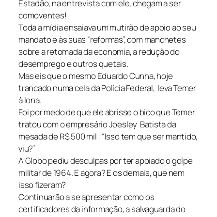
Estadão, na entrevista com ele, chegam a ser
comoventes!
Toda a mídia ensaiava um mutirão de apoio ao seu
mandato e às suas “reformas”, com manchetes
sobre a retomada da economia, a redução do
desemprego e outros quetais.
Mas eis que o mesmo Eduardo Cunha, hoje
trancado numa cela da Polícia Federal, leva Temer
à lona.
Foi por medo de que ele abrisse o bico que Temer
tratou com o empresário Joesley Batista da
mesada de R$ 500 mil : “Isso tem que ser mantido,
viu?”
A Globo pediu desculpas por ter apoiado o golpe
militar de 1964. E agora? E os demais, que nem
isso fizeram?
Continuarão a se apresentar como os
certificadores da informação, a salvaguarda do