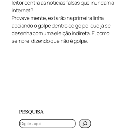
leitor contra as noticias falsas que inundam a
internet?
Provavelmente, estarão na primeira linha
apoiando o golpe dentro do golpe, que já se
desenha com uma eleição indireta. E, como
sempre, dizendo que não é golpe.
PESQUISA
P
e