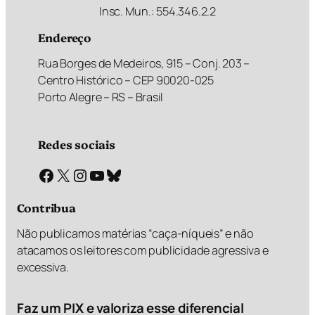
Insc. Mun.: 554.346.2.2
Endereço
Rua Borges de Medeiros, 915 – Conj. 203 –
Centro Histórico – CEP 90020-025
Porto Alegre – RS – Brasil
Redes sociais
Facebook
X
Instagram
Youtube
Bluesky
Contribua
Não publicamos matérias “caça-níqueis” e não
atacamos os leitores com publicidade agressiva e
excessiva.
Faz um PIX e valoriza esse diferencial