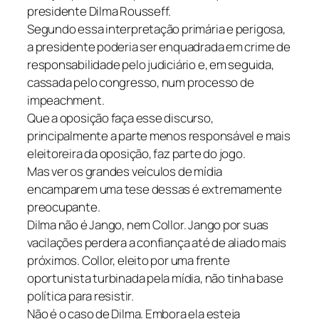
presidente Dilma Rousseff.
Segundo essa interpretação primária e perigosa,
a presidente poderia ser enquadrada em crime de
responsabilidade pelo judiciário e, em seguida,
cassada pelo congresso, num processo de
impeachment.
Que a oposição faça esse discurso,
principalmente a parte menos responsável e mais
eleitoreira da oposição, faz parte do jogo.
Mas ver os grandes veículos de mídia
encamparem uma tese dessas é extremamente
preocupante.
Dilma não é Jango, nem Collor. Jango por suas
vacilações perdera a confiança até de aliado mais
próximos. Collor, eleito por uma frente
oportunista turbinada pela mídia, não tinha base
política para resistir.
Não é o caso de Dilma. Embora ela esteja