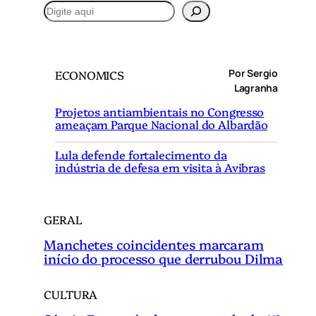
P
e
s
q
Por Sergio
ECONOMICS
u
Lagranha
i
Projetos antiambientais no Congresso
s
ameaçam Parque Nacional do Albardão
a
r
Lula defende fortalecimento da
indústria de defesa em visita à Avibras
GERAL
Manchetes coincidentes marcaram
início do processo que derrubou Dilma
CULTURA