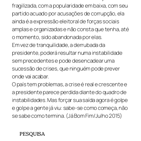
fragilizada, com a popularidade em baixa, com seu
partido acuado por acusações de corrupção, ela
ainda é a expressão eleitoral de forças sociais
amplas e organizadas e não consta que tenha, até
o momento, sido abandonada por elas.
Em vez de tranquilidade, a derrubada da
presidente, poderá resultar numa instabilidade
sem precedentes e pode desencadear uma
sucessão de crises, que ninguém pode prever
onde vai acabar.
O país tem problemas, a crise é real e crescente e
a presidente parece perdida diante do quadro de
instabilidades. Mas forçar sua saída agora é golpe
e golpe a gente já viu: sabe-se como começa, não
se sabe como termina. (Já Bom Fim/Julho 2015)
PESQUISA