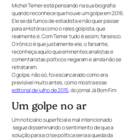
Michel Temer está pensando na sua biografia
quando reconhece que houve um golpe em 2016.
Ele se dá fumos de estadista e não quer passar
para a História como o reles golpista, que
realmente é. Com Temer tudo é assim, farsesco.
O irônico é que justamente ele, o farsante,
reconheça aquilo que eminentes analistas e
comentaristas políticos negaram e ainda não se
retrataram.
O golpe, não só, foi escancarado como era
previsível muito antes, como mostra esse
editorial de julho de 2015
, do jornal Já Bom Fim:
Um golpe no ar
Um noticiário superficial e mal intencionado
segue disseminando o sentimento de que a
solução para a crise política seria a queda da