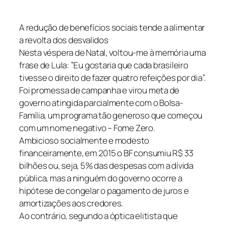
A redução de benefícios sociais tende a alimentar
a revolta dos desvalidos
Nesta véspera de Natal, voltou-me à memória uma
frase de Lula: ”Eu gostaria que cada brasileiro
tivesse o direito de fazer quatro refeições por dia”.
Foi promessa de campanha e virou meta de
governo atingida parcialmente com o Bolsa-
Família, um programa tão generoso que começou
com um nome negativo – Fome Zero.
Ambicioso socialmente e modesto
financeiramente, em 2015 o BF consumiu R$ 33
bilhões ou, seja, 5% das despesas com a dívida
pública, mas a ninguém do governo ocorre a
hipótese de congelar o pagamento de juros e
amortizações aos credores.
Ao contrário, segundo a óptica elitista que