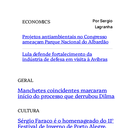
e
s
q
Por Sergio
ECONOMICS
u
Lagranha
i
Projetos antiambientais no Congresso
s
ameaçam Parque Nacional do Albardão
a
r
Lula defende fortalecimento da
indústria de defesa em visita à Avibras
GERAL
Manchetes coincidentes marcaram
início do processo que derrubou Dilma
CULTURA
Sérgio Faraco é o homenageado do 11°
Festival de Inverno de Porto Alegre.