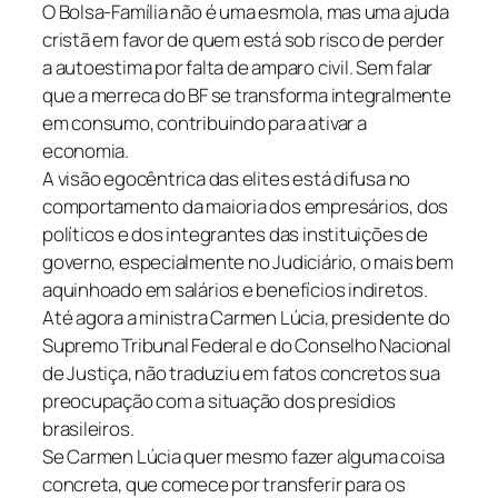
O Bolsa-Família não é uma esmola, mas uma ajuda
cristã em favor de quem está sob risco de perder
a autoestima por falta de amparo civil. Sem falar
que a merreca do BF se transforma integralmente
em consumo, contribuindo para ativar a
economia.
A visão egocêntrica das elites está difusa no
comportamento da maioria dos empresários, dos
políticos e dos integrantes das instituições de
governo, especialmente no Judiciário, o mais bem
aquinhoado em salários e benefícios indiretos.
Até agora a ministra Carmen Lúcia, presidente do
Supremo Tribunal Federal e do Conselho Nacional
de Justiça, não traduziu em fatos concretos sua
preocupação com a situação dos presídios
brasileiros.
Se Carmen Lúcia quer mesmo fazer alguma coisa
concreta, que comece por transferir para os