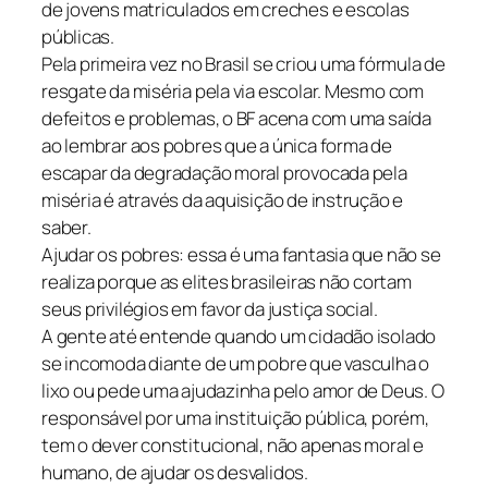
de jovens matriculados em creches e escolas
públicas.
Pela primeira vez no Brasil se criou uma fórmula de
resgate da miséria pela via escolar. Mesmo com
defeitos e problemas, o BF acena com uma saída
ao lembrar aos pobres que a única forma de
escapar da degradação moral provocada pela
miséria é através da aquisição de instrução e
saber.
Ajudar os pobres: essa é uma fantasia que não se
realiza porque as elites brasileiras não cortam
seus privilégios em favor da justiça social.
A gente até entende quando um cidadão isolado
se incomoda diante de um pobre que vasculha o
lixo ou pede uma ajudazinha pelo amor de Deus. O
responsável por uma instituição pública, porém,
tem o dever constitucional, não apenas moral e
humano, de ajudar os desvalidos.