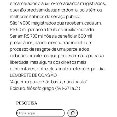
encarcerados o auxílio-moradia dos magistrados,
que não precisam dessa mordomia, pois têm os
melhores salários do serviço público.
São 14 000 magistrados que recebem, cada um,
R$ 50 mil por ano a título de auxílio-moradia.
Seriam R$ 700 milhões a beneficiar 600 mil
presidiários, dando o empurrão inicial a um
processo de resgate de uma parcela dos
cidadãos brasileiros que perderam não apenas a
liberdade, mas alguns dos direitos mais
elementares, entre eles quatro refeições por dia.
LEMBRETE DE OCASIÃO
“A quem o pouco não basta, nada basta”
Epicuro, filósofo grego (341-271 a.C.)
PESQUISA
P