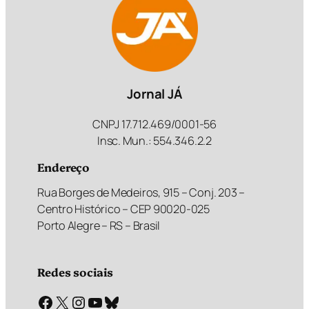
Jornal JÁ
CNPJ 17.712.469/0001-56
Insc. Mun.: 554.346.2.2
Endereço
Rua Borges de Medeiros, 915 – Conj. 203 –
Centro Histórico – CEP 90020-025
Porto Alegre – RS – Brasil
Redes sociais
Facebook
X
Instagram
Youtube
Bluesky