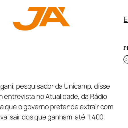
E
P
P
e
s
gani, pesquisador da Unicamp, disse
q
entrevista no Atualidade, da Rádio
u
 que o governo pretende extrair com
i
 vai sair dos que ganham até 1.400,
s