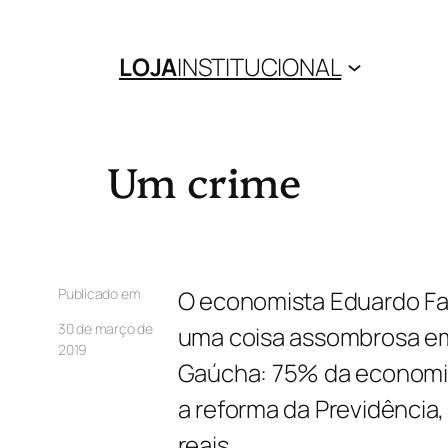
LOJA
INSTITUCIONAL
Um crime
Publicado em
O economista Eduardo Fa
30 de março de
uma coisa assombrosa em 
2019
Gaúcha: 75% da economia
a reforma da Previdência,
reais.