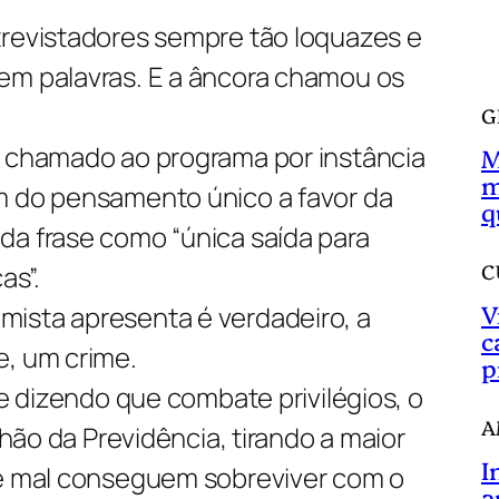
a
trevistadores sempre tão loquazes e
r
em palavras. E a âncora chamou os
G
i chamado ao programa por instância
M
m
m do pensamento único a favor da
q
da frase como “única saída para
C
as”.
V
ista apresenta é verdadeiro, a
c
e, um crime.
p
 e dizendo que combate privilégios, o
A
ilhão da Previdência, tirando a maior
I
ue mal conseguem sobreviver com o
a