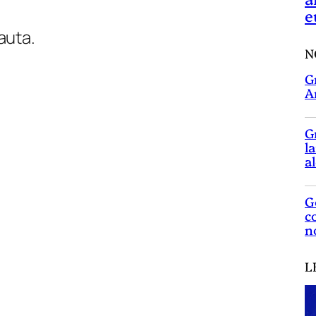
e
auta.
N
G
A
G
l
a
G
c
n
L