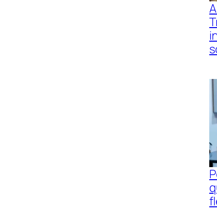
A
T
i
s
P
q
f