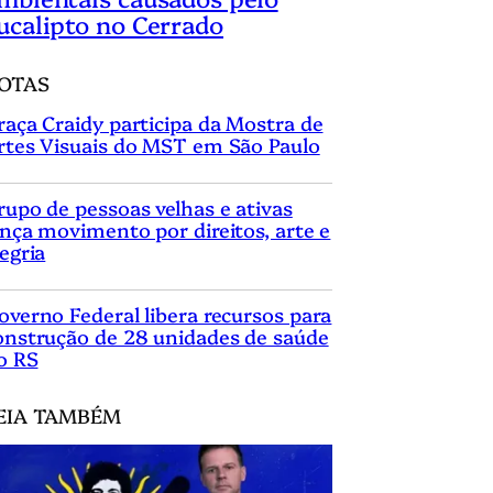
ucalipto no Cerrado
OTAS
raça Craidy participa da Mostra de
rtes Visuais do MST em São Paulo
rupo de pessoas velhas e ativas
ança movimento por direitos, arte e
legria
overno Federal libera recursos para
onstrução de 28 unidades de saúde
o RS
EIA TAMBÉM