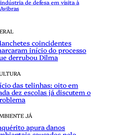
indústria de defesa em visita à
Avibras
ERAL
anchetes coincidentes
arcaram início do processo
ue derrubou Dilma
ULTURA
ício das telinhas: oito em
ada dez escolas já discutem o
roblema
MBIENTE JÁ
nquérito apura danos
mbientais causados pelo