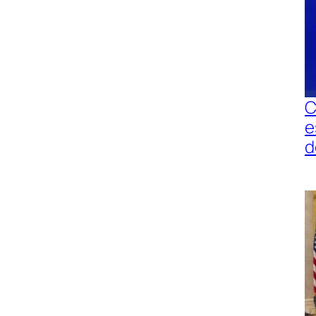
C
e
d