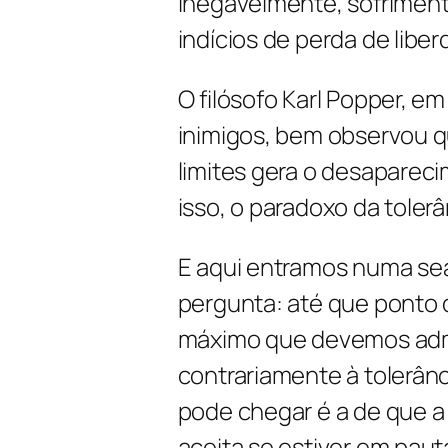
inegavelmente, sofriment
indícios de perda de libe
O filósofo Karl Popper, em
inimigos
, bem observou q
limites gera o desapareci
isso, o paradoxo da tolerâ
E aqui entramos numa seara
pergunta: até que ponto d
máximo que devemos admit
contrariamente à tolerân
pode chegar é a de que a
aceita se estiver em pauta 