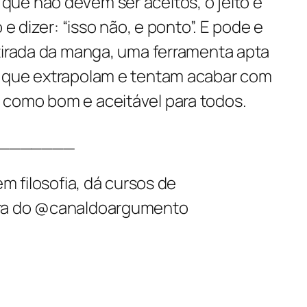
ue não devem ser aceitos, o jeito é
 e dizer: “isso não, e ponto”. E pode e
 tirada da manga, uma ferramenta apta
s que extrapolam e tentam acabar com
como bom e aceitável para todos.
_______
em filosofia, dá cursos de
ora do @canaldoargumento