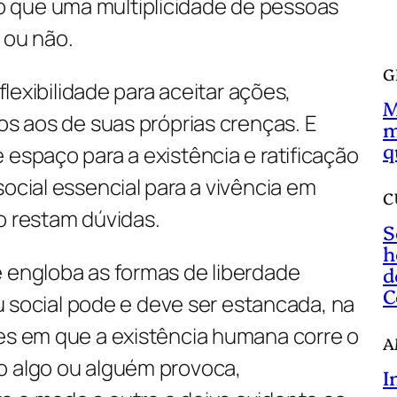
 que uma multiplicidade de pessoas
a
ou não.
r
G
 flexibilidade para aceitar ações,
M
ios aos de suas próprias crenças. E
m
q
 espaço para a existência e ratificação
social essencial para a vivência em
C
o restam dúvidas.
S
h
e engloba as formas de liberdade
d
C
 ou social pode e deve ser estancada, na
ões em que a existência humana corre o
A
o algo ou alguém provoca,
I