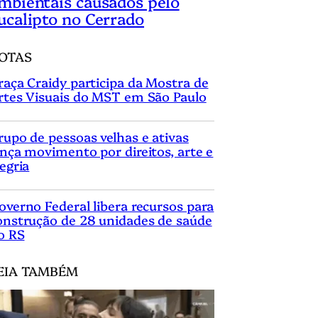
mbientais causados pelo
ucalipto no Cerrado
OTAS
raça Craidy participa da Mostra de
rtes Visuais do MST em São Paulo
rupo de pessoas velhas e ativas
ança movimento por direitos, arte e
legria
overno Federal libera recursos para
onstrução de 28 unidades de saúde
o RS
EIA TAMBÉM