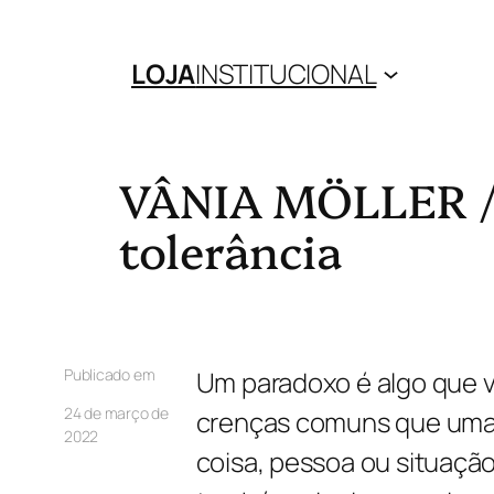
LOJA
INSTITUCIONAL
VÂNIA MÖLLER /
tolerância
Publicado em
Um paradoxo é algo que v
24 de março de
crenças comuns que uma 
2022
coisa, pessoa ou situação