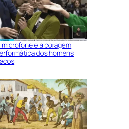
 microfone e a coragem
erformática dos homens
racos