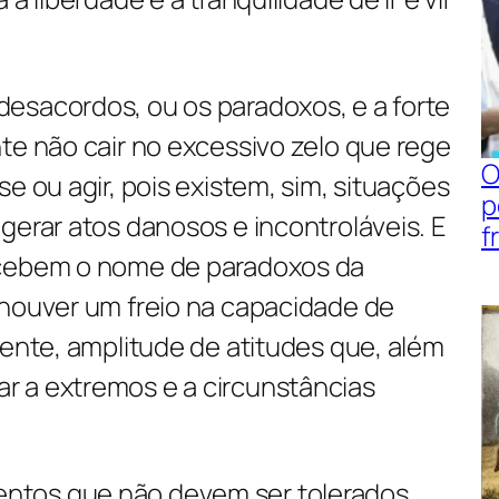
esacordos, ou os paradoxos, e a forte
te não cair no excessivo zelo que rege
O
e ou agir, pois existem, sim, situações
p
gerar atos danosos e incontroláveis. E
f
ecebem o nome de paradoxos da
 houver um freio na capacidade de
mente, amplitude de atitudes que, além
 a extremos e a circunstâncias
ntos que não devem ser tolerados