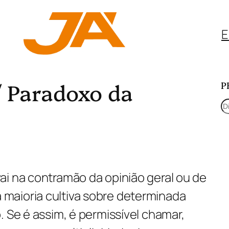
E
 Paradoxo da
P
P
e
s
q
ai na contramão da opinião geral ou de
u
maioria cultiva sobre determinada
i
. Se é assim, é permissível chamar,
s