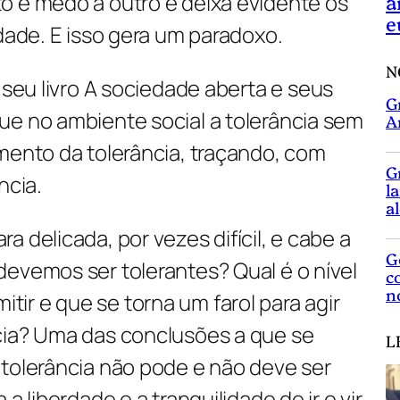
o e medo a outro e deixa evidente os
a
e
rdade. E isso gera um paradoxo.
N
 seu livro
A sociedade aberta e seus
G
ue no ambiente social a tolerância sem
A
mento da tolerância, traçando, com
G
ncia.
l
a
 delicada, por vezes difícil, e cabe a
G
evemos ser tolerantes? Qual é o nível
c
n
ir e que se torna um farol para agir
cia? Uma das conclusões a que se
L
 tolerância não pode e não deve ser
a liberdade e a tranquilidade de ir e vir