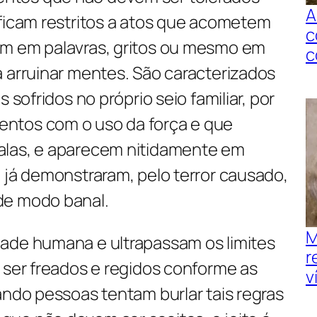
A
 ficam restritos a atos que acometem
c
am em palavras, gritos ou mesmo em
c
a arruinar mentes. São caracterizados
 sofridos no próprio seio familiar, por
ntos com o uso da força e que
alas, e aparecem nitidamente em
 já demonstraram, pelo terror causado,
de modo banal.
M
ade humana e ultrapassam os limites
r
 ser freados e regidos conforme as
v
ando pessoas tentam burlar tais regras