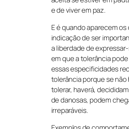
e de viver em paz.
E é quando aparecem os d
indicação de ser importan
a liberdade de expressar-s
em que a tolerância pode 
essas especificidades r
tolerância porque se não
tolerar, haverá, decidida
de danosas, podem chegar
irreparáveis.
Exemplos de comportame