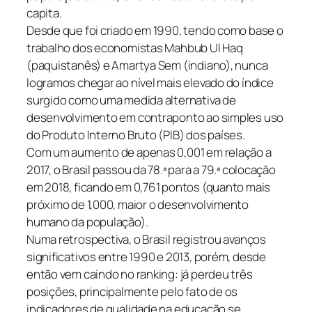
capita.
Desde que foi criado em 1990, tendo como base o
trabalho dos economistas Mahbub Ul Haq
(paquistanês) e Amartya Sem (indiano), nunca
logramos chegar ao nível mais elevado do índice
surgido como uma medida alternativa de
desenvolvimento em contraponto ao simples uso
do Produto Interno Bruto (PIB) dos países.
Com um aumento de apenas 0,001 em relação a
2017, o Brasil passou da 78.ª para a 79.ª colocação
em 2018, ficando em 0,761 pontos (quanto mais
próximo de 1,000, maior o desenvolvimento
humano da população).
Numa retrospectiva, o Brasil registrou avanços
significativos entre 1990 e 2013, porém, desde
então vem caindo no ranking: já perdeu três
posições, principalmente pelo fato de os
indicadores de qualidade na educação se