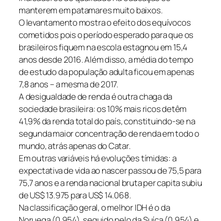
manterem em patamares muito baixos.
O levantamento mostra o efeito dos equívocos
cometidos pois o período esperado para que os
brasileiros fiquem na escola estagnou em 15,4
anos desde 2016. Além disso, a média do tempo
de estudo da população adulta ficou em apenas
7,8 anos – a mesma de 2017.
A desigualdade de renda é outra chaga da
sociedade brasileira: os 10% mais ricos detêm
41,9% da renda total do país, constituindo-se na
segunda maior concentração de renda em todo o
mundo, atrás apenas do Catar.
Em outras variáveis há evoluções tímidas: a
expectativa de vida ao nascer passou de 75,5 para
75,7 anos e a renda nacional bruta per capita subiu
de US$ 13.975 para US$ 14.068.
Na classificação geral, o melhor IDH é o da
Noruega (0,954), seguido pelo da Suíça (0,954) e