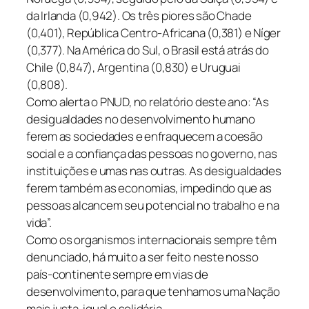
da Irlanda (0,942). Os três piores são Chade
(0,401), República Centro-Africana (0,381) e Níger
(0,377). Na América do Sul, o Brasil está atrás do
Chile (0,847), Argentina (0,830) e Uruguai
(0,808).
Como alerta o PNUD, no relatório deste ano: “As
desigualdades no desenvolvimento humano
ferem as sociedades e enfraquecem a coesão
social e a confiança das pessoas no governo, nas
instituições e umas nas outras. As desigualdades
ferem também as economias, impedindo que as
pessoas alcancem seu potencial no trabalho e na
vida”.
Como os organismos internacionais sempre têm
denunciado, há muito a ser feito neste nosso
país-continente sempre em vias de
desenvolvimento, para que tenhamos uma Nação
mais justa, igual e solidária.