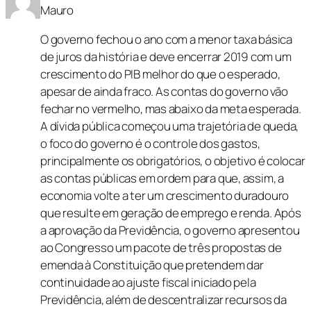
Mauro
O governo fechou o ano com a menor taxa básica
de juros da história e deve encerrar 2019 com um
crescimento do PIB melhor do que o esperado,
apesar de ainda fraco. As contas do governo vão
fechar no vermelho, mas abaixo da meta esperada.
A dívida pública começou uma trajetória de queda,
o foco do governo é o controle dos gastos,
principalmente os obrigatórios, o objetivo é colocar
as contas públicas em ordem para que, assim, a
economia volte a ter um crescimento duradouro
que resulte em geração de emprego e renda. Após
a aprovação da Previdência, o governo apresentou
ao Congresso um pacote de três propostas de
emenda à Constituição que pretendem dar
continuidade ao ajuste fiscal iniciado pela
Previdência, além de descentralizar recursos da