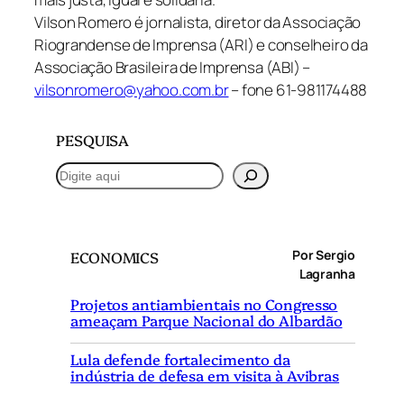
Vilson Romero é jornalista, diretor da Associação
Riograndense de Imprensa (ARI) e conselheiro da
Associação Brasileira de Imprensa (ABI) –
vilsonromero@yahoo.com.br
– fone 61-981174488
PESQUISA
P
e
s
q
Por Sergio
ECONOMICS
u
Lagranha
i
Projetos antiambientais no Congresso
s
ameaçam Parque Nacional do Albardão
a
r
Lula defende fortalecimento da
indústria de defesa em visita à Avibras