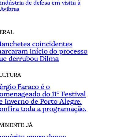
indústria de defesa em visita à
Avibras
ERAL
anchetes coincidentes
arcaram início do processo
ue derrubou Dilma
ULTURA
érgio Faraco é o
omenageado do 11° Festival
e Inverno de Porto Alegre.
onfira toda a programação.
MBIENTE JÁ
nquérito apura danos