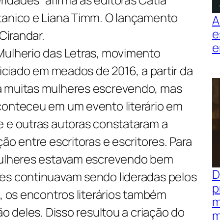
tanico e Liana Timm. O lançamento
A
e
 Cirandar.
e
Mulherio das Letras, movimento
niciado em meados de 2016, a partir da
a muitas mulheres escrevendo, mas
conteceu em um evento literário em
e e outras autoras constataram a
ão entre escritoras e escritores. Para
 mulheres estavam escrevendo bem
D
es continuavam sendo lideradas pelos
p
o, os encontros literários também
m
ão deles. Disso resultou a criação do
m