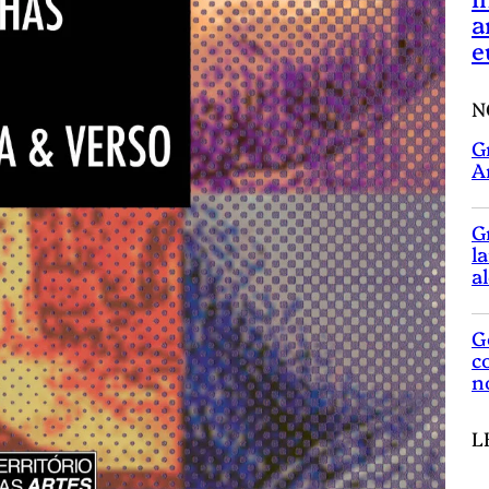
a
e
N
G
A
G
l
a
G
c
n
L