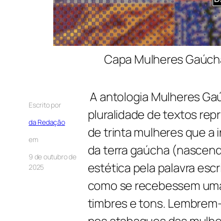
Capa Mulheres Gaúcha
A antologia Mulheres Ga
Escrito por
pluralidade de textos rep
da Redação
de trinta mulheres que a
em
da terra gaúcha (nascend
9 de outubro de
estética pela palavra esc
2025
como se recebessem uma 
timbres e tons. Lembrem-s
nos atabaques das mulher