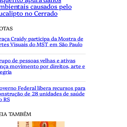
mbientais causados pelo
ucalipto no Cerrado
OTAS
raça Craidy participa da Mostra de
rtes Visuais do MST em São Paulo
rupo de pessoas velhas e ativas
ança movimento por direitos, arte e
legria
overno Federal libera recursos para
onstrução de 28 unidades de saúde
o RS
EIA TAMBÉM