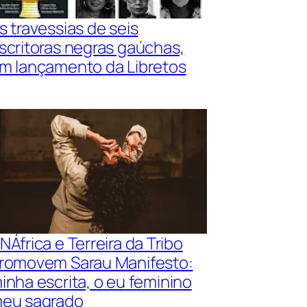
s travessias de seis
scritoras negras gaúchas,
m lançamento da Libretos
NÁfrica e Terreira da Tribo
romovem Sarau Manifesto:
inha escrita, o eu feminino
eu sagrado