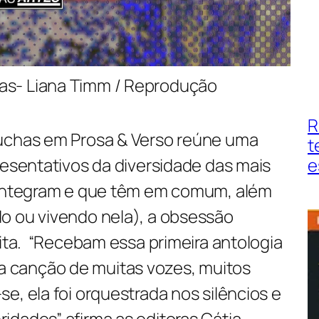
s- Liana Timm / Reprodução
R
úchas em Prosa & Verso reúne uma
t
e
resentativos da diversidade das mais
 integram e que têm em comum, além
o ou vivendo nela), a obsessão
rita. “Recebam essa primeira antologia
canção de muitas vozes, muitos
e, ela foi orquestrada nos silêncios e
idades” afirma as editoras Cátia