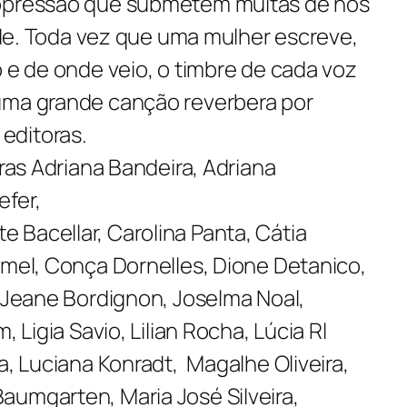
 opressão que submetem muitas de nós
dade. Toda vez que uma mulher escreve,
o e de onde veio, o timbre de cada voz
uma grande canção reverbera por
editoras.
oras Adriana Bandeira, Adriana
fer,
 Bacellar, Carolina Panta, Cátia
emel, Conça Dornelles, Dione Detanico,
, Jeane Bordignon, Joselma Noal,
, Ligia Savio, Lilian Rocha, Lúcia Rl
a, Luciana Konradt, Magalhe Oliveira,
aumgarten, Maria José Silveira,