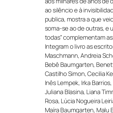
aos milhares de anos de
ao silêncio e à invisibili
publica, mostra a que vei
soma-se ao de outras, e 
todas” complementam as 
Integram o livro as escrit
Maschmann, Andreia Sche
Bebê Baumgarten, Benette
Castilho Simon, Cecilia K
Inês Lempek, Irka Barrios
Juliana Blasina, Liana Timm
Rosa, Lúcia Nogueira Leiri
Maíra Baumgarten, Malu B