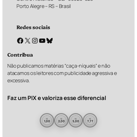
Porto Alegre – RS – Brasil
Redes sociais
Facebook
X
Instagram
Youtube
Bluesky
Contribua
Não publicamos matérias “caça-níqueis” e não
atacamos os leitores com publicidade agressiva e
excessiva.
Faz um PIX e valoriza esse diferencial
R$
R$
R$
R$
1,00
2,00
5,00
?,??