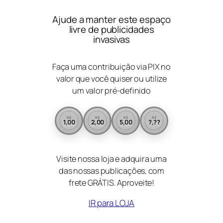
Ajude a manter este espaço
livre de publicidades
invasivas
Faça uma contribuição via PIX no
valor que você quiser ou utilize
um valor pré-definido
R$
R$
R$
R$
1,00
2,00
5,00
?,??
Visite nossa loja e adquira uma
das nossas publicações, com
frete GRÁTIS. Aproveite!
IR para LOJA