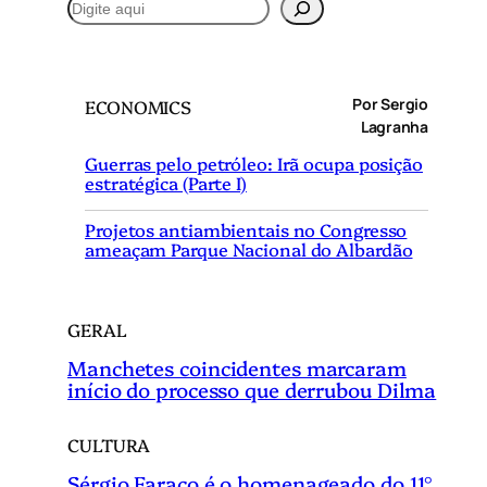
P
e
s
q
Por Sergio
ECONOMICS
u
Lagranha
i
Guerras pelo petróleo: Irã ocupa posição
s
estratégica (Parte I)
a
r
Projetos antiambientais no Congresso
ameaçam Parque Nacional do Albardão
GERAL
Manchetes coincidentes marcaram
início do processo que derrubou Dilma
CULTURA
Sérgio Faraco é o homenageado do 11°