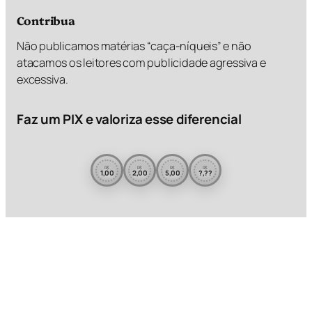
Contribua
Não publicamos matérias “caça-níqueis” e não
atacamos os leitores com publicidade agressiva e
excessiva.
Faz um PIX e valoriza esse diferencial
R$
R$
R$
R$
1,00
2,00
5,00
?,??