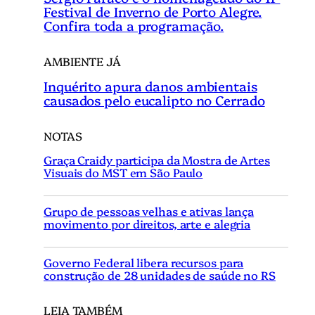
Festival de Inverno de Porto Alegre.
Confira toda a programação.
AMBIENTE JÁ
Inquérito apura danos ambientais
causados pelo eucalipto no Cerrado
NOTAS
Graça Craidy participa da Mostra de Artes
Visuais do MST em São Paulo
Grupo de pessoas velhas e ativas lança
movimento por direitos, arte e alegria
Governo Federal libera recursos para
construção de 28 unidades de saúde no RS
LEIA TAMBÉM