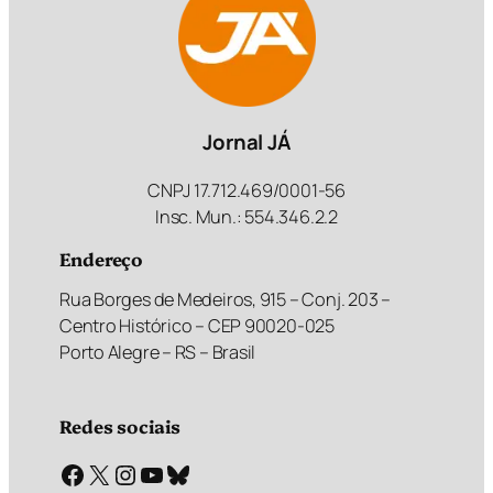
Jornal JÁ
CNPJ 17.712.469/0001-56
Insc. Mun.: 554.346.2.2
Endereço
Rua Borges de Medeiros, 915 – Conj. 203 –
Centro Histórico – CEP 90020-025
Porto Alegre – RS – Brasil
Redes sociais
Facebook
X
Instagram
Youtube
Bluesky