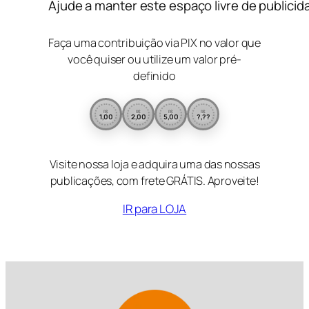
Ajude a manter este espaço livre de publicid
Faça uma contribuição via PIX no valor que
você quiser ou utilize um valor pré-
definido
R$
R$
R$
R$
1,00
2,00
5,00
?,??
Visite nossa loja e adquira uma das nossas
publicações, com frete GRÁTIS. Aproveite!
IR para LOJA