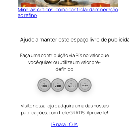
Minerais críticos: como controlar da mineração
ao refino
Ajude a manter este espaço livre de publicid
Faça uma contribuição via PIX no valor que
você quiser ou utilize um valor pré-
definido
R$
R$
R$
R$
1,00
2,00
5,00
?,??
Visite nossa loja e adquira uma das nossas
publicações, com frete GRÁTIS. Aproveite!
IR para LOJA