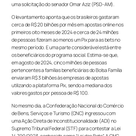
uma solicitação do senador Omar Aziz (PSD-AM).
O levantamento aponta que os brasileiros gastaram
cerca de R$ 20 bilhões por mês em apostas online nos
primeiros oito meses de 2024 e cerca de 24 milhões
de pessoas fizeram ao menos um Pix para as
bets
no
mesmo período. E uma parte considerável está entre
os beneficiários do programa social. Estima-se que,
em agosto de 2024, cinco milhões de pessoas
pertencentes a famílias beneficiárias do Bolsa Família
enviaram R$ 3 bilhões às empresas de apostas
utilizando a plataforma Pix, sendo a mediana dos
valores gastos por pessoa de R$ 100.
No mesmo dia, a Confederação Nacional do Comércio
de Bens, Serviços e Turismo (CNC) ingressou com
uma Ação Direta de Inconstitucionalidade (ADI) no
Supremo Tribunal Federal (STF) para contestar a Lei