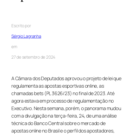
Escrito por
Sérgio Lagranha
em
27 de setembro de 2024
A Câmara dos Deputados aprovou o projeto de lei que
regulamenta as apostas esportivas online, as
chamadas
bets
(PL 3626/23) no final de 2023. Até
agora estava em processo de regulamentação no
Executivo. Nesta semana, porém, o panorama mudou
com a divulgação na terça-feira, 24, de uma análise
técnica do Banco Central sobre o mercado de
apostas online no Brasil e o perfil dos apostadores,