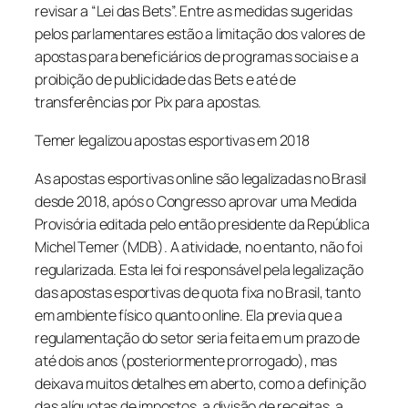
revisar a “Lei das Bets”.
Entre as medidas sugeridas
pelos parlamentares estão a limitação dos valores de
apostas para beneficiários de programas sociais e a
proibição de publicidade das Bets e até de
transferências por Pix para apostas.
Temer legalizou apostas esportivas em 2018
As apostas esportivas online são legalizadas no Brasil
desde 2018, após o Congresso aprovar uma Medida
Provisória editada pelo então presidente da República
Michel Temer (MDB). A atividade, no entanto, não foi
regularizada. Esta lei foi responsável pela legalização
das apostas esportivas de quota fixa no Brasil, tanto
em ambiente físico quanto online. Ela previa que a
regulamentação do setor seria feita em um prazo de
até dois anos (posteriormente prorrogado), mas
deixava muitos detalhes em aberto, como a definição
das alíquotas de impostos, a divisão de receitas, a