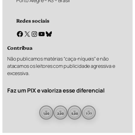
Porto Alegre – RS – Brasil
Redes sociais
Facebook
X
Instagram
Youtube
Bluesky
Contribua
Não publicamos matérias “caça-níqueis” e não
atacamos os leitores com publicidade agressiva e
excessiva.
Faz um PIX e valoriza esse diferencial
R$
R$
R$
R$
1,00
2,00
5,00
?,??