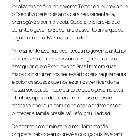
legalizadas no final do governo Temer e a lei previa que
o Executivo teria dois anos para regulamentá-la,
prorrogáveis por mais dois. Ou seja, a lei previa que
durante o governo Bolsonaro o assunto tinha que ser
regulamentado. Mas nada foi feito.”
“Infelizmente isso não aconteceu no governo anterior,
um descaso com esse assunto. E agora eu posso
assegurar que o Executivo do Brasil tem em suas
mãos os instrumentos necessários para regulamentar
e coibir os abusos que nós estamos verificando na
nossa sociedade. Fique certo de que o governo está
atento e, apesar desse enorme atraso e desse
descaso, chegou a hora de colocar a ordem nisso e
proteger a família brasileira”, reforçou Haddad.
De acordo com o ministro, a regulamentação
proposta pelo governo prevê a coibição da lavagem