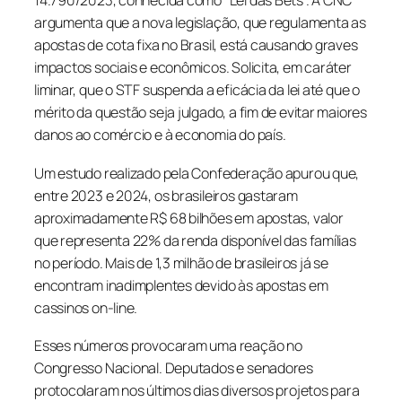
14.790/2023, conhecida como “Lei das Bets”. A CNC
argumenta que a nova legislação, que regulamenta as
apostas de cota fixa no Brasil, está causando graves
impactos sociais e econômicos. Solicita, em caráter
liminar, que o STF suspenda a eficácia da lei até que o
mérito da questão seja julgado, a fim de evitar maiores
danos ao comércio e à economia do país.
Um estudo realizado pela Confederação apurou que,
entre 2023 e 2024, os brasileiros gastaram
aproximadamente R$ 68 bilhões em apostas, valor
que representa 22% da renda disponível das famílias
no período. Mais de 1,3 milhão de brasileiros já se
encontram inadimplentes devido às apostas em
cassinos on-line.
Esses números provocaram uma reação no
Congresso Nacional. Deputados e senadores
protocolaram nos últimos dias diversos projetos para