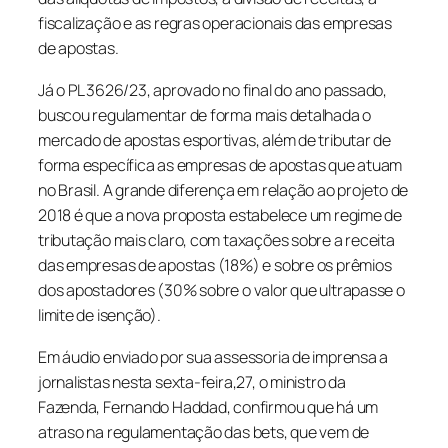
fiscalização e as regras operacionais das empresas
de apostas.
Já o PL 3626/23, aprovado no final do ano passado,
buscou regulamentar de forma mais detalhada o
mercado de apostas esportivas, além de tributar de
forma específica as empresas de apostas que atuam
no Brasil. A grande diferença em relação ao projeto de
2018 é que a nova proposta estabelece um regime de
tributação mais claro, com taxações sobre a receita
das empresas de apostas (18%) e sobre os prêmios
dos apostadores (30% sobre o valor que ultrapasse o
limite de isenção).
Em áudio enviado por sua assessoria de imprensa a
jornalistas nesta sexta-feira,27, o ministro da
Fazenda, Fernando Haddad, confirmou que há um
atraso na regulamentação das
bets
, que vem de