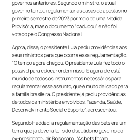
governos anteriores. Segundo o ministro, o atual
governo tentou regulamentar as casas de apostas no
primeiro semestre de 2023 por meio de uma Medida
Provisória, mas o documento “caducou” e não foi
votado pelo Congresso Nacional.
Agora, disse, o presidente Lula pediu providências aos
seus ministros para que ocorra essa regulamentação.
“O tempo agora chegou. O presidente Lula fez todo o
possível para colocar ordem nisso. E agora ele está
munido de todos os instrumentos necessários para
regulamentar esse assunto, que é muito delicado para
a família brasileira. O presidente já pediu providências
de todos os ministérios envolvidos, Fazenda, Saúde,
Desenvolvimento Social e Esporte”, acrescentou.
Segundo Haddad, a regulamentação das bets era um
tema que já deveria ter sido discutido no governo do
ex-presidente Jair Bolsonaro. “As bets foram