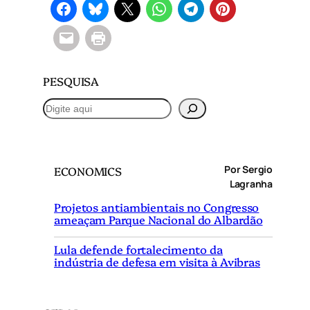
PESQUISA
P
e
s
q
Por Sergio
ECONOMICS
u
Lagranha
i
Projetos antiambientais no Congresso
s
ameaçam Parque Nacional do Albardão
a
r
Lula defende fortalecimento da
indústria de defesa em visita à Avibras