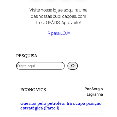
Visite nossa loja e adquira uma
das nossas publicações, com
frete GRÁTIS. Aproveite!
IR para LOJA
PESQUISA
P
e
s
q
Por Sergio
ECONOMICS
u
Lagranha
i
Guerras pelo petróleo: Irã ocupa posição
s
estratégica (Parte I)
a