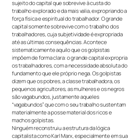
sujeito do capital que sobrevive à custa do
trabalho explorado e da mais valia, expropriando a
força física e espiritual do trabalhador. O grande
capital somente sobrevive com o trabalho dos
trabalhadores, cuja subjetividade é expropriada
até as últimas consequências. Acontece
sistematicamente aquilo que os golpistas
impõem de forma clara: o grande capital expropria
os trabalhadores, com a necessidade absoluta do
fundamento que ele próprio nega. Os golpistas
dizem que os pobres, a classe trabalhadora, os
pequenos agricultores, as mulheres e os negros
são vagabundos, justamente aqueles
“vagabundos” que com o seu trabalho sustentam
materialmente a posse material dos ricos e
machos golpistas.
Ninguém reconstruiu a estrutura da lógica
capitalista como Karl Marx, especialmente em sua