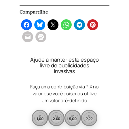
Compartilhe
Ajude a manter este espaço
livre de publicidades
invasivas
Faça uma contribuição via PIX no
valor que você quiser ou utilize
um valor pré-definido
R$
R$
R$
R$
1,00
2,00
5,00
?,??