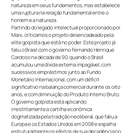
natureza em seus fundamentos, mas estabelece
uma ruptura na relação fundamental entre o
homem e a natureza.
Partindo do legado intelectual proporcionado por
Marx, criticamos o projeto desencadeado pela
elite golpista que está no poder. Este projeto já
faliu o Brasil com o governo Fernando Henrique
Cardoso na década de 90, quando o Brasil
acumulou uma dívida externa impagável, com
sucessivos empréstimos junto ao Fundo
Monetário Internacional, com um déficit
significativo na balança comercial durante os oito
anos, e com diminuição do Produto Interno Bruto.
O governo golpista está aplicando
irrestritamente a cartilha econômica
dogmatizada pela tradição neoliberal, que faliu a
Europa e os Estados Unidos em 2008 e espalha
estruturalmente os efeitos de sua decadência no