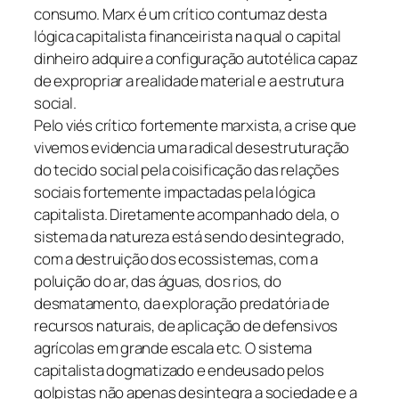
consumo. Marx é um crítico contumaz desta
lógica capitalista financeirista na qual o capital
dinheiro adquire a configuração autotélica capaz
de expropriar a realidade material e a estrutura
social.
Pelo viés crítico fortemente marxista, a crise que
vivemos evidencia uma radical desestruturação
do tecido social pela coisificação das relações
sociais fortemente impactadas pela lógica
capitalista. Diretamente acompanhado dela, o
sistema da natureza está sendo desintegrado,
com a destruição dos ecossistemas, com a
poluição do ar, das águas, dos rios, do
desmatamento, da exploração predatória de
recursos naturais, de aplicação de defensivos
agrícolas em grande escala etc. O sistema
capitalista dogmatizado e endeusado pelos
golpistas não apenas desintegra a sociedade e a