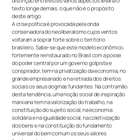
distinção entre estes vários aspectos levaria o
texto longe demais, o que não é o propósito
deste artigo.
A crise política é provocada pela onda
conservadora do neoliberalismo cujos ventos
voltaram a soprar forte sobre o território
brasileiro. Sabe-se que este modelo econômico,
fortemente reinstaurado no Brasil com a posse
do poder central por um governo golpista e
conspirador, tem na privatização da economia, no
grande empresariado e na retirada dos direitos
sociais os seus dogmas fundantes. Na contramão
desta tendência, uma noção social de inspiração
marxiana tem na valorização do trabalho, na
constituição do sujeito social, na economia
solidária e na igualdade social, na coletivização
dos bens e na constituição do fundamento
universal do bem comum os seus valores