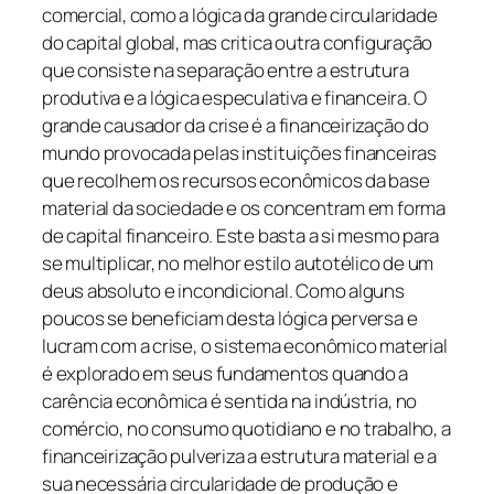
comercial, como a lógica da grande circularidade
do capital global, mas critica outra configuração
que consiste na separação entre a estrutura
produtiva e a lógica especulativa e financeira. O
grande causador da crise é a financeirização do
mundo provocada pelas instituições financeiras
que recolhem os recursos econômicos da base
material da sociedade e os concentram em forma
de capital financeiro. Este basta a si mesmo para
se multiplicar, no melhor estilo autotélico de um
deus absoluto e incondicional. Como alguns
poucos se beneficiam desta lógica perversa e
lucram com a crise, o sistema econômico material
é explorado em seus fundamentos quando a
carência econômica é sentida na indústria, no
comércio, no consumo quotidiano e no trabalho, a
financeirização pulveriza a estrutura material e a
sua necessária circularidade de produção e