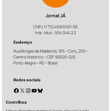
Jornal JÁ
CNPJ 17.712.469/0001-56
Insc. Mun.: 554.346.2.2
Endereço
Rua Borges de Medeiros, 915 – Conj. 203 –
Centro Histórico – CEP 90020-025
Porto Alegre – RS – Brasil
Redes sociais
Facebook
X
Instagram
Youtube
Bluesky
Contribua