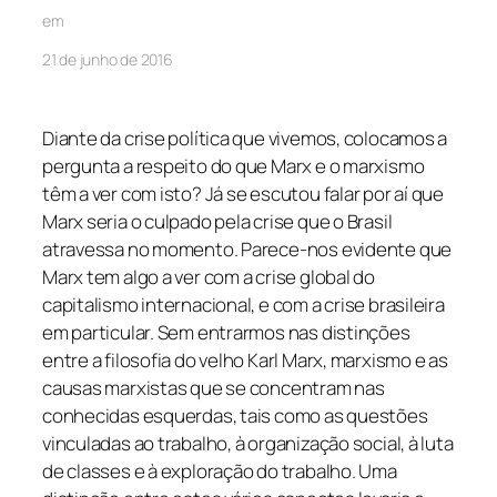
em
21 de junho de 2016
Diante da crise política que vivemos, colocamos a
pergunta a respeito do que Marx e o marxismo
têm a ver com isto? Já se escutou falar por aí que
Marx seria o culpado pela crise que o Brasil
atravessa no momento. Parece-nos evidente que
Marx tem algo a ver com a crise global do
capitalismo internacional, e com a crise brasileira
em particular. Sem entrarmos nas distinções
entre a filosofia do velho Karl Marx, marxismo e as
causas marxistas que se concentram nas
conhecidas esquerdas, tais como as questões
vinculadas ao trabalho, à organização social, à luta
de classes e à exploração do trabalho. Uma