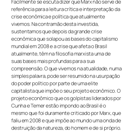
Facilmente se escuta dizer que Marx não serve de
referência para a leitura crítica e interpretação da
crise econômica e política que atualmente
vivemos. Na contramão desta investida,
sustentamos que depois da grande crise
econômica que solapou as bases do capitalismo
mundial em 2008 e a crise que afeta o Brasil
atualmente, têm na filosofia marxista uma de
suas bases mais profundas para a sua
compreensão. O que vivemos na atualidade, numa
simples palavra, pode ser resumido na usurpação
do poder político por parte de uma elite
capitalista que impõe o seu projeto econômico. O
projeto econômico que os golpistas liderados por
Cunha e Temer estão impondo ao Brasil é o
mesmo que foi duramente criticado por Marx, que
faliu em 2008 e que impõe ao mundo uma onda de
destruição da natureza, do homem e de si próprio.