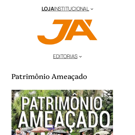
Pular
LOJA
INSTITUCIONAL
para
o
conteúdo
EDITORIAS
Patrimônio Ameaçado