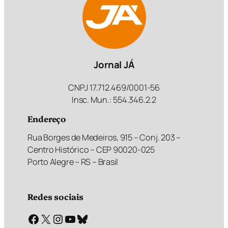
Jornal JÁ
CNPJ 17.712.469/0001-56
Insc. Mun.: 554.346.2.2
Endereço
Rua Borges de Medeiros, 915 – Conj. 203 –
Centro Histórico – CEP 90020-025
Porto Alegre – RS – Brasil
Redes sociais
Facebook
X
Instagram
Youtube
Bluesky