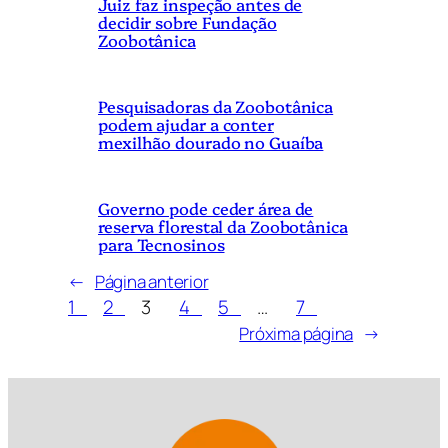
Juiz faz inspeção antes de
decidir sobre Fundação
Zoobotânica
Pesquisadoras da Zoobotânica
podem ajudar a conter
mexilhão dourado no Guaíba
Governo pode ceder área de
reserva florestal da Zoobotânica
para Tecnosinos
←
Página anterior
1
2
3
4
5
…
7
Próxima página
→