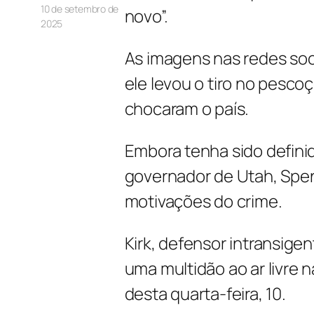
10 de setembro de
novo”.
2025
As imagens nas redes so
ele levou o tiro no pesco
chocaram o país.
Embora tenha sido definid
governador de Utah, Spen
motivações do crime.
Kirk, defensor intransige
uma multidão ao ar livre 
desta quarta-feira, 10.