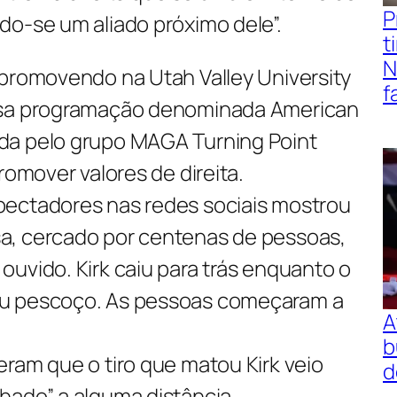
P
do-se um aliado próximo dele”.
t
N
 promovendo na Utah Valley University
f
nsa programação denominada American
da pelo grupo MAGA Turning Point
romover valores de direita.
pectadores nas redes sociais mostrou
a, cercado por centenas de pessoas,
uvido. Kirk caiu para trás enquanto o
u pescoço. As pessoas começaram a
A
b
ram que o tiro que matou Kirk veio
d
hado” a alguma distância.