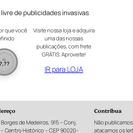
ivre de publicidades invasivas
lor que você
Visite nossa loja e adquira
efinido
uma das nossas
publicações, com frete
GRÁTIS. Aproveite!
R$
?,??
IR para LOJA
ereço
Contribua
 Borges de Medeiros, 915 – Conj.
Não publicamos 
 – Centro Histórico – CEP 90020-
atacamos os lei