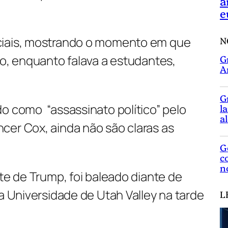
a
e
ciais, mostrando o momento em que
N
ço, enquanto falava a estudantes,
G
A
G
o como “assassinato político” pelo
l
a
cer Cox, ainda não são claras as
G
c
n
nte de Trump, foi baleado diante de
na Universidade de Utah Valley na tarde
L