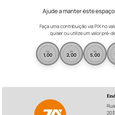
Ajude a manter este espaço l
Faça uma contribuição via PIX no va
quiser ou utilize um valor pré-d
R$
R$
R$
1,00
2,00
5,00
End
Rua
203