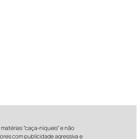
matérias “caça-níqueis” e não
tores com publicidade agressiva e