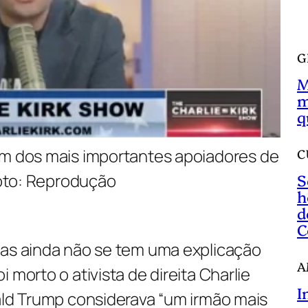
a
r
G
M
m
q
a um dos mais importantes apoiadores de
C
S
oto: Reprodução
h
d
C
mas ainda não se tem uma explicação
A
 morto o ativista de direita Charlie
I
nald Trump considerava “um irmão mais