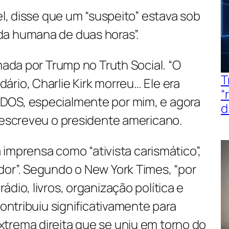
el, disse que um “suspeito” estava sob
da humana de duas horas”.
rmada por Trump no Truth Social. “O
T
rio, Charlie Kirk morreu… Ele era
“
DOS, especialmente por mim, e agora
d
, escreveu o presidente americano.
na imprensa como “ativista carismático”,
dor”. Segundo o New York Times, “por
dio, livros, organização política e
contribuiu significativamente para
trema direita que se uniu em torno do