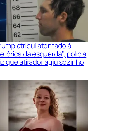
rump atribui atentado à
retórica da esquerda”; polícia
iz que atirador agiu sozinho