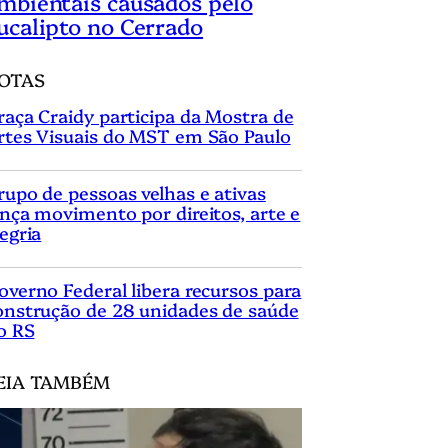
mbientais causados pelo
ucalipto no Cerrado
OTAS
raça Craidy participa da Mostra de
rtes Visuais do MST em São Paulo
rupo de pessoas velhas e ativas
ança movimento por direitos, arte e
legria
overno Federal libera recursos para
onstrução de 28 unidades de saúde
o RS
EIA TAMBÉM