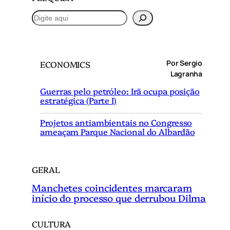
P
e
s
q
Por Sergio
ECONOMICS
u
Lagranha
i
Guerras pelo petróleo: Irã ocupa posição
s
estratégica (Parte I)
a
r
Projetos antiambientais no Congresso
ameaçam Parque Nacional do Albardão
GERAL
Manchetes coincidentes marcaram
início do processo que derrubou Dilma
CULTURA