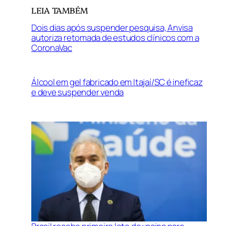
LEIA TAMBÉM
Dois dias após suspender pesquisa, Anvisa
autoriza retomada de estudos clínicos com a
CoronaVac
Álcool em gel fabricado em Itajaí/SC é ineficaz
e deve suspender venda