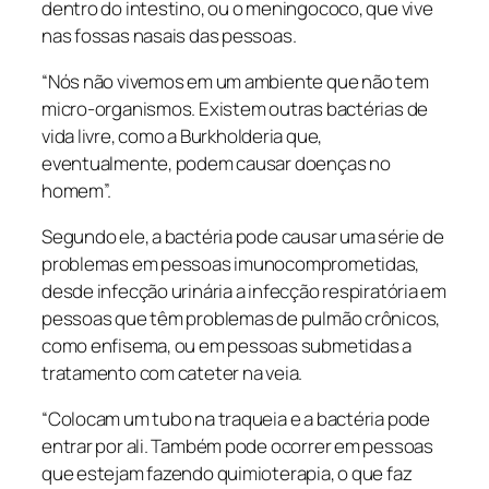
dentro do intestino, ou o meningococo, que vive
nas fossas nasais das pessoas.
“Nós não vivemos em um ambiente que não tem
micro-organismos. Existem outras bactérias de
vida livre, como a
Burkholderia
que,
eventualmente, podem causar doenças no
homem”.
Segundo ele, a bactéria pode causar uma série de
problemas em pessoas imunocomprometidas,
desde infecção urinária a infecção respiratória em
pessoas que têm problemas de pulmão crônicos,
como enfisema, ou em pessoas submetidas a
tratamento com cateter na veia.
“Colocam um tubo na traqueia e a bactéria pode
entrar por ali. Também pode ocorrer em pessoas
que estejam fazendo quimioterapia, o que faz