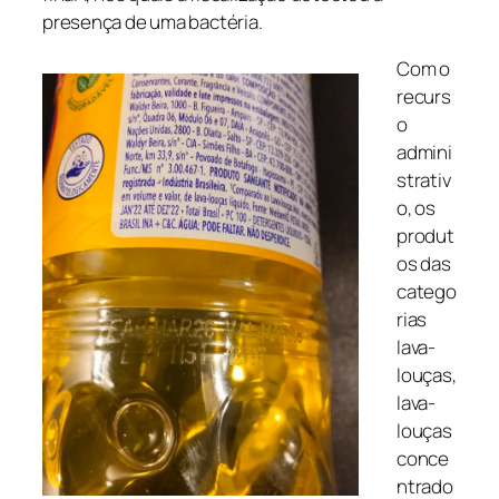
presença de uma bactéria.
Com o
recurs
o
admini
strativ
o, os
produt
os das
catego
rias
lava-
louças,
lava-
louças
conce
ntrado