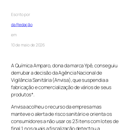
Escrito por
da Redação
em
10 de maio de 2026
A Química Amparo, dona da marca Ypê, conseguiu
derrubar a decisão da Agência Nacional de
Vigilância Sanitária (Anvisa), que suspendia a
fabricação e comercialização de vários de seus
produtos*.
Anvisa acolheu o recurso da empresa mas
manteve o alerta de risco sanitário e orienta os
consumidores a não usar os 23 itens com lotes de
final 1, nos quais a fiscalização detectou a