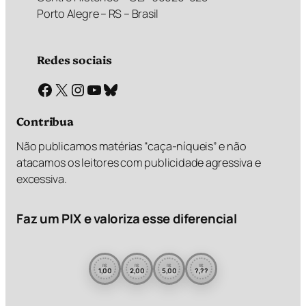
Porto Alegre – RS – Brasil
Redes sociais
Facebook
X
Instagram
Youtube
Bluesky
Contribua
Não publicamos matérias “caça-níqueis” e não
atacamos os leitores com publicidade agressiva e
excessiva.
Faz um PIX e valoriza esse diferencial
R$
R$
R$
R$
1,00
2,00
5,00
?,??