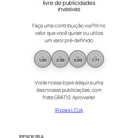
livre de publicidades
invasivas
Faça uma contribuição via PIX no
valor que você quiser ou utilize
um valor pré-definido
R$
R$
R$
R$
1,00
2,00
5,00
?,??
Visite nossa loja e adquira uma
das nossas publicações, com
frete GRÁTIS. Aproveite!
IR para LOJA
PESQUISA