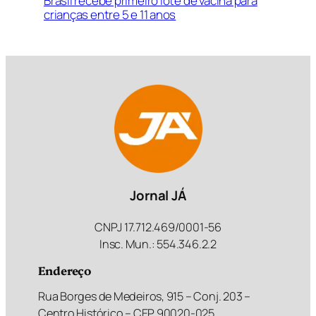
Brasil recebe primeiro lote de vacina para
crianças entre 5 e 11 anos
Jornal JÁ
CNPJ 17.712.469/0001-56
Insc. Mun.: 554.346.2.2
Endereço
Rua Borges de Medeiros, 915 – Conj. 203 –
Centro Histórico – CEP 90020-025