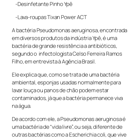
-Desinfetante Pinho Ypê
-Lava-roupas Tixan Power ACT
A bactéria
Pseudomonas aeruginosa
, encontrada
em diversos produtos da indústria Ypê, é uma
bactéria de grande resistência a antibióticos,
segundo o infectologista Celso Ferreira Ramos
Filho, em entrevista à Agência Brasil.
Ele explica que, como se trata de uma bactéria
ambiental, esponjas usadas normalmente para
lavar louça ou panos de chão podem estar
contaminados, já que a bactéria permanece viva
na água.
De acordo com ele, a
Pseudomonas aeruginosa
é
uma bactéria de “vida livre”, ou seja, diferente de
outras bactérias como a
Escherichia coli
, que vive