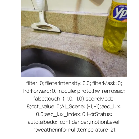
filter: 0; fileterIntensity: 0.0; filterMask: 0;
hdrForward: 0; module: photo;hw-remosaic:
false;touch: (-1.0, -1.0);sceneMode:
8;cct_value: 0;AI_Scene: (-1, -1);aec_lux:
0.0;aec_lux_index: 0;HdrStatus:
auto;albedo: ;confidence: ;motionLevel:
-1;weatherinfo: null;temperature: 21;