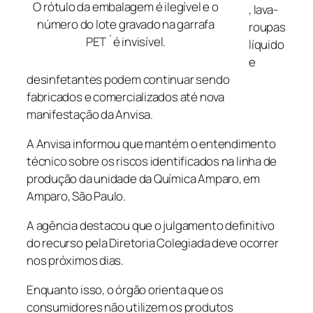
O rótulo da embalagem é ilegível e o
, lava-
número do lote gravado na garrafa
roupas
PET ´é invisível.
líquido
e
desinfetantes podem continuar sendo
fabricados e comercializados até nova
manifestação da Anvisa.
A Anvisa informou que mantém o entendimento
técnico sobre os riscos identificados na linha de
produção da unidade da Química Amparo, em
Amparo, São Paulo.
A agência destacou que o julgamento definitivo
do recurso pela Diretoria Colegiada deve ocorrer
nos próximos dias.
Enquanto isso, o órgão orienta que os
consumidores não utilizem os produtos