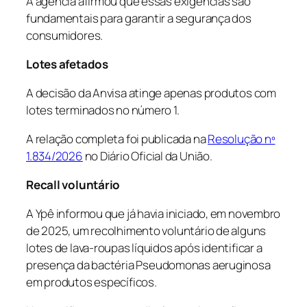
A agência afirmou que essas exigências são
fundamentais para garantir a segurança dos
consumidores.
Lotes afetados
A decisão da Anvisa atinge apenas produtos com
lotes terminados no número 1.
A relação completa foi publicada na
Resolução nº
1.834/2026
no
Diário Oficial da União
.
Recall voluntário
A Ypê informou que já havia iniciado, em novembro
de 2025, um recolhimento voluntário de alguns
lotes de lava-roupas líquidos após identificar a
presença da bactéria
Pseudomonas aeruginosa
em produtos específicos.