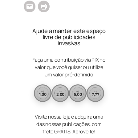
Ajude a manter este espaço
livre de publicidades
invasivas
Faça uma contribuição via PIX no
valor que você quiser ou utilize
um valor pré-definido
R$
R$
R$
R$
1,00
2,00
5,00
?,??
Visite nossa loja e adquira uma
das nossas publicações, com
frete GRÁTIS. Aproveite!