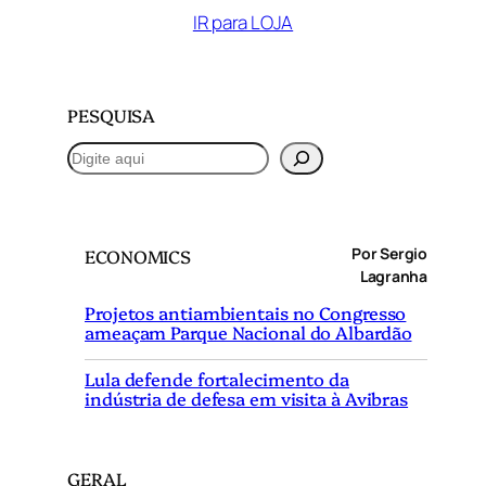
IR para LOJA
PESQUISA
P
e
s
q
Por Sergio
ECONOMICS
u
Lagranha
i
Projetos antiambientais no Congresso
s
ameaçam Parque Nacional do Albardão
a
r
Lula defende fortalecimento da
indústria de defesa em visita à Avibras
GERAL