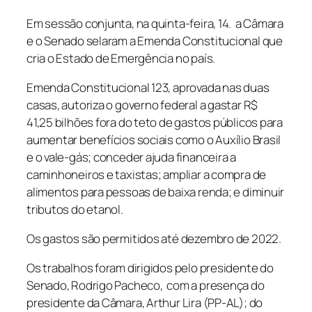
Em sessão conjunta, na quinta-feira, 14. a Câmara
e o Senado selaram a Emenda Constitucional que
cria o Estado de Emergência no país.
Emenda Constitucional 123, aprovada nas duas
casas, autoriza o governo federal a gastar R$
41,25 bilhões fora do teto de gastos públicos para
aumentar benefícios sociais como o Auxílio Brasil
e o vale-gás; conceder ajuda financeira a
caminhoneiros e taxistas; ampliar a compra de
alimentos para pessoas de baixa renda; e diminuir
tributos do etanol.
Os gastos são permitidos até dezembro de 2022.
Os trabalhos foram dirigidos pelo presidente do
Senado, Rodrigo Pacheco, com a presença do
presidente da Câmara, Arthur Lira (PP-AL); do