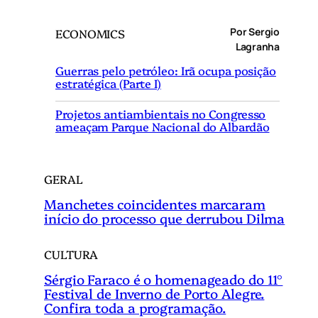
s
q
Por Sergio
ECONOMICS
u
Lagranha
i
Guerras pelo petróleo: Irã ocupa posição
s
estratégica (Parte I)
a
r
Projetos antiambientais no Congresso
ameaçam Parque Nacional do Albardão
GERAL
Manchetes coincidentes marcaram
início do processo que derrubou Dilma
CULTURA
Sérgio Faraco é o homenageado do 11°
Festival de Inverno de Porto Alegre.
Confira toda a programação.