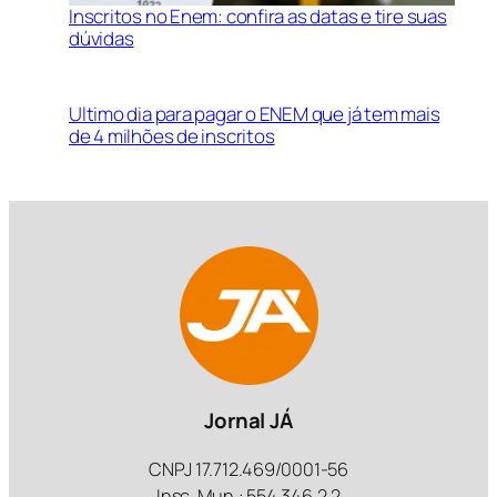
Inscritos no Enem: confira as datas e tire suas
dúvidas
Ultimo dia para pagar o ENEM que já tem mais
de 4 milhões de inscritos
Jornal JÁ
CNPJ 17.712.469/0001-56
Insc. Mun.: 554.346.2.2