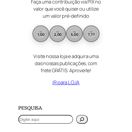
Faça uma contribuição via PIX no
valor que você quiser ou utilize
um valor pré-definido
R$
R$
R$
R$
1,00
2,00
5,00
?,??
Visite nossa loja e adquira uma
das nossas publicações, com
frete GRÁTIS. Aproveite!
IR para LOJA
PESQUISA
P
e