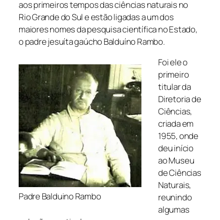
aos primeiros tempos das ciências naturais no
Rio Grande do Sul e estão ligadas a um dos
maiores nomes da pesquisa científica no Estado,
o padre jesuíta gaú­cho Balduíno Rambo.
Foi ele o
primeiro
titular da
Diretoria de
Ciências,
criada em
1955, onde
deu início
ao Museu
de Ciências
Naturais,
Padre Balduino Rambo
reunindo
algumas