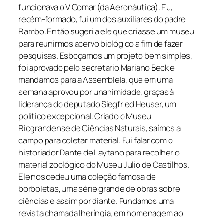
funcionava o V Comar (da Aeronáutica). Eu,
recém-formado, fui um dos auxiliares do padre
Rambo. Então sugeri a ele que criasse um museu
para reunirmos acervo biológico a fim de fazer
pesquisas. Esboçamos um projeto bem simples,
foi aprovado pelo secretario Mariano Beck e
mandamos para a Assembleia, que em uma
semana aprovou por unanimidade, graças à
liderança do deputado Siegfried Heuser, um
político excepcional. Criado o Museu
Riograndense de Ciências Naturais, saímos a
campo para coletar material. Fui falar com o
historiador Dante de Laytano para recolher o
material zoológico do Museu Julio de Castilhos.
Ele nos cedeu uma coleção famosa de
borboletas, uma série grande de obras sobre
ciências e assim por diante. Fundamos uma
revista chamada Iheríngia, em homenagem ao