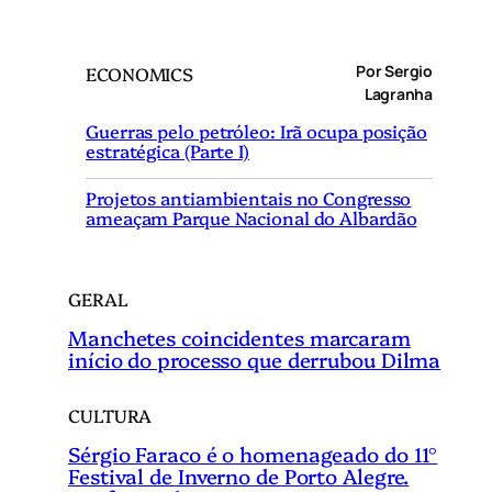
s
q
Por Sergio
ECONOMICS
u
Lagranha
i
Guerras pelo petróleo: Irã ocupa posição
s
estratégica (Parte I)
a
r
Projetos antiambientais no Congresso
ameaçam Parque Nacional do Albardão
GERAL
Manchetes coincidentes marcaram
início do processo que derrubou Dilma
CULTURA
Sérgio Faraco é o homenageado do 11°
Festival de Inverno de Porto Alegre.