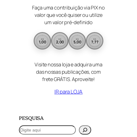
Faça uma contribuição via PIX no
valor que você quiser ou utilize
um valor pré-definido
R$
R$
R$
R$
1,00
2,00
5,00
?,??
Visite nossa loja e adquira uma
das nossas publicações, com
frete GRÁTIS. Aproveite!
IR para LOJA
PESQUISA
P
e