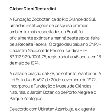
Cleber Dioni Tentardini
A Fundação Zoobotânica do Rio Grande do Sul,
uma das instituições de pesquisa em meio
ambiente mais respeitadas do Brasil, foi
oficialmente extinta na manhã desta sexta-feira
pela Receita Federal. O órgão deu baixa no CNPJ –
Cadastro Nacional de Pessoa Jurídica – nº
87.912.929/0001-75, registrado há 46 anos, em 16
de maio de 1974.
A data de criação da FZB, no entanto, é anterior. A
Lei Estadual 6.497, de 20 de dezembro de 1972,
incorporou à Fundação o Museu de Ciências
Naturais, o Jardim Botânico de Porto Alegre e o
Parque Zoológico.
De acordo com Ubiratan Azambuja, ex-agente