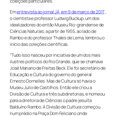
coleções particulares.
Em
entrevista ao jornal JÁ, em 9 de março de 2017
,
o cientista e professor Ludwig Buckup, um dos
idealizadores do então Museu Rio-grandense de
Ciências Naturais, a partir de 1955, ao lado de
Rambo e do professor Thales de Lema, lembrou o
início das coleções científicas.
“Tudo isso nasceu por iniciativa de um dos mais
ilustres políticos do Rio Grande, que se chamava
José Mariano de Freitas Beck. Ele foi secretário de
Educação e Cultura do governo do general
Ernesto Dornelles. Mas de Cultura só havia o
Museu Julio de Castilhos. Então ele criou a
Divisão de Cultura e três subdiretorias, e nomeou
para a diretoria de Ciências o padre jesuíta
Balduíno Rambo. A Divisão de Cultura começou
num prédio na Praça Dom Feliciano onde