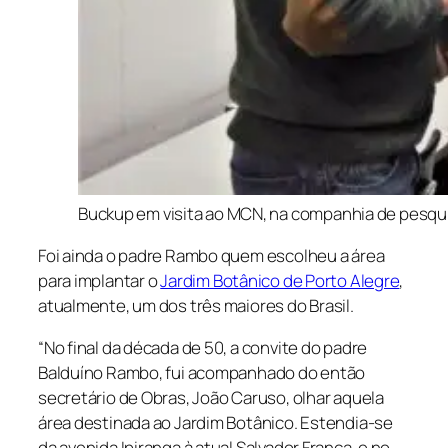
Buckup em visita ao MCN, na companhia de pesquis
Foi ainda o padre Rambo quem escolheu a área
para implantar o
Jardim Botânico de Porto Alegre
,
atualmente, um dos três maiores do Brasil.
“No final da década de 50, a convite do padre
Balduíno Rambo, fui acompanhado do então
secretário de Obras, João Caruso, olhar aquela
área destinada ao Jardim Botânico. Estendia-se
da avenida Ipiranga à atual Salvador França, e no