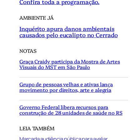
Confira toda a programação.
AMBIENTE JÁ
Inquérito apura danos ambientais
causados pelo eucalipto no Cerrado
NOTAS
Graça Craidy participa da Mostra de Artes
Visuais do MST em São Paulo
Grupo de pessoas velhas e ativas lança
movimento por direitos, arte e alegria
Governo Federal libera recursos para
construção de 28 unidades de saúde no RS
LEIA TAMBÉM
Marcada audiência pública para avaliar