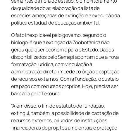
sementes da flora do estado, biomonitoramento
da qualidade do ar, elaboração da lista de
espécies ameaçadas de extinção e a execução da
política estadual de educação ambiental.
O fato inexplicável pelo governo, segundo o
biólogo, é que a extinção da Zoobotânica não
gerou qualquer economia para o Estado. Dados
disponibilizados pelo Semapi apontam que a nova
formatação jurídica, com vinculação à
administração direta, impede ao órgão a captação
de recursos externos. Com a Fundação, o custeio
era pago com recursos próprios. Hoje, precisa ser
bancada pelo Tesouro.
“Além disso, o fim do estatuto de fundação,
extingui, também, a possibilidade de captação de
recursos externos, oriundos de instituições
financiadoras de projetos ambientais e proteção