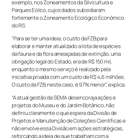
exemplo, nos Zoneamentos da Silvicultura e
Parques Eólico, cujos dados subsidiaram
fortemente o Zoneamento Ecológico Econômico
do RS.
“Para se ter uma ideia, o custo da FZB para
elaborar e manter atualizado a lista de espécies
da fauna e da flora ameaçadas de extinção, uma
obrigação legal do Estado, era de R$ 150 mil,
enquanto o mesmo serviço é realizado pela
iniciativa privada com um custo de R$ 4,6 milhões.
O custo da FZB, neste caso, é 97% menor”, explica.
“A atual gestão da SEMA desencoraja ações e
projetos do Museu e do Jardim Botânico, não
definiu claramente o que espera da Divisão de
Projetos e Manutenção de Coleções Científicas e
não envolve essa Divisão em ações estratégicas,
reforçando a ideia de que trabalham com a