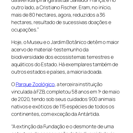
outro lado, a Cristiano Fischer. Eram, no início,
mais de 80 hectares, agora, reduzidos a 36
hectares, resultado de sucessivas doações e
ocupações.”
Hoje, o Museu e o Jardim Botânico detêm o maior
acervo de material-testemu­nho da
biodiversidade dos ecossiste­mas terrestres e
aquáticos do Estado. Há exemplares também de
outros esta­dos e países, a maioria doada.
O
Parque Zoológico
, a terceira insti­tuição
vinculada à FZB, completou 58 anos em 1º de maio
de 2020, tendo sob seus cuidados 900 animais
nativos e exóticos de 115 espécies de todos os
continentes, com exceção da Antártida.
“A extinção da Fundação e o desmonte de uma