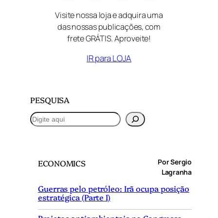
Visite nossa loja e adquira uma
das nossas publicações, com
frete GRÁTIS. Aproveite!
IR para LOJA
PESQUISA
P
e
s
q
Por Sergio
ECONOMICS
u
Lagranha
i
Guerras pelo petróleo: Irã ocupa posição
s
estratégica (Parte I)
a
r