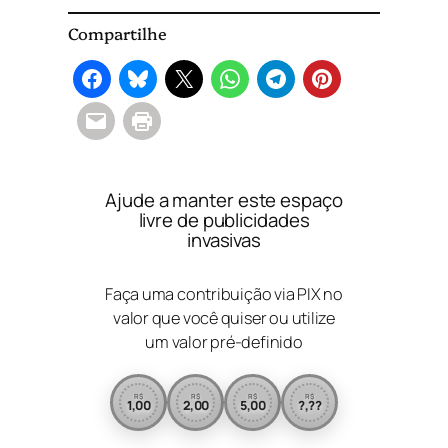
Compartilhe
Ajude a manter este espaço
livre de publicidades
invasivas
Faça uma contribuição via PIX no
valor que você quiser ou utilize
um valor pré-definido
R$
R$
R$
R$
1,00
2,00
5,00
?,??