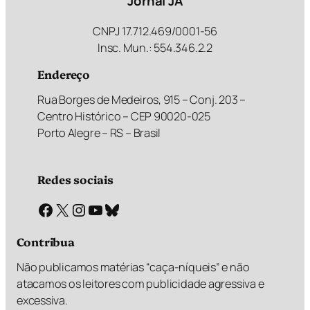
Jornal JÁ
CNPJ 17.712.469/0001-56
Insc. Mun.: 554.346.2.2
Endereço
Rua Borges de Medeiros, 915 – Conj. 203 –
Centro Histórico – CEP 90020-025
Porto Alegre – RS – Brasil
Redes sociais
Facebook
X
Instagram
Youtube
Bluesky
Contribua
Não publicamos matérias “caça-níqueis” e não
atacamos os leitores com publicidade agressiva e
excessiva.