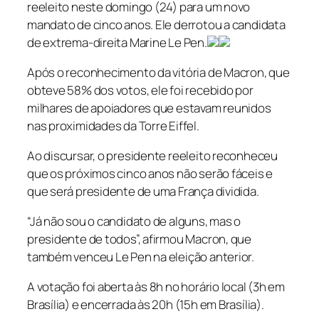
reeleito neste domingo (24) para um novo
mandato de cinco anos. Ele derrotou a candidata
de extrema-direita Marine Le Pen.
Após o reconhecimento da vitória de Macron, que
obteve 58% dos votos, ele foi recebido por
milhares de apoiadores que estavam reunidos
nas proximidades da Torre Eiffel.
Ao discursar, o presidente reeleito reconheceu
que os próximos cinco anos não serão fáceis e
que será presidente de uma França dividida.
“Já não sou o candidato de alguns, mas o
presidente de todos”, afirmou Macron, que
também venceu Le Pen na eleição anterior.
A votação foi aberta às 8h no horário local (3h em
Brasília) e encerrada às 20h (15h em Brasília).