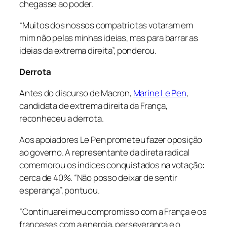
chegasse ao poder.
“Muitos dos nossos compatriotas votaram em
mim não pelas minhas ideias, mas para barrar as
ideias da extrema direita”, ponderou.
Derrota
Antes do discurso de Macron,
Marine Le Pen
,
candidata de extrema direita da França,
reconheceu a derrota.
Aos apoiadores Le Pen prometeu fazer oposição
ao governo. A representante da direta radical
comemorou os índices conquistados na votação:
cerca de 40%. “Não posso deixar de sentir
esperança”, pontuou.
“Continuarei meu compromisso com a França e os
franceses com a energia, perseverança e o